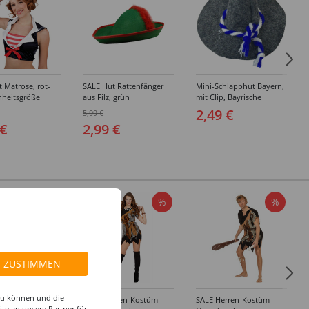
 Matrose, rot-
SALE Hut Rattenfänger
Mini-Schlapphut Bayern,
nheitsgröße
aus Filz, grün
mit Clip, Bayrische
T
Dekoration, Bayrisches
2,49 €
5,99 €
Fest, Blau-Weiß
 €
2,99 €
%
%
%
ZUSTIMMEN
 zu können und die
amen-Kostüm
SALE Damen-Kostüm
SALE Herren-Kostüm
te an unsere Partner für