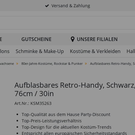
Versand & Zahlung
tsuche im Header
E
GUTSCHEINE
UNSERE FILIALEN
llons
Schminke & Make-Up
Kostüme & Verkleiden
Hal
wachsene
80er-Jahre-Kostüme, Rockstar & Punker
Aufblasbares Retro-Handy, S
Aufblasbares Retro-Handy, Schwarz
76cm / 30in
Art.Nr.: KSM35263
Top-Qualität aus dem Hause Party-Discount
Top-Preis-Leistungsverhältnis
Top-Design für die aktuellen Kostüm-Trends
Entspricht allen europäischen Sicherheitsstandards