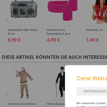
Aufblasbarer 80er Radio,
Stirnband und
Hulakette, rot
50 cm
Schweißband, pink
8,99 €
4,99 €
1,49 €
DIESE ARTIKEL KÖNNTEN SIE AUCH INTERESS
Diese Webs
Wir verwenden Cookies, 
Herren-Kostüm Eskimo
Herren-Kostüm Frack,
Damen-Kostüm 
Zugriffe auf unsere Web