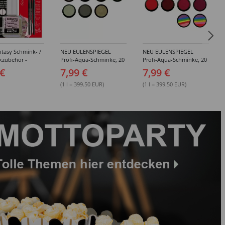
tasy Schmink- /
NEU EULENSPIEGEL
NEU EULENSPIEGEL
kzubehör -
Profi-Aqua-Schminke, 20
Profi-Aqua-Schminke, 20
dene Artikel
ml, Weiß- / Schwarz- &
ml, Rot-Töne -
 €
7,99 €
7,99 €
Grau-Töne -
Verschiedene Farben
Verschiedene Farben
(1 l = 399.50 EUR)
(1 l = 399.50 EUR)