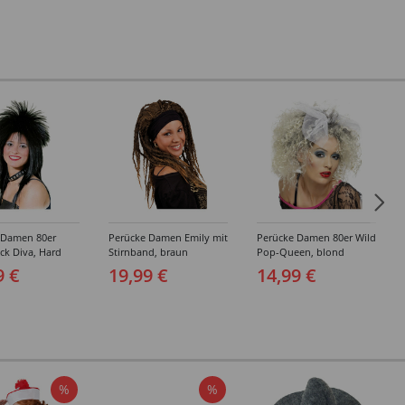
 Damen 80er
Perücke Damen Emily mit
Perücke Damen 80er Wild
ck Diva, Hard
Stirnband, braun
Pop-Queen, blond
chwarz
9 €
19,99 €
14,99 €
%
%