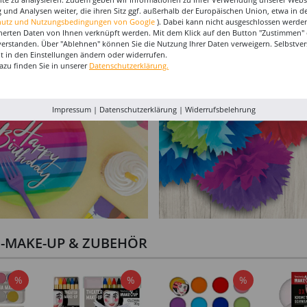
tulpen -
Rotkäppchen -
"Kugelsicher" für
Minnie 
 und Analysen weiter, die ihren Sitz ggf. außerhalb der Europäischen Union, etwa in 
ößen
Verschiedene Größen
Erwachsene
Größen (
34,99 €
17,99 €
29,99 €
hutz und Nutzungsbedingungen von Google
). Dabei kann nicht ausgeschlossen werden
(36-46)
14,9
herten Daten von Ihnen verknüpft werden. Mit dem Klick auf den Button "Zustimmen" er
verstanden. Über "Ablehnen" können Sie die Nutzung Ihrer Daten verweigern. Selbstver
eit in den Einstellungen ändern oder widerrufen.
azu finden Sie in unserer
Datenschutzerklärung.
Impressum
|
Datenschutzerklärung
|
Widerrufsbelehrung
I-MAKE-UP & ZUBEHÖR
%
%
%