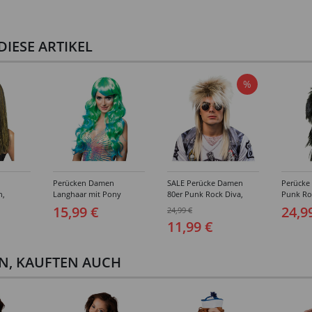
IESE ARTIKEL
%
Perücken Damen
SALE Perücke Damen
Perücke
n,
Langhaar mit Pony
80er Punk Rock Diva,
Punk Ro
Meerjungfrau Aqua,
Hard Rock, meliert,
Rock, s
15,99 €
24,9
24,99 €
blau-grün
braun-blond
11,99 €
EN, KAUFTEN AUCH