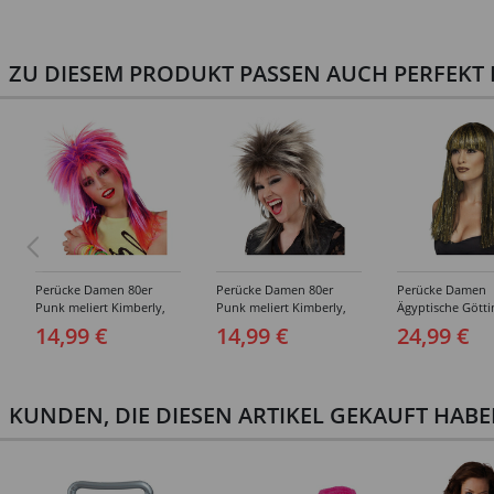
ZU DIESEM PRODUKT PASSEN AUCH PERFEKT D
Perücke Damen 80er
Perücke Damen 80er
Perücke Damen
Punk meliert Kimberly,
Punk meliert Kimberly,
Ägyptische Götti
rosa-lila
braun-blond
schwarz-gold
14,99 €
14,99 €
24,99 €
KUNDEN, DIE DIESEN ARTIKEL GEKAUFT HAB