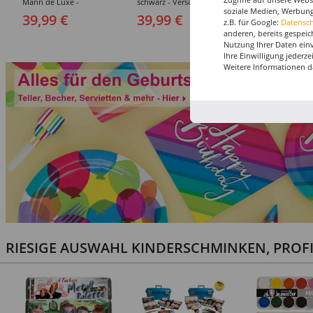
Mann de Luxe -
schwarz - Verschiedene
Girl Luxe ohne S
soziale Medien, Werbung
Verschiedene Größen
Größen (48-62)
Verschiedene Gr
39,99 €
39,99 €
29,99 €
z.B. für Google:
Datensc
(46-60)
(34-46)
anderen, bereits gespeic
Nutzung Ihrer Daten ein
Ihre Einwilligung jederz
Weitere Informationen d
RIESIGE AUSWAHL KINDERSCHMINKEN, PROF