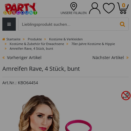
0
UNSERE FILIALEN
Eingabefeld für die Produktsuche im Header
PR
Startseite
Produkte
Kostüme & Verkleiden
Kostüme & Zubehör für Erwachsene
70er-Jahre Kostüme & Hippie
Amreifen Rave, 4 Stück, bunt
Vorheriger Artikel
Nächster Artikel
Amreifen Rave, 4 Stück, bunt
Art.Nr.: KBO64454