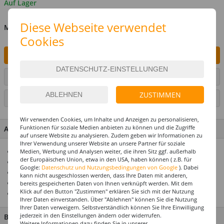
Auf Lager
Diese Webseite verwendet
MENGE
Cookies
IN DEN WARENKORB
ARTIKEL AUF WUNSCHLISTE SETZEN
ZUSTIMMEN
SEITE DRUCKEN
Wir verwenden Cookies, um Inhalte und Anzeigen zu personalisieren,
Funktionen für soziale Medien anbieten zu können und die Zugriffe
ARTIKEL MERKMALE & DETAILS
auf unsere Website zu analysieren. Zudem geben wir Informationen zu
Ihrer Verwendung unserer Website an unsere Partner für soziale
Für die perfekte Motto- & Themenparty
Medien, Werbung und Analysen weiter, die ihren Sitz ggf. außerhalb
der Europäischen Union, etwa in den USA, haben können ( z.B. für
Alle Artikel abgestimmt im Design
Google:
Datenschutz und Nutzungsbedingungen von Google
). Dabei
Premium-Qualität
kann nicht ausgeschlossen werden, dass Ihre Daten mit anderen,
Top-Preis-Leistungsverhältnis
bereits gespeicherten Daten von Ihnen verknüpft werden. Mit dem
Klick auf den Button "Zustimmen" erklären Sie sich mit der Nutzung
Einer unserer Top-Seller
Ihrer Daten einverstanden. Über "Ablehnen" können Sie die Nutzung
Ihrer Daten verweigern. Selbstverständlich können Sie Ihre Einwilligung
jederzeit in den Einstellungen ändern oder widerrufen.
BESCHREIBUNG
Weitere Informationen dazu finden Sie in unserer