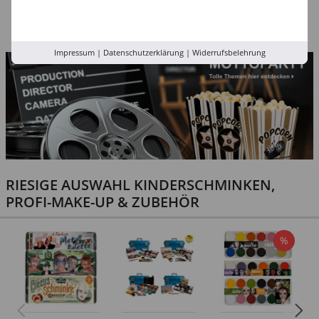
72 Stück
3,99 €
4,99 €
3,99 €
Impressum
|
Datenschutzerklärung
|
Widerrufsbelehrung
RIESIGE AUSWAHL KINDERSCHMINKEN,
PROFI-MAKE-UP & ZUBEHÖR
%