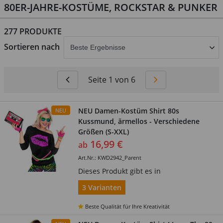
80ER-JAHRE-KOSTÜME, ROCKSTAR & PUNKER
277 PRODUKTE
abschicken
Sortieren nach
Seite 1 von 6
NEU Damen-Kostüm Shirt 80s
NEU
Kussmund, ärmellos - Verschiedene
Größen (S-XXL)
16,99 €
ab
Art.Nr.: KWD2942_Parent
Dieses Produkt gibt es in
3 Varianten
Beste Qualität für Ihre Kreativität