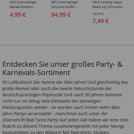
NEU Eulenspiegel
NEU Eulenspiegel
SALE Fantasy Aqua-
Metall-Paletten -
Schmink-Koffer -
Make-Up Schminke
Verschiedene Sets
Verschiedene
auf Wasserbasis,
4,99 €
94,99 €
14,99 €
Ausführungen
Malkästen / Paletten
7,49 €
- Verschiedene
Ausführungen
Entdecken Sie unser großes Party- &
Karnevals-Sortiment
99 Luftballons! Die Hymne der 80er Jahre! Und gleichzeitig das
große Revival oder auch die zweite Geburtsstunde der
deutschsprachigen Popmusik! Und nach 30 Jahren kommen
nicht nur im Alltag viele Elemente des damaligen
Kleidungsstiles wieder - es werden auch immer mehr 80er
Jahre Partys veranstaltet - manchmal auch unter der
Überschrift Bad Taste Party! Auf jeden Fall haben wir eine tolle
Rubrik zu diesem Thema zusammengestellt mit jeder Menge
Kostümideen zu den 80igern! Mit Netzshirts, Stulpen,