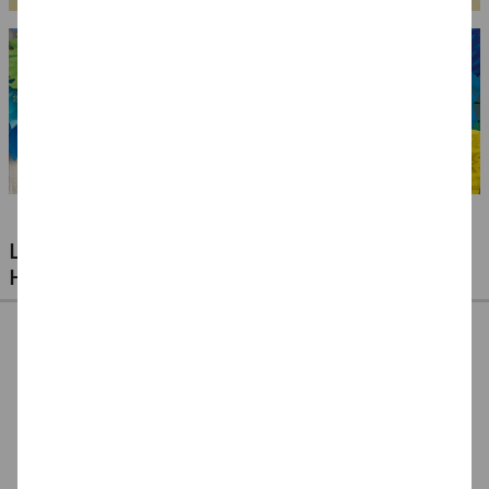
LUFTBALLONS FÜR JEDE GELEGENHEIT -
HOCHZEITEN, GEBURTSTAGE & VIELES MEHR
Ballonpumpe für
Ballonpumpe, 29 cm
Ballonverschlüsse
Latexballons
für Latexluftballons,