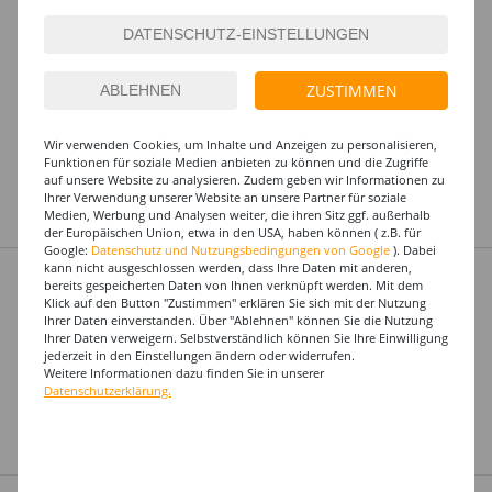
SALE Herren-Kostüm Hemd Leopard -
%
verschiedene Größen (S-XXXL)
32,99 €
16,49 €
ZUSTIMMEN
ab
Art.Nr.: KTE3763-PANT_Parent
Wir verwenden Cookies, um Inhalte und Anzeigen zu personalisieren,
Dieses Produkt gibt es in
Funktionen für soziale Medien anbieten zu können und die Zugriffe
auf unsere Website zu analysieren. Zudem geben wir Informationen zu
6 Varianten
Ihrer Verwendung unserer Website an unsere Partner für soziale
Medien, Werbung und Analysen weiter, die ihren Sitz ggf. außerhalb
Entdecken Sie hier viele tolle Angebote
der Europäischen Union, etwa in den USA, haben können ( z.B. für
Google:
Datenschutz und Nutzungsbedingungen von Google
). Dabei
Herren-Kostüm Jogging-Anzug, blau -
kann nicht ausgeschlossen werden, dass Ihre Daten mit anderen,
bereits gespeicherten Daten von Ihnen verknüpft werden. Mit dem
Verschiedene Größen (S-XL)
Klick auf den Button "Zustimmen" erklären Sie sich mit der Nutzung
29,99 €
ab
Ihrer Daten einverstanden. Über "Ablehnen" können Sie die Nutzung
Ihrer Daten verweigern. Selbstverständlich können Sie Ihre Einwilligung
Art.Nr.: KWD9887_Parent
jederzeit in den Einstellungen ändern oder widerrufen.
Weitere Informationen dazu finden Sie in unserer
Dieses Produkt gibt es in
Datenschutzerklärung.
4 Varianten
Top-Marken zu kleinen Preisen