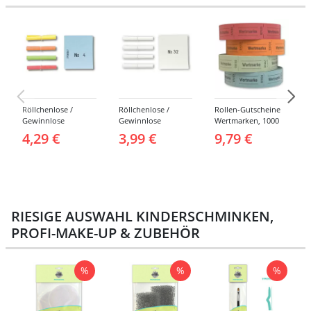
Röllchenlose /
Röllchenlose /
Rollen-Gutscheine
Gewinnlose
Gewinnlose
Wertmarken, 1000
Tombola, Treffer,
Tombola, Treffer,
Abrisse -
4,29 €
3,99 €
9,79 €
bunt - Nummern 1-
weiß - Verschiedene
Verschiedene
1000
Nummerierungen
Farben
RIESIGE AUSWAHL KINDERSCHMINKEN,
PROFI-MAKE-UP & ZUBEHÖR
%
%
%