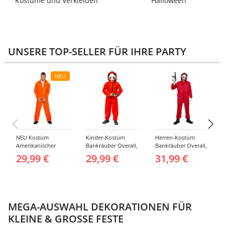
Kostüme und Verkleiden
Halloween
UNSERE TOP-SELLER FÜR IHRE PARTY
NEU
NEU Kostüm
Kinder-Kostüm
Herren-Kostüm
Amerikanischer
Bankräuber Overall,
Bankräuber Overall,
Häftling / Sträfling,
Gr. 152-164
bis 190 cm
29,99 €
29,99 €
31,99 €
Overall, Orange -
verschiedene
Größen (S-XXL)
MEGA-AUSWAHL DEKORATIONEN FÜR
KLEINE & GROSSE FESTE