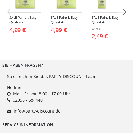
SALE Paint It Easy
SALE Paint It Easy
SALE Paint It Easy
Qualitäts-
Qualitäts-
Qualitäts-
Schminkschwamm,
Schminkschwamm,
Schminkpinsel flach,
4,99 €
4,99 €
4,99 €
Rund, 2 Stück, für
Stoppelschwamm, 2
klein, für Gesicht
2,49 €
Gesicht und Körper
Stück, für Gesicht
und Körper
und Körper
SIE HABEN FRAGEN?
So erreichen Sie das PARTY-DISCOUNT-Team
Hotline:
Mo. - Fr. von 8.00 - 17.00 Uhr
02056 - 584440
info@party-discount.de
SERVICE & INFORMATION