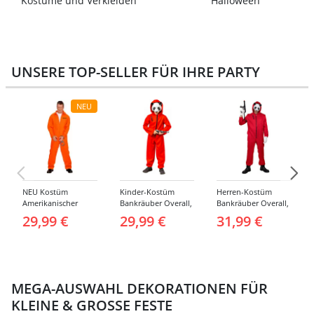
Kostüme und Verkleiden
Halloween
UNSERE TOP-SELLER FÜR IHRE PARTY
NEU
NEU Kostüm
Kinder-Kostüm
Herren-Kostüm
Amerikanischer
Bankräuber Overall,
Bankräuber Overall,
Häftling / Sträfling,
Gr. 152-164
bis 190 cm
29,99 €
29,99 €
31,99 €
Overall, Orange -
verschiedene
Größen (S-XXL)
MEGA-AUSWAHL DEKORATIONEN FÜR
KLEINE & GROSSE FESTE