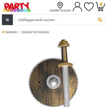
0
UNSERE FILIALEN
Eingabefeld für die Produktsuche im Header
PR
Startseite
Zubehör Für Kostüme