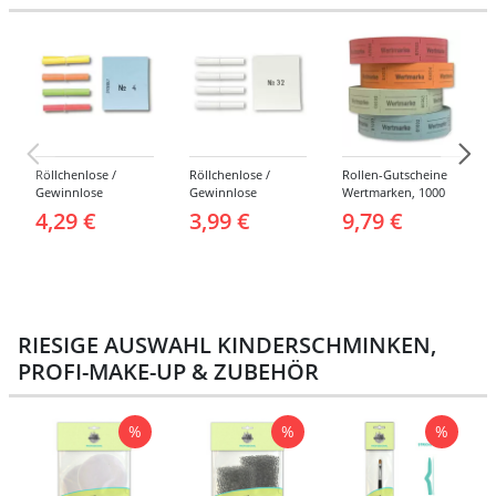
Röllchenlose /
Röllchenlose /
Rollen-Gutscheine
Gewinnlose
Gewinnlose
Wertmarken, 1000
Tombola, Treffer,
Tombola, Treffer,
Abrisse -
4,29 €
3,99 €
9,79 €
bunt - Nummern 1-
weiß - Verschiedene
Verschiedene
1000
Nummerierungen
Farben
RIESIGE AUSWAHL KINDERSCHMINKEN,
PROFI-MAKE-UP & ZUBEHÖR
%
%
%