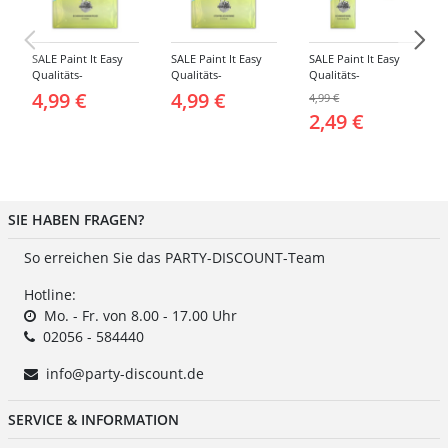
SALE Paint It Easy
SALE Paint It Easy
SALE Paint It Easy
Qualitäts-
Qualitäts-
Qualitäts-
Schminkschwamm,
Schminkschwamm,
Schminkpinsel flach,
4,99 €
4,99 €
4,99 €
Rund, 2 Stück, für
Stoppelschwamm, 2
klein, für Gesicht
2,49 €
Gesicht und Körper
Stück, für Gesicht
und Körper
und Körper
SIE HABEN FRAGEN?
So erreichen Sie das PARTY-DISCOUNT-Team
Hotline:
Mo. - Fr. von 8.00 - 17.00 Uhr
02056 - 584440
info@party-discount.de
SERVICE & INFORMATION