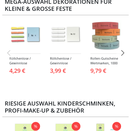
MEGA-AUSWAHL DEKORATIONEN FÜR
KLEINE & GROSSE FESTE
Röllchenlose /
Röllchenlose /
Rollen-Gutscheine
Gewinnlose
Gewinnlose
Wertmarken, 1000
Tombola, Treffer,
Tombola, Treffer,
Abrisse -
4,29 €
3,99 €
9,79 €
bunt - Nummern 1-
weiß - Verschiedene
Verschiedene
1000
Nummerierungen
Farben
RIESIGE AUSWAHL KINDERSCHMINKEN,
PROFI-MAKE-UP & ZUBEHÖR
%
%
%