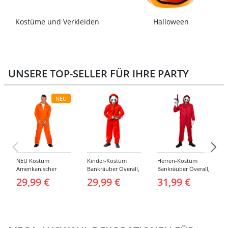
Kostüme und Verkleiden
Halloween
UNSERE TOP-SELLER FÜR IHRE PARTY
NEU
NEU Kostüm
Kinder-Kostüm
Herren-Kostüm
Amerikanischer
Bankräuber Overall,
Bankräuber Overall,
Häftling / Sträfling,
Gr. 152-164
bis 190 cm
29,99 €
29,99 €
31,99 €
Overall, Orange -
verschiedene
Größen (S-XXL)