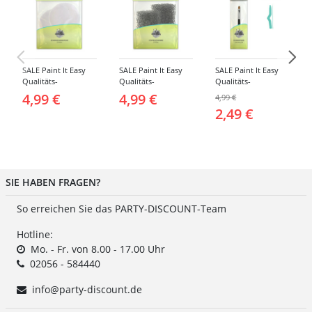
SALE Paint It Easy
SALE Paint It Easy
SALE Paint It Easy
Qualitäts-
Qualitäts-
Qualitäts-
Schminkschwamm,
Schminkschwamm,
Schminkpinsel flach,
4,99 €
4,99 €
4,99 €
Rund, 2 Stück, für
Stoppelschwamm, 2
klein, für Gesicht
2,49 €
Gesicht und Körper
Stück, für Gesicht
und Körper
und Körper
SIE HABEN FRAGEN?
So erreichen Sie das PARTY-DISCOUNT-Team
Hotline:
Mo. - Fr. von 8.00 - 17.00 Uhr
02056 - 584440
info@party-discount.de