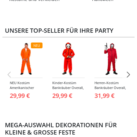
UNSERE TOP-SELLER FÜR IHRE PARTY
NEU
NEU Kostüm
Kinder-Kostüm
Herren-Kostüm
Amerikanischer
Bankräuber Overall,
Bankräuber Overall,
Häftling / Sträfling,
Gr. 152-164
bis 190 cm
29,99 €
29,99 €
31,99 €
Overall, Orange -
verschiedene
Größen (S-XXL)
MEGA-AUSWAHL DEKORATIONEN FÜR
KLEINE & GROSSE FESTE