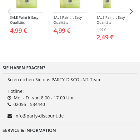
SALE Paint It Easy
SALE Paint It Easy
SALE Paint It Easy
Qualitäts-
Qualitäts-
Qualitäts-
Schminkschwamm,
Schminkschwamm,
Schminkpinsel flach,
4,99 €
4,99 €
4,99 €
Rund, 2 Stück, für
Stoppelschwamm, 2
klein, für Gesicht
2,49 €
Gesicht und Körper
Stück, für Gesicht
und Körper
und Körper
SIE HABEN FRAGEN?
So erreichen Sie das PARTY-DISCOUNT-Team
Hotline:
Mo. - Fr. von 8.00 - 17.00 Uhr
02056 - 584440
info@party-discount.de
SERVICE & INFORMATION