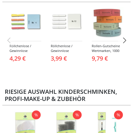
Röllchenlose /
Röllchenlose /
Rollen-Gutscheine
Gewinnlose
Gewinnlose
Wertmarken, 1000
Tombola, Treffer,
Tombola, Treffer,
Abrisse -
4,29 €
3,99 €
9,79 €
bunt - Nummern 1-
weiß - Verschiedene
Verschiedene
1000
Nummerierungen
Farben
RIESIGE AUSWAHL KINDERSCHMINKEN,
PROFI-MAKE-UP & ZUBEHÖR
%
%
%