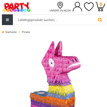
0
UNSERE FILIALEN
Eingabefeld für die Produktsuche im Header
PR
Startseite
Pinata