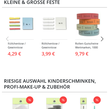
KLEINE & GROSSE FESTE
Röllchenlose /
Röllchenlose /
Rollen-Gutscheine
Gewinnlose
Gewinnlose
Wertmarken, 1000
Tombola, Treffer,
Tombola, Treffer,
Abrisse -
4,29 €
3,99 €
9,79 €
bunt - Nummern 1-
weiß - Verschiedene
Verschiedene
1000
Nummerierungen
Farben
RIESIGE AUSWAHL KINDERSCHMINKEN,
PROFI-MAKE-UP & ZUBEHÖR
%
%
%