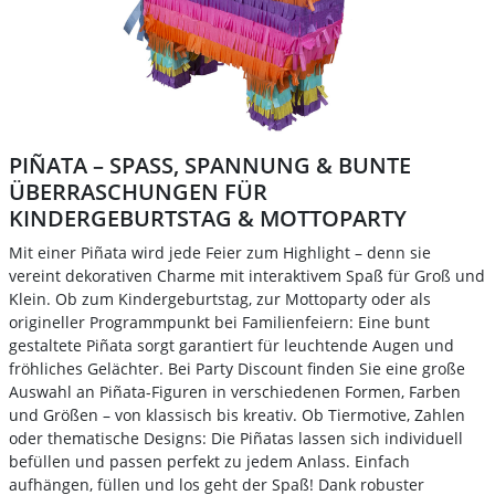
PIÑATA – SPASS, SPANNUNG & BUNTE Ü
BERRASCHUNGEN FÜR K
INDERGEBURTSTAG & MOTTOPARTY
Mit einer Piñata wird jede Feier zum Highlight – denn sie
vereint dekorativen Charme mit interaktivem Spaß für Groß und
Klein. Ob zum Kindergeburtstag, zur Mottoparty oder als
origineller Programmpunkt bei Familienfeiern: Eine bunt
gestaltete Piñata sorgt garantiert für leuchtende Augen und
fröhliches Gelächter. Bei Party Discount finden Sie eine große
Auswahl an Piñata-Figuren in verschiedenen Formen, Farben
und Größen – von klassisch bis kreativ. Ob Tiermotive, Zahlen
oder thematische Designs: Die Piñatas lassen sich individuell
befüllen und passen perfekt zu jedem Anlass. Einfach
aufhängen, füllen und los geht der Spaß! Dank robuster