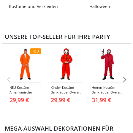
Kostüme und Verkleiden
Halloween
UNSERE TOP-SELLER FÜR IHRE PARTY
NEU
NEU Kostüm
Kinder-Kostüm
Herren-Kostüm
Amerikanischer
Bankräuber Overall,
Bankräuber Overall,
Häftling / Sträfling,
Gr. 152-164
bis 190 cm
29,99 €
29,99 €
31,99 €
Overall, Orange -
verschiedene
Größen (S-XXL)
MEGA-AUSWAHL DEKORATIONEN FÜR