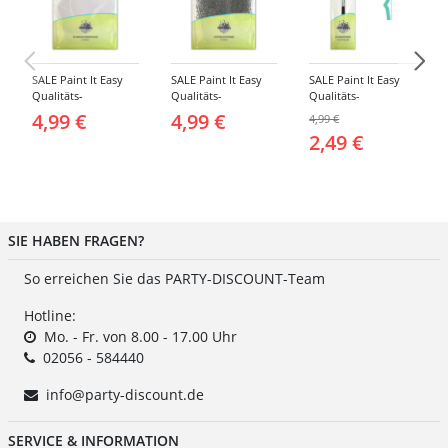
SALE Paint It Easy
SALE Paint It Easy
SALE Paint It Easy
Qualitäts-
Qualitäts-
Qualitäts-
Schminkschwamm,
Schminkschwamm,
Schminkpinsel flach,
4,99 €
4,99 €
4,99 €
Rund, 2 Stück, für
Stoppelschwamm, 2
klein, für Gesicht
2,49 €
Gesicht und Körper
Stück, für Gesicht
und Körper
und Körper
SIE HABEN FRAGEN?
So erreichen Sie das PARTY-DISCOUNT-Team
Hotline:
Mo. - Fr. von 8.00 - 17.00 Uhr
02056 - 584440
info@party-discount.de
SERVICE & INFORMATION