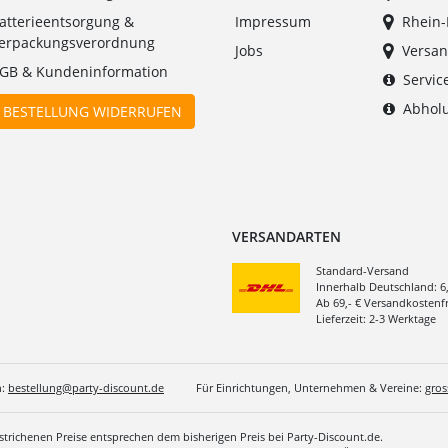
atterieentsorgung &
Impressum
Rhein
erpackungsverordnung
Jobs
Versan
GB & Kundeninformation
Servic
Abholu
BESTELLUNG WIDERRUFEN
VERSANDARTEN
Standard-Versand
Innerhalb Deutschland: 6
Ab 69,- € Versandkostenfr
Lieferzeit: 2-3 Werktage
n:
bestellung@party-discount.de
Für Einrichtungen, Unternehmen & Vereine:
gro
estrichenen Preise entsprechen dem bisherigen Preis bei Party-Discount.de.