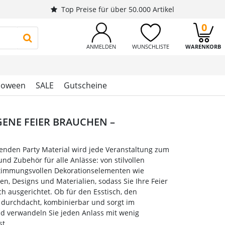
Top Preise für über 50.000 Artikel
0
PRODUKTSUCHE STARTEN
ANMELDEN
WUNSCHLISTE
WARENKORB
loween
SALE
Gutscheine
NGENE FEIER BRAUCHEN –
senden Party Material wird jede Veranstaltung zum
und Zubehör für alle Anlässe: von stilvollen
u stimmungsvollen Dekorationselementen wie
en, Designs und Materialien, sodass Sie Ihre Feier
ch ausgerichtet. Ob für den Esstisch, den
t durchdacht, kombinierbar und sorgt im
nd verwandeln Sie jeden Anlass mit wenig
st.