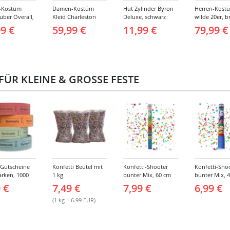
-Kostüm
Damen-Kostüm
Hut Zylinder Byron
Herren-Kost
uber Overall,
Kleid Charleston
Deluxe, schwarz
wilde 20er, b
0 cm
Glanz -
Verschiedene
99 €
59,99 €
11,99 €
79,99 €
Verschiedene
Größen (46-6
Größen (S-XXL)
R KLEINE & GROSSE FESTE
-Gutscheine
Konfetti Beutel mit
Konfetti-Shooter
Konfetti-Sho
rken, 1000
1 kg
bunter Mix, 60 cm
bunter Mix, 
 -
 €
7,49 €
7,99 €
6,99 €
iedene
(1 kg = 6.99 EUR)