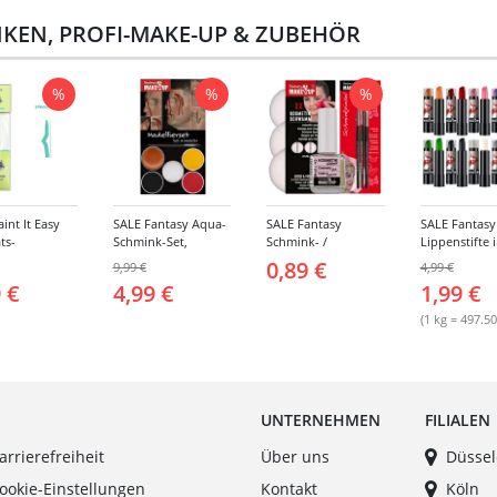
KEN, PROFI-MAKE-UP & ZUBEHÖR
%
%
%
int It Easy
SALE Fantasy Aqua-
SALE Fantasy
SALE Fantasy
ts-
Schmink-Set,
Schmink- /
Lippenstifte 
kpinsel flach,
Narben Modellieren,
Kosmetikzubehör -
hochwertiger
0,89 €
9,99 €
4,99 €
für Gesicht
Vorteilspack, 6-teilig
Verschiedene Artikel
Theaterqualit
 €
4,99 €
1,99 €
rper
Verschiedene
Farben
(1 kg = 497.5
UNTERNEHMEN
FILIALEN
arrierefreiheit
Über uns
Düssel
ookie-Einstellungen
Kontakt
Köln