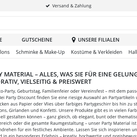
Versand & Zahlung
tsuche im Header
E
GUTSCHEINE
UNSERE FILIALEN
llons
Schminke & Make-Up
Kostüme & Verkleiden
Hal
Y MATERIAL – ALLES, WAS SIE FÜR EINE GELU
RATIV, VIELSEITIG & PREISWERT
o-Party, Geburtstag, Familienfeier oder Vereinsfest – mit dem pas
Bei Party Discount finden Sie eine riesige Auswahl an Partyartikeln 
cken aus Papier oder Vlies über farbiges Partygeschirr bis hin z
lons, Girlanden und Konfetti. Unsere Produkte gibt es in vielen Farb
uell gestalten können – ganz gleich, ob elegant, bunt oder thematis
ereich oder die gesamte Raumgestaltung – unser Party Material is
rehen für ein festliches Ambiente. Lassen Sie sich inspirieren u
 in ein besonderes Erlebnis – kreativ, hochwertig und preisbewus