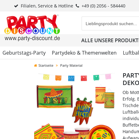
Filialen, Service & Hotline
+49 (0) 2056 - 584440
Eingabefeld für die Produk
ALLE UNSERE PRODUKT
Geburtstags-Party
Partydeko & Themenwelten
Luftba
Startseite
Party Material
PART
DEKO
Ob Mott
Erfolg. 
Tischde
Luftbal
individ
Buffetb
Handumd
Aufwand