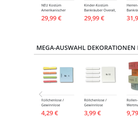
NEU Kostüm
Kinder-Kostüm
Herren
Amerikanischer
Bankräuber Overall,
Bankrä
Häftling / Sträfling,
Gr. 152-164
bis 19
29,99 €
29,99 €
31,
Overall, Orange -
verschiedene
Größen (S-XXL)
MEGA-AUSWAHL DEKORATIONEN FÜ
Röllchenlose /
Röllchenlose /
Rollen
Gewinnlose
Gewinnlose
Wertma
Tombola, Treffer,
Tombola, Treffer,
Abrisse
4,29 €
3,99 €
9,79
bunt - Nummern 1-
weiß - Verschiedene
Versch
1000
Nummerierungen
Farben