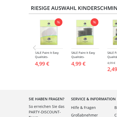
RIESIGE AUSWAHL KINDERSCHMIN
%
%
SALE Paint It Easy
SALE Paint It Easy
SALE Pa
Qualitäts-
Qualitäts-
Qualitä
Schminkschwamm,
Schminkschwamm,
Schmin
4,99 €
4,99 €
4,99 €
Rund, 2 Stück, für
Stoppelschwamm, 2
klein, 
2,49
Gesicht und Körper
Stück, für Gesicht
und Kö
und Körper
SIE HABEN FRAGEN?
SERVICE & INFORMATION
So erreichen Sie das
Hilfe & Fragen
B
PARTY-DISCOUNT-
Großabnehmer
C