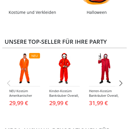
Kostüme und Verkleiden
Halloween
UNSERE TOP-SELLER FÜR IHRE PARTY
NEU
NEU Kostüm
Kinder-Kostüm
Herren-Kostüm
Amerikanischer
Bankräuber Overall,
Bankräuber Overall,
Häftling / Sträfling,
Gr. 152-164
bis 190 cm
29,99 €
29,99 €
31,99 €
Overall, Orange -
verschiedene
Größen (S-XXL)