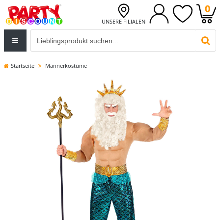
0
UNSERE FILIALEN
Eingabefeld für die Produktsuche im Header
PR
Startseite
Männerkostüme