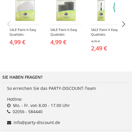
SALE Paint It Easy
SALE Paint It Easy
SALE Paint It Easy
Qualitäts-
Qualitäts-
Qualitäts-
Schminkschwamm,
Schminkschwamm,
Schminkpinsel flach,
4,99 €
4,99 €
4,99 €
Rund, 2 Stück, für
Stoppelschwamm, 2
klein, für Gesicht
2,49 €
Gesicht und Körper
Stück, für Gesicht
und Körper
und Körper
SIE HABEN FRAGEN?
So erreichen Sie das PARTY-DISCOUNT-Team
Hotline:
Mo. - Fr. von 8.00 - 17.00 Uhr
02056 - 584440
info@party-discount.de