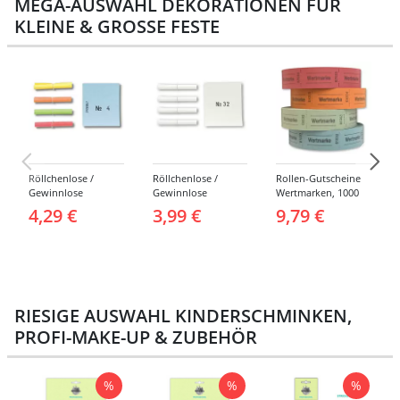
MEGA-AUSWAHL DEKORATIONEN FÜR
KLEINE & GROSSE FESTE
Röllchenlose /
Röllchenlose /
Rollen-Gutscheine
Gewinnlose
Gewinnlose
Wertmarken, 1000
Tombola, Treffer,
Tombola, Treffer,
Abrisse -
4,29 €
3,99 €
9,79 €
bunt - Nummern 1-
weiß - Verschiedene
Verschiedene
1000
Nummerierungen
Farben
RIESIGE AUSWAHL KINDERSCHMINKEN,
PROFI-MAKE-UP & ZUBEHÖR
%
%
%