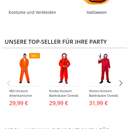
Kostüme und Verkleiden
Halloween
UNSERE TOP-SELLER FÜR IHRE PARTY
NEU
NEU Kostüm
Kinder-Kostüm
Herren-Kostüm
Amerikanischer
Bankräuber Overall,
Bankräuber Overall,
Häftling / Sträfling,
Gr. 152-164
bis 190 cm
29,99 €
29,99 €
31,99 €
Overall, Orange -
verschiedene
Größen (S-XXL)