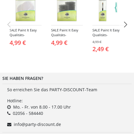
SALE Paint It Easy
SALE Paint It Easy
SALE Paint It Easy
Qualitäts-
Qualitäts-
Qualitäts-
Schminkschwamm,
Schminkschwamm,
Schminkpinsel flach,
4,99 €
4,99 €
4,99 €
Rund, 2 Stück, für
Stoppelschwamm, 2
klein, für Gesicht
2,49 €
Gesicht und Körper
Stück, für Gesicht
und Körper
und Körper
SIE HABEN FRAGEN?
So erreichen Sie das PARTY-DISCOUNT-Team
Hotline:
Mo. - Fr. von 8.00 - 17.00 Uhr
02056 - 584440
info@party-discount.de