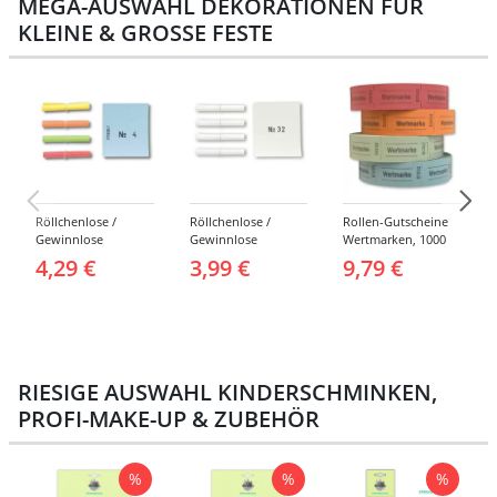
MEGA-AUSWAHL DEKORATIONEN FÜR
KLEINE & GROSSE FESTE
Röllchenlose /
Röllchenlose /
Rollen-Gutscheine
Gewinnlose
Gewinnlose
Wertmarken, 1000
Tombola, Treffer,
Tombola, Treffer,
Abrisse -
4,29 €
3,99 €
9,79 €
bunt - Nummern 1-
weiß - Verschiedene
Verschiedene
1000
Nummerierungen
Farben
RIESIGE AUSWAHL KINDERSCHMINKEN,
PROFI-MAKE-UP & ZUBEHÖR
%
%
%