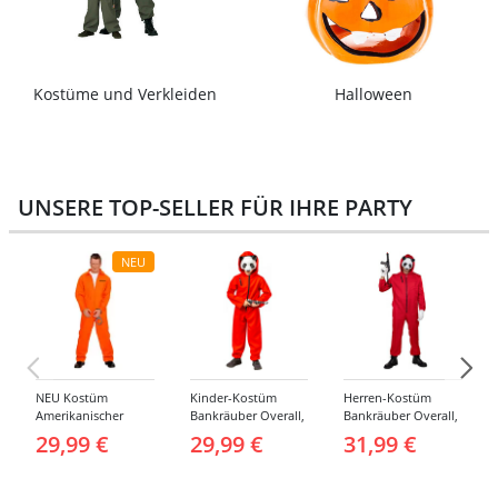
Kostüme und Verkleiden
Halloween
UNSERE TOP-SELLER FÜR IHRE PARTY
NEU
NEU Kostüm
Kinder-Kostüm
Herren-Kostüm
Amerikanischer
Bankräuber Overall,
Bankräuber Overall,
Häftling / Sträfling,
Gr. 152-164
bis 190 cm
29,99 €
29,99 €
31,99 €
Overall, Orange -
verschiedene
Größen (S-XXL)