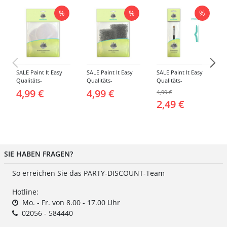
%
%
%
SALE Paint It Easy
SALE Paint It Easy
SALE Paint It Easy
Qualitäts-
Qualitäts-
Qualitäts-
Schminkschwamm,
Schminkschwamm,
Schminkpinsel flach,
4,99 €
4,99 €
4,99 €
Rund, 2 Stück, für
Stoppelschwamm, 2
klein, für Gesicht
2,49 €
Gesicht und Körper
Stück, für Gesicht
und Körper
und Körper
SIE HABEN FRAGEN?
So erreichen Sie das PARTY-DISCOUNT-Team
Hotline:
Mo. - Fr. von 8.00 - 17.00 Uhr
02056 - 584440