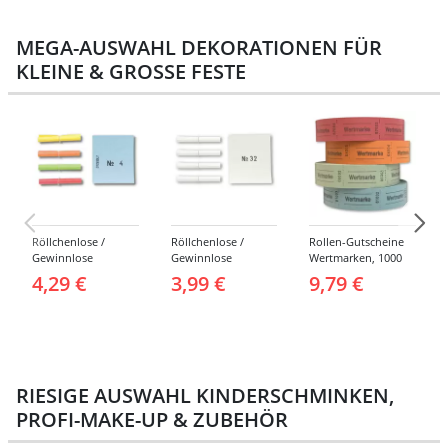
MEGA-AUSWAHL DEKORATIONEN FÜR
KLEINE & GROSSE FESTE
Röllchenlose /
Röllchenlose /
Rollen-Gutscheine
Gewinnlose
Gewinnlose
Wertmarken, 1000
Tombola, Treffer,
Tombola, Treffer,
Abrisse -
4,29 €
3,99 €
9,79 €
bunt - Nummern 1-
weiß - Verschiedene
Verschiedene
1000
Nummerierungen
Farben
RIESIGE AUSWAHL KINDERSCHMINKEN,
PROFI-MAKE-UP & ZUBEHÖR