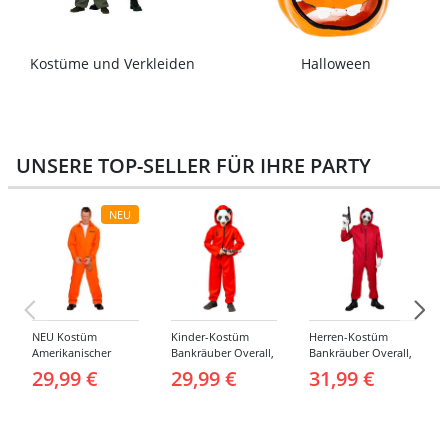
Kostüme und Verkleiden
Halloween
UNSERE TOP-SELLER FÜR IHRE PARTY
NEU
NEU Kostüm
Kinder-Kostüm
Herren-Kostüm
Amerikanischer
Bankräuber Overall,
Bankräuber Overall,
Häftling / Sträfling,
Gr. 152-164
bis 190 cm
29,99 €
29,99 €
31,99 €
Overall, Orange -
verschiedene
Größen (S-XXL)