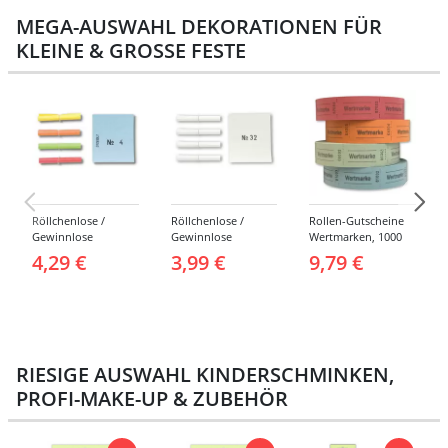
MEGA-AUSWAHL DEKORATIONEN FÜR
KLEINE & GROSSE FESTE
Röllchenlose /
Röllchenlose /
Rollen-Gutscheine
Gewinnlose
Gewinnlose
Wertmarken, 1000
Tombola, Treffer,
Tombola, Treffer,
Abrisse -
4,29 €
3,99 €
9,79 €
bunt - Nummern 1-
weiß - Verschiedene
Verschiedene
1000
Nummerierungen
Farben
RIESIGE AUSWAHL KINDERSCHMINKEN,
PROFI-MAKE-UP & ZUBEHÖR