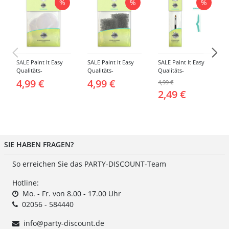
%
%
%
SALE Paint It Easy
SALE Paint It Easy
SALE Paint It Easy
Qualitäts-
Qualitäts-
Qualitäts-
Schminkschwamm,
Schminkschwamm,
Schminkpinsel flach,
4,99 €
4,99 €
4,99 €
Rund, 2 Stück, für
Stoppelschwamm, 2
klein, für Gesicht
2,49 €
Gesicht und Körper
Stück, für Gesicht
und Körper
und Körper
SIE HABEN FRAGEN?
So erreichen Sie das PARTY-DISCOUNT-Team
Hotline:
Mo. - Fr. von 8.00 - 17.00 Uhr
02056 - 584440
info@party-discount.de