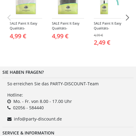
SALE Paint It Easy
SALE Paint It Easy
SALE Paint It Easy
Qualitäts-
Qualitäts-
Qualitäts-
Schminkschwamm,
Schminkschwamm,
Schminkpinsel flach,
4,99 €
4,99 €
4,99 €
Rund, 2 Stück, für
Stoppelschwamm, 2
klein, für Gesicht
2,49 €
Gesicht und Körper
Stück, für Gesicht
und Körper
und Körper
SIE HABEN FRAGEN?
So erreichen Sie das PARTY-DISCOUNT-Team
Hotline:
Mo. - Fr. von 8.00 - 17.00 Uhr
02056 - 584440
info@party-discount.de
SERVICE & INFORMATION