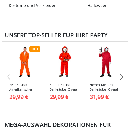
Kostüme und Verkleiden
Halloween
UNSERE TOP-SELLER FÜR IHRE PARTY
NEU
NEU Kostüm
Kinder-Kostüm
Herren-Kostüm
Amerikanischer
Bankräuber Overall,
Bankräuber Overall,
Häftling / Sträfling,
Gr. 152-164
bis 190 cm
29,99 €
29,99 €
31,99 €
Overall, Orange -
verschiedene
Größen (S-XXL)
MEGA-AUSWAHL DEKORATIONEN FÜR