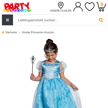
0
UNSERE FILIALEN
Eingabefeld für die Produktsuche im Header
PR
Startseite
Kinder Prinzessin Kostüm