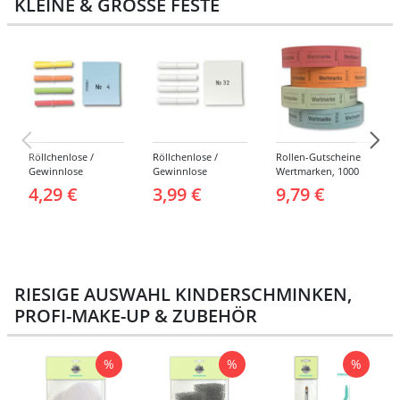
KLEINE & GROSSE FESTE
Röllchenlose /
Röllchenlose /
Rollen-Gutscheine
Gewinnlose
Gewinnlose
Wertmarken, 1000
Tombola, Treffer,
Tombola, Treffer,
Abrisse -
4,29 €
3,99 €
9,79 €
bunt - Nummern 1-
weiß - Verschiedene
Verschiedene
1000
Nummerierungen
Farben
RIESIGE AUSWAHL KINDERSCHMINKEN,
PROFI-MAKE-UP & ZUBEHÖR
%
%
%