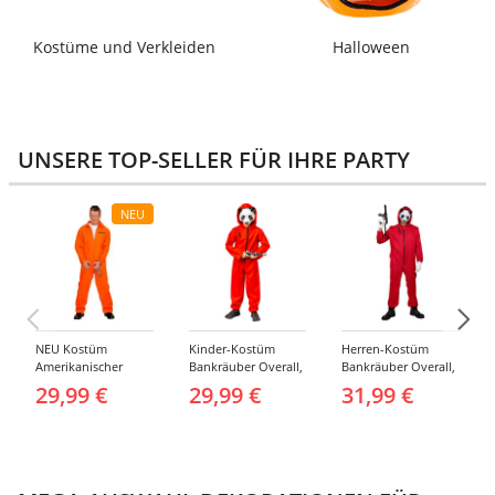
Kostüme und Verkleiden
Halloween
UNSERE TOP-SELLER FÜR IHRE PARTY
NEU
NEU Kostüm
Kinder-Kostüm
Herren-Kostüm
Amerikanischer
Bankräuber Overall,
Bankräuber Overall,
Häftling / Sträfling,
Gr. 152-164
bis 190 cm
29,99 €
29,99 €
31,99 €
Overall, Orange -
verschiedene
Größen (S-XXL)