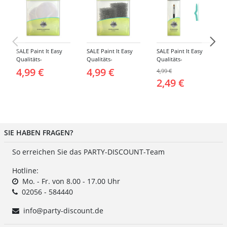
SALE Paint It Easy
SALE Paint It Easy
SALE Paint It Easy
Qualitäts-
Qualitäts-
Qualitäts-
Schminkschwamm,
Schminkschwamm,
Schminkpinsel flach,
4,99 €
4,99 €
4,99 €
Rund, 2 Stück, für
Stoppelschwamm, 2
klein, für Gesicht
2,49 €
Gesicht und Körper
Stück, für Gesicht
und Körper
und Körper
SIE HABEN FRAGEN?
So erreichen Sie das PARTY-DISCOUNT-Team
Hotline:
Mo. - Fr. von 8.00 - 17.00 Uhr
02056 - 584440
info@party-discount.de