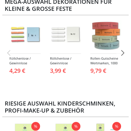
MEGA-AUSWAHL DEKORATIONEN FÜR
KLEINE & GROSSE FESTE
Röllchenlose /
Röllchenlose /
Rollen-Gutscheine
Gewinnlose
Gewinnlose
Wertmarken, 1000
Tombola, Treffer,
Tombola, Treffer,
Abrisse -
4,29 €
3,99 €
9,79 €
bunt - Nummern 1-
weiß - Verschiedene
Verschiedene
1000
Nummerierungen
Farben
RIESIGE AUSWAHL KINDERSCHMINKEN,
PROFI-MAKE-UP & ZUBEHÖR
%
%
%