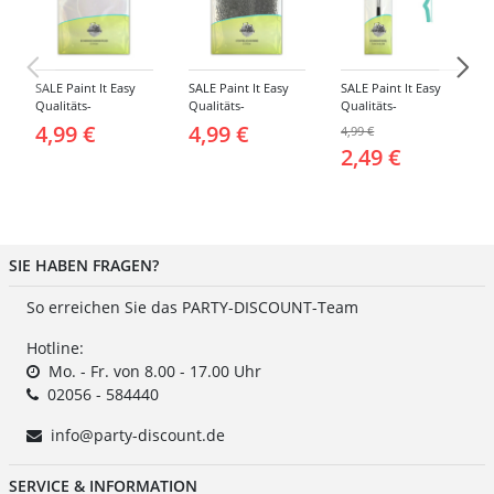
SALE Paint It Easy
SALE Paint It Easy
SALE Paint It Easy
Qualitäts-
Qualitäts-
Qualitäts-
Schminkschwamm,
Schminkschwamm,
Schminkpinsel flach,
4,99 €
4,99 €
4,99 €
Rund, 2 Stück, für
Stoppelschwamm, 2
klein, für Gesicht
2,49 €
Gesicht und Körper
Stück, für Gesicht
und Körper
und Körper
SIE HABEN FRAGEN?
So erreichen Sie das PARTY-DISCOUNT-Team
Hotline:
Mo. - Fr. von 8.00 - 17.00 Uhr
02056 - 584440
info@party-discount.de
SERVICE & INFORMATION