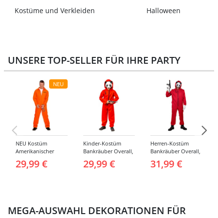
Kostüme und Verkleiden
Halloween
UNSERE TOP-SELLER FÜR IHRE PARTY
NEU
NEU Kostüm
Kinder-Kostüm
Herren-Kostüm
Amerikanischer
Bankräuber Overall,
Bankräuber Overall,
Häftling / Sträfling,
Gr. 152-164
bis 190 cm
29,99 €
29,99 €
31,99 €
Overall, Orange -
verschiedene
Größen (S-XXL)
MEGA-AUSWAHL DEKORATIONEN FÜR