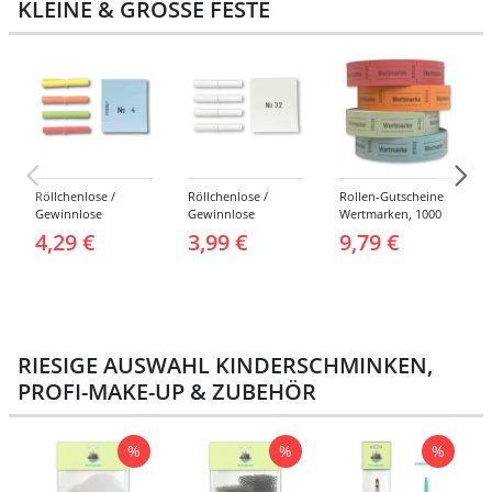
KLEINE & GROSSE FESTE
Röllchenlose /
Röllchenlose /
Rollen-Gutscheine
Gewinnlose
Gewinnlose
Wertmarken, 1000
Tombola, Treffer,
Tombola, Treffer,
Abrisse -
4,29 €
3,99 €
9,79 €
bunt - Nummern 1-
weiß - Verschiedene
Verschiedene
1000
Nummerierungen
Farben
RIESIGE AUSWAHL KINDERSCHMINKEN,
PROFI-MAKE-UP & ZUBEHÖR
%
%
%