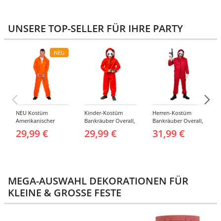
UNSERE TOP-SELLER FÜR IHRE PARTY
NEU
NEU Kostüm
Kinder-Kostüm
Herren-Kostüm
Amerikanischer
Bankräuber Overall,
Bankräuber Overall,
Häftling / Sträfling,
Gr. 152-164
bis 190 cm
29,99 €
29,99 €
31,99 €
Overall, Orange -
verschiedene
Größen (S-XXL)
MEGA-AUSWAHL DEKORATIONEN FÜR
KLEINE & GROSSE FESTE