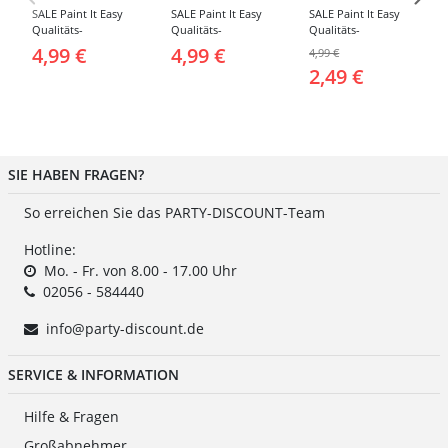
SALE Paint It Easy
SALE Paint It Easy
SALE Paint It Easy
Qualitäts-
Qualitäts-
Qualitäts-
Schminkschwamm,
Schminkschwamm,
Schminkpinsel flach,
4,99 €
4,99 €
4,99 €
Rund, 2 Stück, für
Stoppelschwamm, 2
klein, für Gesicht
2,49 €
Gesicht und Körper
Stück, für Gesicht
und Körper
und Körper
SIE HABEN FRAGEN?
So erreichen Sie das PARTY-DISCOUNT-Team
Hotline:
Mo. - Fr. von 8.00 - 17.00 Uhr
02056 - 584440
info@party-discount.de
SERVICE & INFORMATION
Hilfe & Fragen
Großabnehmer