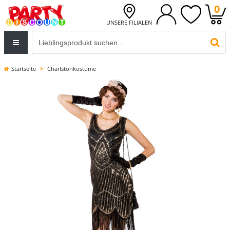
0
UNSERE FILIALEN
Eingabefeld für die Produktsuche im Header
PR
Startseite
Charlstonkostüme