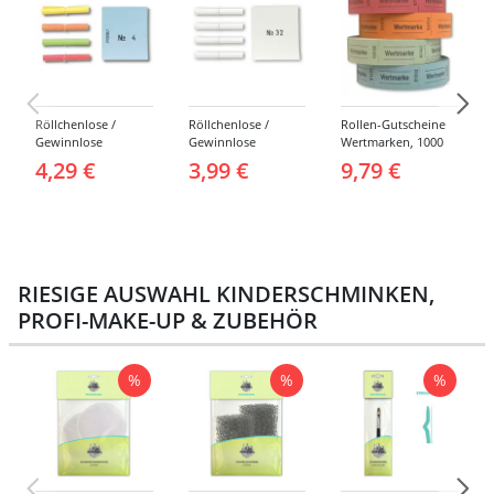
Röllchenlose /
Röllchenlose /
Rollen-Gutscheine
Gewinnlose
Gewinnlose
Wertmarken, 1000
Tombola, Treffer,
Tombola, Treffer,
Abrisse -
4,29 €
3,99 €
9,79 €
bunt - Nummern 1-
weiß - Verschiedene
Verschiedene
1000
Nummerierungen
Farben
RIESIGE AUSWAHL KINDERSCHMINKEN,
PROFI-MAKE-UP & ZUBEHÖR
%
%
%