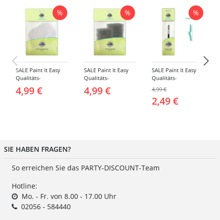
%
%
%
SALE Paint It Easy
SALE Paint It Easy
SALE Paint It Easy
Qualitäts-
Qualitäts-
Qualitäts-
Schminkschwamm,
Schminkschwamm,
Schminkpinsel flach,
4,99 €
4,99 €
4,99 €
Rund, 2 Stück, für
Stoppelschwamm, 2
klein, für Gesicht
2,49 €
Gesicht und Körper
Stück, für Gesicht
und Körper
und Körper
SIE HABEN FRAGEN?
So erreichen Sie das PARTY-DISCOUNT-Team
Hotline:
Mo. - Fr. von 8.00 - 17.00 Uhr
02056 - 584440