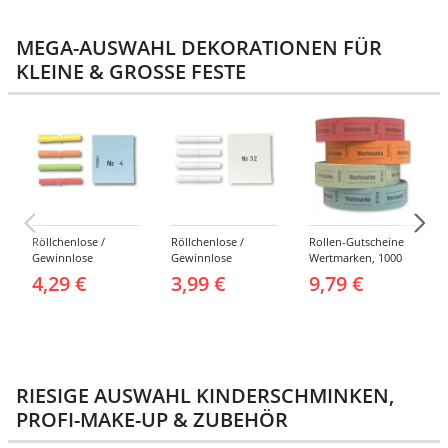
MEGA-AUSWAHL DEKORATIONEN FÜR
KLEINE & GROSSE FESTE
Röllchenlose /
Röllchenlose /
Rollen-Gutscheine
Gewinnlose
Gewinnlose
Wertmarken, 1000
Tombola, Treffer,
Tombola, Treffer,
Abrisse -
4,29 €
3,99 €
9,79 €
bunt - Nummern 1-
weiß - Verschiedene
Verschiedene
1000
Nummerierungen
Farben
RIESIGE AUSWAHL KINDERSCHMINKEN,
PROFI-MAKE-UP & ZUBEHÖR