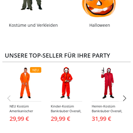
Kostüme und Verkleiden
Halloween
UNSERE TOP-SELLER FÜR IHRE PARTY
NEU
NEU Kostüm
Kinder-Kostüm
Herren-Kostüm
Amerikanischer
Bankräuber Overall,
Bankräuber Overall,
Häftling / Sträfling,
Gr. 152-164
bis 190 cm
29,99 €
29,99 €
31,99 €
Overall, Orange -
verschiedene
Größen (S-XXL)