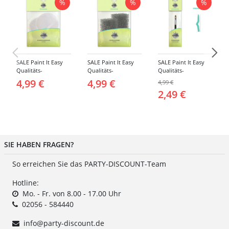
%
%
%
SALE Paint It Easy
SALE Paint It Easy
SALE Paint It Easy
Qualitäts-
Qualitäts-
Qualitäts-
Schminkschwamm,
Schminkschwamm,
Schminkpinsel flach,
4,99 €
4,99 €
4,99 €
Rund, 2 Stück, für
Stoppelschwamm, 2
klein, für Gesicht
2,49 €
Gesicht und Körper
Stück, für Gesicht
und Körper
und Körper
SIE HABEN FRAGEN?
So erreichen Sie das PARTY-DISCOUNT-Team
Hotline:
Mo. - Fr. von 8.00 - 17.00 Uhr
02056 - 584440
info@party-discount.de