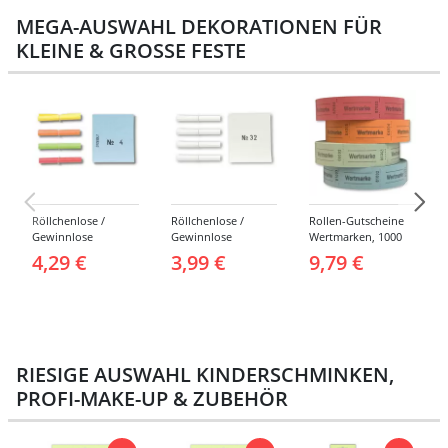
MEGA-AUSWAHL DEKORATIONEN FÜR
KLEINE & GROSSE FESTE
Röllchenlose /
Röllchenlose /
Rollen-Gutscheine
Gewinnlose
Gewinnlose
Wertmarken, 1000
Tombola, Treffer,
Tombola, Treffer,
Abrisse -
4,29 €
3,99 €
9,79 €
bunt - Nummern 1-
weiß - Verschiedene
Verschiedene
1000
Nummerierungen
Farben
RIESIGE AUSWAHL KINDERSCHMINKEN,
PROFI-MAKE-UP & ZUBEHÖR