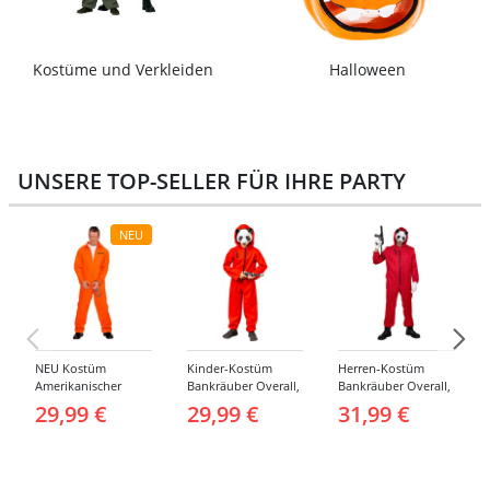
Kostüme und Verkleiden
Halloween
UNSERE TOP-SELLER FÜR IHRE PARTY
NEU
NEU Kostüm
Kinder-Kostüm
Herren-Kostüm
Amerikanischer
Bankräuber Overall,
Bankräuber Overall,
Häftling / Sträfling,
Gr. 152-164
bis 190 cm
29,99 €
29,99 €
31,99 €
Overall, Orange -
verschiedene
Größen (S-XXL)