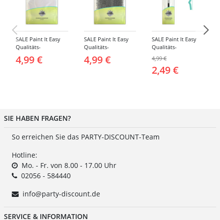
SALE Paint It Easy
SALE Paint It Easy
SALE Paint It Easy
Qualitäts-
Qualitäts-
Qualitäts-
Schminkschwamm,
Schminkschwamm,
Schminkpinsel flach,
4,99 €
4,99 €
4,99 €
Rund, 2 Stück, für
Stoppelschwamm, 2
klein, für Gesicht
2,49 €
Gesicht und Körper
Stück, für Gesicht
und Körper
und Körper
SIE HABEN FRAGEN?
So erreichen Sie das PARTY-DISCOUNT-Team
Hotline:
Mo. - Fr. von 8.00 - 17.00 Uhr
02056 - 584440
info@party-discount.de
SERVICE & INFORMATION