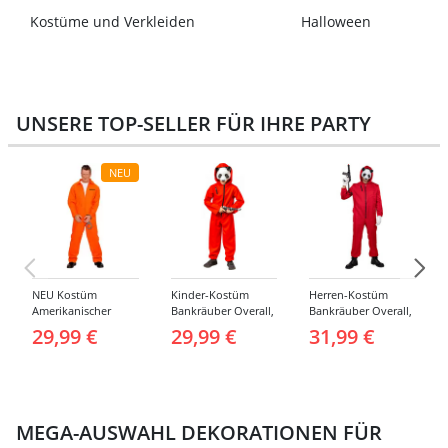
Kostüme und Verkleiden
Halloween
UNSERE TOP-SELLER FÜR IHRE PARTY
NEU
NEU Kostüm
Kinder-Kostüm
Herren-Kostüm
Amerikanischer
Bankräuber Overall,
Bankräuber Overall,
Häftling / Sträfling,
Gr. 152-164
bis 190 cm
29,99 €
29,99 €
31,99 €
Overall, Orange -
verschiedene
Größen (S-XXL)
MEGA-AUSWAHL DEKORATIONEN FÜR