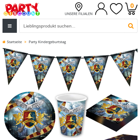
0
UNSERE FILIALEN
Eingabefeld für die Produktsuche im Header
PR
Startseite
Party Kindergeburtstag