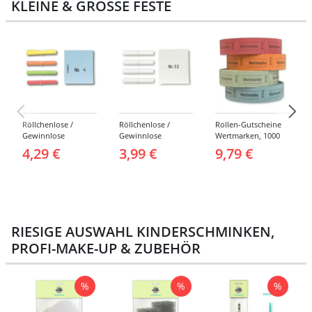
KLEINE & GROSSE FESTE
Röllchenlose /
Röllchenlose /
Rollen-Gutscheine
Gewinnlose
Gewinnlose
Wertmarken, 1000
Tombola, Treffer,
Tombola, Treffer,
Abrisse -
4,29 €
3,99 €
9,79 €
bunt - Nummern 1-
weiß - Verschiedene
Verschiedene
1000
Nummerierungen
Farben
RIESIGE AUSWAHL KINDERSCHMINKEN,
PROFI-MAKE-UP & ZUBEHÖR
%
%
%