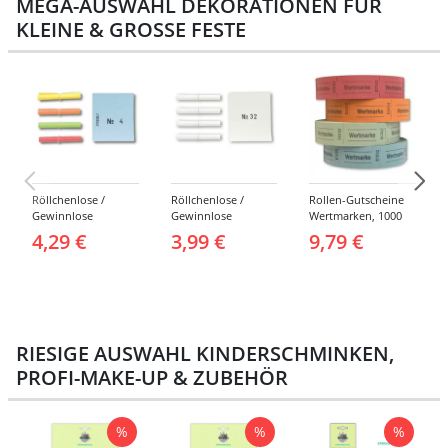
MEGA-AUSWAHL DEKORATIONEN FÜR
KLEINE & GROSSE FESTE
Röllchenlose /
Röllchenlose /
Rollen-Gutscheine
Gewinnlose
Gewinnlose
Wertmarken, 1000
Tombola, Treffer,
Tombola, Treffer,
Abrisse -
4,29 €
3,99 €
9,79 €
bunt - Nummern 1-
weiß - Verschiedene
Verschiedene
1000
Nummerierungen
Farben
RIESIGE AUSWAHL KINDERSCHMINKEN,
PROFI-MAKE-UP & ZUBEHÖR
%
%
%