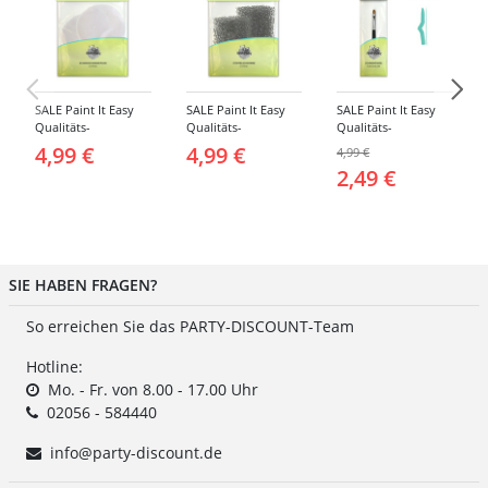
SALE Paint It Easy
SALE Paint It Easy
SALE Paint It Easy
Qualitäts-
Qualitäts-
Qualitäts-
Schminkschwamm,
Schminkschwamm,
Schminkpinsel flach,
4,99 €
4,99 €
4,99 €
Rund, 2 Stück, für
Stoppelschwamm, 2
klein, für Gesicht
2,49 €
Gesicht und Körper
Stück, für Gesicht
und Körper
und Körper
SIE HABEN FRAGEN?
So erreichen Sie das PARTY-DISCOUNT-Team
Hotline:
Mo. - Fr. von 8.00 - 17.00 Uhr
02056 - 584440
info@party-discount.de