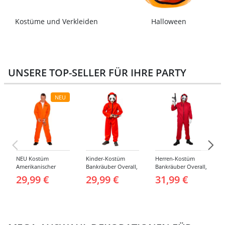
Kostüme und Verkleiden
Halloween
UNSERE TOP-SELLER FÜR IHRE PARTY
NEU
NEU Kostüm
Kinder-Kostüm
Herren-Kostüm
Amerikanischer
Bankräuber Overall,
Bankräuber Overall,
Häftling / Sträfling,
Gr. 152-164
bis 190 cm
29,99 €
29,99 €
31,99 €
Overall, Orange -
verschiedene
Größen (S-XXL)