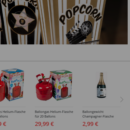
s Helium-Flasche
Ballongas Helium-Flasche
Ballongewicht
allons
für 20 Ballons
Champagner-Flasche
9 €
29,99 €
2,99 €