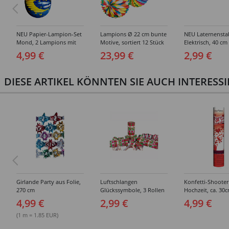
NEU Papier-Lampion-Set
Lampions Ø 22 cm bunte
NEU Laternensta
Mond, 2 Lampions mit
Motive, sortiert 12 Stück
Elektrisch, 40 cm
25-30cm Durchmesser
rot/gelb/blau
4,99 €
23,99 €
2,99 €
DIESE ARTIKEL KÖNNTEN SIE AUCH INTERESS
Girlande Party aus Folie,
Luftschlangen
Konfetti-Shooter
270 cm
Glückssymbole, 3 Rollen
Hochzeit, ca. 30
4,99 €
2,99 €
4,99 €
(1 m = 1.85 EUR)