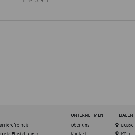
(1 m = 1.00 EUR)
UNTERNEHMEN
FILIALEN
arrierefreiheit
Über uns
Düssel
ookie-Einstellungen
Kontakt
Köln