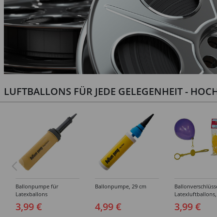
LUFTBALLONS FÜR JEDE GELEGENHEIT - HOCH
Ballonpumpe für
Ballonpumpe, 29 cm
Ballonverschlüss
Latexballons
Latexluftballons,
Stück
3,99 €
4,99 €
3,99 €