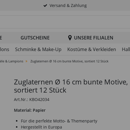
Versand & Zahlung
tsuche im Header
E
GUTSCHEINE
UNSERE FILIALEN
llons
Schminke & Make-Up
Kostüme & Verkleiden
Hal
lle & Lampions
Zuglaternen Ø 16 cm bunte Motive, sortiert 12 Stück
Zuglaternen Ø 16 cm bunte Motive,
sortiert 12 Stück
Art.Nr.: KBO42034
Material: Papier
Für die perfekte Motto- & Themenparty
Hergestellt in Europa