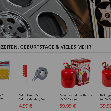
ZEITEN, GEBURTSTAGE & VIELES MEHR
e für
Ballonband für
Ballongas Helium-Flasche
Ballonga
 72
Ballongirlanden, 5m
für 50 Ballons
für 30 B
Deko-Band aus PVC
4,99 €
59,99 €
39,9