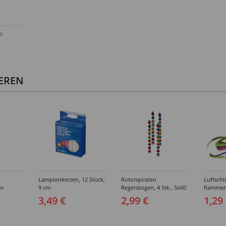
b
IEREN
Lampionkerzen, 12 Stück,
Rotorspiralen
Luftschl
cm
9 cm
Regenbogen, 4 Stk., 5x60
flammens
cm
oder Sp
3,49 €
2,99 €
1,29