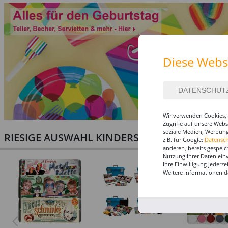
Diese Webs
Wir verwenden Cookies, 
Zugriffe auf unsere Web
soziale Medien, Werbung
RIESIGE AUSWAHL KINDERSCHMINKEN, PROF
z.B. für Google:
Datensc
anderen, bereits gespeic
Nutzung Ihrer Daten ein
Ihre Einwilligung jederz
Weitere Informationen d