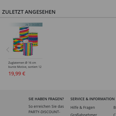
ZULETZT ANGESEHEN
Zuglaternen Ø 16 cm
bunte Motive, sortiert 12
Stück
19,99 €
SIE HABEN FRAGEN?
SERVICE & INFORMATION
So erreichen Sie das
Hilfe & Fragen
B
PARTY-DISCOUNT-
Großabnehmer
C