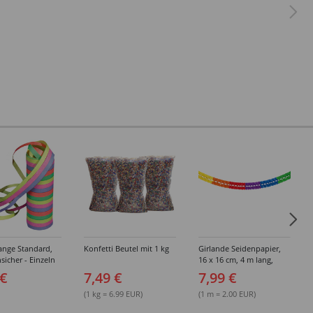
ange Standard,
Konfetti Beutel mit 1 kg
Girlande Seidenpapier,
icher - Einzeln
16 x 16 cm, 4 m lang,
arpacks
schwer entflammbar,
 €
7,49 €
7,99 €
Regenbogen
(1 kg = 6.99 EUR)
(1 m = 2.00 EUR)