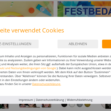
eite verwendet Cookies
um Inhalte und Anzeigen zu personalisieren, Funktionen für soziale Medien anbieten
site zu analysieren. Zudem geben wir Informationen zu Ihrer Verwendung unserer Websi
 und Analysen weiter, die ihren Sitz ggf. außerhalb der Europäischen Union, etwa in 
I-MAKE-UP & ZUBEHÖR
hutz und Nutzungsbedingungen von Google
). Dabei kann nicht ausgeschlossen werden
herten Daten von Ihnen verknüpft werden. Mit dem Klick auf den Button "Zustimmen" er
verstanden. Über "Ablehnen" können Sie die Nutzung Ihrer Daten verweigern. Selbstver
eit in den Einstellungen ändern oder widerrufen.
%
%
%
azu finden Sie in unserer
Datenschutzerklärung.
Impressum
|
Datenschutzerklärung
|
Widerrufsbelehrung