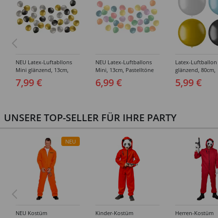
NEU Latex-Luftabllons
NEU Latex-Luftballons
Latex-Luftballon
Mini glänzend, 13cm,
Mini, 13cm, Pastelltöne
glänzend, 80cm,
silber/gold/schwarz, 50
bunt gemischt, 50 Stück
Riesenballon, Met
7,99 €
6,99 €
5,99 €
Stück
Ballon, verschie
Farben
UNSERE TOP-SELLER FÜR IHRE PARTY
NEU
NEU Kostüm
Kinder-Kostüm
Herren-Kostüm