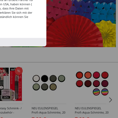
den USA, haben können (
, dass Ihre Daten mit
klären Sie sich mit der
ständlich können Sie
%
tasy Schmink- /
NEU EULENSPIEGEL
NEU EULENSPIEGEL
kzubehör -
Profi-Aqua-Schminke, 20
Profi-Aqua-Schminke, 20
dene Artikel
ml, Weiß- / Schwarz- &
ml, Rot-Töne -