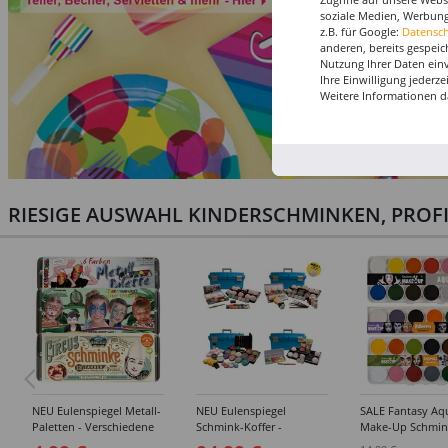
soziale Medien, Werbung
z.B. für Google:
Datensc
anderen, bereits gespeic
Nutzung Ihrer Daten ein
Ihre Einwilligung jederz
Weitere Informationen d
RIESIGE AUSWAHL KINDERSCHMINKEN, PROF
NEU Eulenspiegel Metall-
NEU Eulenspiegel
SALE Fantasy Aq
Paletten - Verschiedene
Schmink-Koffer -
Make-Up Schmin
Sets
Verschiedene
Wasserbasis, Mal