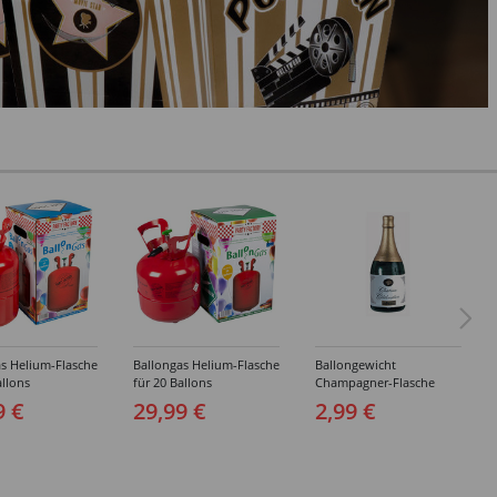
s Helium-Flasche
Ballongas Helium-Flasche
Ballongewicht
allons
für 20 Ballons
Champagner-Flasche
9 €
29,99 €
2,99 €