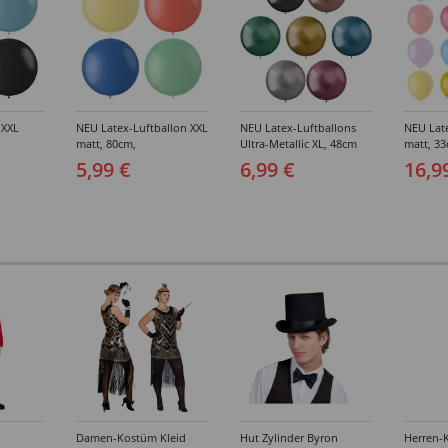
 XXL
NEU Latex-Luftballon XXL
NEU Latex-Luftballons
NEU Lat
matt, 80cm,
Ultra-Metallic XL, 48cm
matt, 3
allic-
Riesenballon,
Durchmesser, Kugelform,
100er-Pa
5,99 €
6,99 €
16,9
dene
verschiedene Farben
5er-Pack, hochglänzend,
Farben
verschiedene Farben
Damen-Kostüm Kleid
Hut Zylinder Byron
Herren-