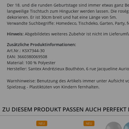
Der 18. und die runden Geburtstage sind immer etwas ganz Beso
langweilige Tischtuch zum Hingucker werden lassen. Die rosé
dekorieren. Er ist 30cm breit und hat eine Länge von 5m.
Verwandte Suchbegriffe: Homedeco, Tischdeko, Garten, Party, fes
Hinweis:
Abgebildetes weiteres Zubehör ist nicht im Lieferumf
Zusätzliche Produktinformationen:
Art.Nr.: KSX7344-30
EAN: 3660380069508
Material: 100 % Polyester
Hersteller: Santex Andrézieux Bouthéon, 6 rue Jacqueline Aurio
Warnhinweise: Benutzung des Artikels immer unter Aufsicht vo
Spielzeug - Plastiktüten von Kindern fernhalten.
ZU DIESEM PRODUKT PASSEN AUCH PERFEKT D
NEU
NEU