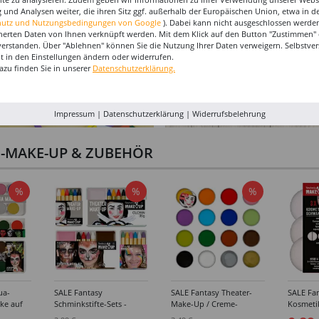
 und Analysen weiter, die ihren Sitz ggf. außerhalb der Europäischen Union, etwa in 
hutz und Nutzungsbedingungen von Google
). Dabei kann nicht ausgeschlossen werden
herten Daten von Ihnen verknüpft werden. Mit dem Klick auf den Button "Zustimmen" er
verstanden. Über "Ablehnen" können Sie die Nutzung Ihrer Daten verweigern. Selbstver
eit in den Einstellungen ändern oder widerrufen.
azu finden Sie in unserer
Datenschutzerklärung.
Impressum
|
Datenschutzerklärung
|
Widerrufsbelehrung
I-MAKE-UP & ZUBEHÖR
%
%
%
ua-
SALE Fantasy
SALE Fantasy Theater-
SALE Fan
ke auf
Schminkstifte-Sets -
Make-Up / Creme-
Kosmeti
kästen /
Verschiedene
Schminke auf Fettbasis,
Verschie