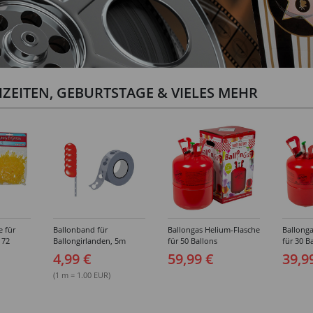
ZEITEN, GEBURTSTAGE & VIELES MEHR
e für
Ballonband für
Ballongas Helium-Flasche
Ballonga
 72
Ballongirlanden, 5m
für 50 Ballons
für 30 B
Deko-Band aus PVC
4,99 €
59,99 €
39,9
(1 m = 1.00 EUR)