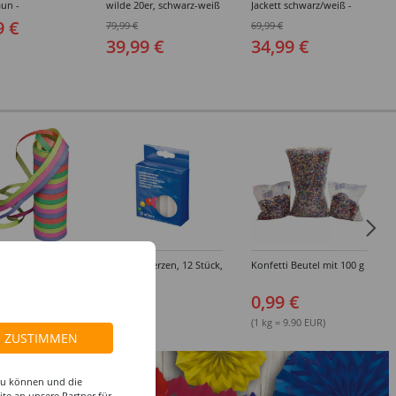
aun -
wilde 20er, schwarz-weiß
Jackett schwarz/weiß -
edene Größen
- Verschiedene Größen
Verschiedene Größen
9 €
79,99 €
69,99 €
(48-64)
(48-64)
39,99 €
34,99 €
ange Standard,
Lampionkerzen, 12 Stück,
Konfetti Beutel mit 100 g
icher - Einzeln
9 cm
arpacks
 €
3,49 €
0,99 €
(1 kg = 9.90 EUR)
ZUSTIMMEN
 zu können und die
te an unsere Partner für