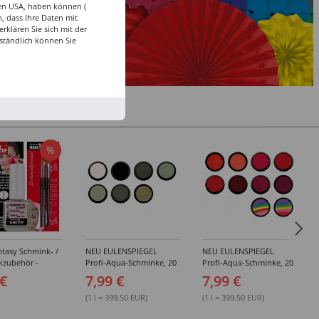
den USA, haben können (
, dass Ihre Daten mit
klären Sie sich mit der
ständlich können Sie
%
tasy Schmink- /
NEU EULENSPIEGEL
NEU EULENSPIEGEL
kzubehör -
Profi-Aqua-Schminke, 20
Profi-Aqua-Schminke, 20
dene Artikel
ml, Weiß- / Schwarz- &
ml, Rot-Töne -
 €
7,99 €
7,99 €
Grau-Töne -
Verschiedene Farben
Verschiedene Farben
(1 l = 399.50 EUR)
(1 l = 399.50 EUR)