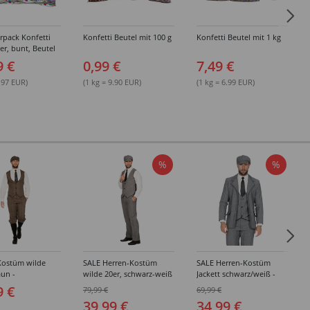
rpack Konfetti
Konfetti Beutel mit 100 g
Konfetti Beutel mit 1 kg
er, bunt, Beutel
g, 24 Stück
9 €
0,99 €
7,49 €
8.97 EUR)
(1 kg = 9.90 EUR)
(1 kg = 6.99 EUR)
%
%
Kostüm wilde
SALE Herren-Kostüm
SALE Herren-Kostüm
aun -
wilde 20er, schwarz-weiß
Jackett schwarz/weiß -
edene Größen
- Verschiedene Größen
Verschiedene Größen
9 €
79,99 €
69,99 €
(48-64)
(48-64)
39,99 €
34,99 €