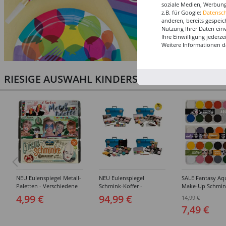
soziale Medien, Werbung
z.B. für Google:
Datensc
anderen, bereits gespeic
Nutzung Ihrer Daten ein
Ihre Einwilligung jederz
Weitere Informationen d
RIESIGE AUSWAHL KINDERSCHMINKEN, PROF
NEU Eulenspiegel Metall-
NEU Eulenspiegel
SALE Fantasy Aq
Paletten - Verschiedene
Schmink-Koffer -
Make-Up Schmin
Sets
Verschiedene
Wasserbasis, Mal
4,99 €
94,99 €
14,99 €
Ausführungen
Paletten - Versc
7,49 €
Ausführungen