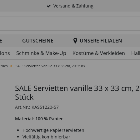
Versand & Zahlung
tsuche im Header
E
GUTSCHEINE
UNSERE FILIALEN
llons
Schminke & Make-Up
Kostüme & Verkleiden
Hal
htuch
SALE Servietten vanille 33 x 33 cm, 20 Stück
SALE Servietten vanille 33 x 33 cm, 
Stück
Art.Nr.: KAS51220-57
Material: 100 % Papier
Hochwertige Papierservietten
Vielfältig kombinierbar