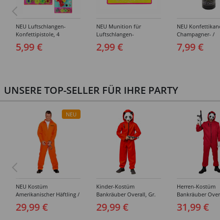
NEU Luftschlangen-
NEU Munition für
NEU Konfettika
Konfettipistole, 4
Luftschlangen-
Champagner- /
Patronen, farbig sortiert
Konfettipistole, 4 Rollen
Sektflasche, Gold
5,99 €
2,99 €
7,99 €
Schwarz, 33 cm
UNSERE TOP-SELLER FÜR IHRE PARTY
NEU
NEU Kostüm
Kinder-Kostüm
Herren-Kostüm
Amerikanischer Häftling /
Bankräuber Overall, Gr.
Bankräuber Overa
Sträfling, Overall, Orange
152-164
190 cm
29,99 €
29,99 €
31,99 €
- verschiedene Größen
(S-XXL)