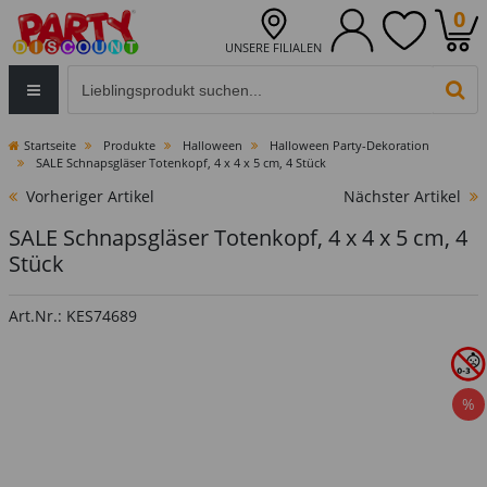
0
UNSERE FILIALEN
Eingabefeld für die Produktsuche im Header
PR
Startseite
Produkte
Halloween
Halloween Party-Dekoration
SALE Schnapsgläser Totenkopf, 4 x 4 x 5 cm, 4 Stück
Vorheriger Artikel
Nächster Artikel
SALE Schnapsgläser Totenkopf, 4 x 4 x 5 cm, 4
Stück
Art.Nr.: KES74689
%