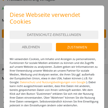
Auf Lager
Diese Webseite verwendet
Cookies
MENGE
IN DEN WARENKORB
ARTIKEL AUF WUNSCHLISTE SETZEN
ZUSTIMMEN
SEITE DRUCKEN
Wir verwenden Cookies, um Inhalte und Anzeigen zu personalisieren,
Funktionen für soziale Medien anbieten zu können und die Zugriffe
auf unsere Website zu analysieren. Zudem geben wir Informationen zu
ARTIKEL MERKMALE & DETAILS
Ihrer Verwendung unserer Website an unsere Partner für soziale
Medien, Werbung und Analysen weiter, die ihren Sitz ggf. außerhalb
Material: Kunststoff
der Europäischen Union, etwa in den USA, haben können ( z.B. für
Google:
Datenschutz und Nutzungsbedingungen von Google
). Dabei
kann nicht ausgeschlossen werden, dass Ihre Daten mit anderen,
Tolles Gimmick für Halloween
bereits gespeicherten Daten von Ihnen verknüpft werden. Mit dem
4 Gläser aus Kunststoff
Klick auf den Button "Zustimmen" erklären Sie sich mit der Nutzung
Optimale Größe für kleine Shots
Ihrer Daten einverstanden. Über "Ablehnen" können Sie die Nutzung
Ihrer Daten verweigern. Selbstverständlich können Sie Ihre Einwilligung
Perfekt auf Ihrer Halloween-Tafel
jederzeit in den Einstellungen ändern oder widerrufen.
Einfach spülen und wiederverwerten