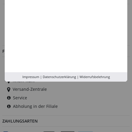
Über uns
Kontakt
Impressum
Jobs
FILIALEN
Düsseldorf
Köln
Impressum
|
Datenschutzerklärung
|
Widerrufsbelehrung
Rhein-Ruhr
Versand-Zentrale
Service
Abholung in der Filiale
ZAHLUNGSARTEN