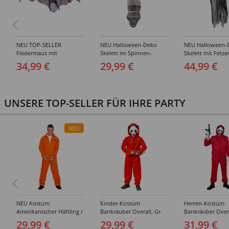
NEU TOP-SELLER
NEU Halloween-Deko
NEU Halloween-
Fledermaus mit
Skelett im Spinnen-
Skelett mit Fetze
Bewegung, Licht und
Kokon, ca. 120cm
ca. 180cm, mit
34,99 €
29,99 €
44,99 €
Sound, ca. 72 cm
leuchtenden Au
UNSERE TOP-SELLER FÜR IHRE PARTY
NEU
NEU Kostüm
Kinder-Kostüm
Herren-Kostüm
Amerikanischer Häftling /
Bankräuber Overall, Gr.
Bankräuber Overa
Sträfling, Overall, Orange
152-164
190 cm
29,99 €
29,99 €
31,99 €
- verschiedene Größen