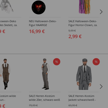
loween-Deko
NEU Halloween-Deko-
SALE Halloween-Deko-
s Skelett, ca.
Figur HAARIGE
Figur Horror-Clown, ca.
it Befestigungs-
FLEDERMAUS MIT
66 cm, Bunt
9 €
16,99 €
5,99 €
PULSIEREND
2,99 €
BLINKENDEN LED
AUGEN, Größe ca. 89 cm
%
%
Kostüm wilde
SALE Herren-Kostüm
SALE Herren-Kostüm
aun -
wilde 20er, schwarz-weiß
Jackett schwarz/weiß -
edene Größen
- Verschiedene Größen
Verschiedene Größen
9 €
79,99 €
69,99 €
(48-64)
(48-64)