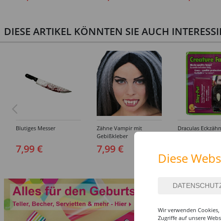
(S-XXL)
DIESE ARTIKEL KÖNNTEN SIE AUCH INTERESS
Blutiges Messer
Zähne Vampir mit
Draculas Eckzähn
Gebißkleber
Dental Qualität
7,99 €
7,99 €
6,99 €
Diese Webs
Wir verwenden Cookies, 
Zugriffe auf unsere Web