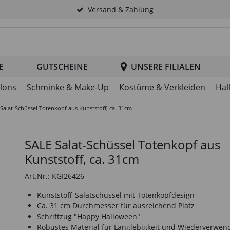
Versand & Zahlung
tsuche im Header
E
GUTSCHEINE
UNSERE FILIALEN
llons
Schminke & Make-Up
Kostüme & Verkleiden
Hal
Salat-Schüssel Totenkopf aus Kunststoff, ca. 31cm
SALE Salat-Schüssel Totenkopf aus
Kunststoff, ca. 31cm
Art.Nr.: KGI26426
Kunststoff-Salatschüssel mit Totenkopfdesign
Ca. 31 cm Durchmesser für ausreichend Platz
Schriftzug "Happy Halloween"
Robustes Material für Langlebigkeit und Wiederverwen