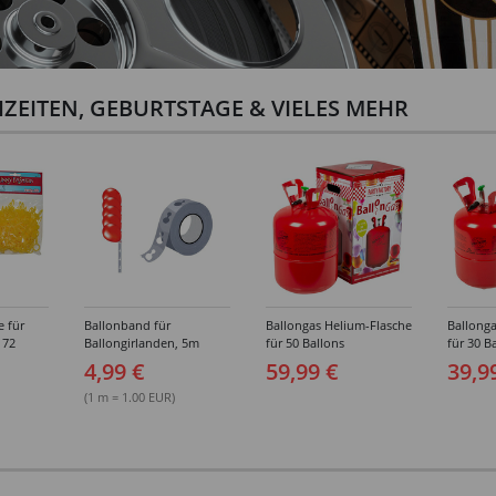
ZEITEN, GEBURTSTAGE & VIELES MEHR
e für
Ballonband für
Ballongas Helium-Flasche
Ballonga
 72
Ballongirlanden, 5m
für 50 Ballons
für 30 B
Deko-Band aus PVC
4,99 €
59,99 €
39,9
(1 m = 1.00 EUR)