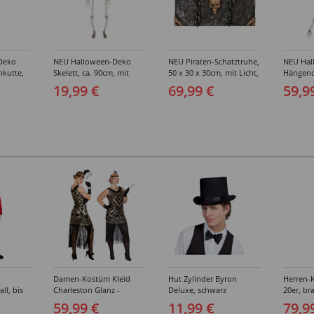
Deko
NEU Halloween-Deko
NEU Piraten-Schatztruhe,
NEU Hal
nkutte,
Skelett, ca. 90cm, mit
50 x 30 x 30cm, mit Licht,
Hängende
beweglichen Gliedern
Sound und Bewegung
140cm, m
19,99 €
69,99 €
59,9
gen
Strick
Damen-Kostüm Kleid
Hut Zylinder Byron
Herren-
ll, bis
Charleston Glanz -
Deluxe, schwarz
20er, br
Verschiedene Größen (S-
Verschi
59,99 €
11,99 €
79,9
XXL)
(46-64)