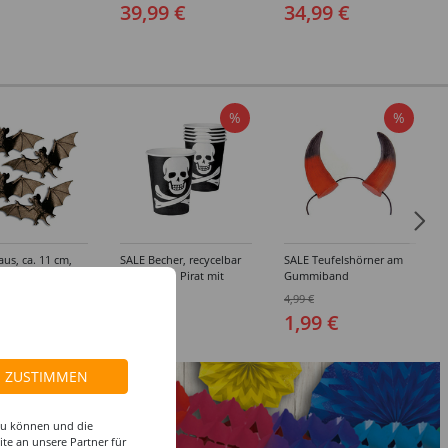
39,99 €
34,99 €
%
%
us, ca. 11 cm,
SALE Becher, recycelbar
SALE Teufelshörner am
aus Pappe, Pirat mit
Gummiband
Totenkopf, schwarz, 250
 €
0,99 €
4,99 €
ml, 6Stk
1,99 €
ZUSTIMMEN
 zu können und die
te an unsere Partner für