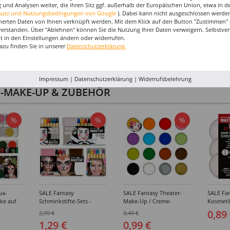
 und Analysen weiter, die ihren Sitz ggf. außerhalb der Europäischen Union, etwa in 
hutz und Nutzungsbedingungen von Google
). Dabei kann nicht ausgeschlossen werden
herten Daten von Ihnen verknüpft werden. Mit dem Klick auf den Button "Zustimmen" er
verstanden. Über "Ablehnen" können Sie die Nutzung Ihrer Daten verweigern. Selbstver
eit in den Einstellungen ändern oder widerrufen.
azu finden Sie in unserer
Datenschutzerklärung.
Impressum
|
Datenschutzerklärung
|
Widerrufsbelehrung
I-MAKE-UP & ZUBEHÖR
%
%
%
ua-
SALE Fantasy
SALE Fantasy Theater-
SALE Fan
ke auf
Schminkstifte-Sets -
Make-Up / Creme-
Kosmeti
kästen /
Verschiedene
Schminke auf Fettbasis,
Verschie
0,89
2,99 €
3,49 €
hiedene
Ausführungen
25g - Verschiedene
1,29 €
0,99 €
Karnevalsfarben