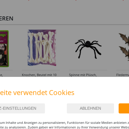
IEREN
e,
Knochen, Beutel mit 10
Spinne mit Plüsch,
Flederma
Stück
schwarz, Ø 70 cm
schwarz
4,99 €
6,99 €
3,99
eite verwendet Cookies
um Inhalte und Anzeigen zu personalisieren, Funktionen für soziale Medien anbieten
site zu analysieren. Zudem geben wir Informationen zu Ihrer Verwendung unserer Websi