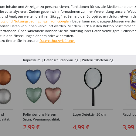
um Inhalte und Anzeigen zu personalisieren, Funktionen für soziale Medien anbieten
site zu analysieren. Zudem geben wir Informationen zu Ihrer Verwendung unserer Websi
 und Analysen weiter, die ihren Sitz ggf. außerhalb der Europäischen Union, etwa in 
ns
SALE Luftballon
Luftballons Herzen, weiß,
SALE Lu
hutz und Nutzungsbedingungen von Google
). Dabei kann nicht ausgeschlossen werden
n,
Riesenherz, 50cm
30cm, 5 Stück
Lovely F
herten Daten von Ihnen verknüpft werden. Mit dem Klick auf den Button "Zustimmen" er
,
Durchmesser
60 cm
verstanden. Über "Ablehnen" können Sie die Nutzung Ihrer Daten verweigern. Selbstver
2,99 €
4,99 €
11,99 €
kt,
eit in den Einstellungen ändern oder widerrufen.
2,49 €
5,99
-
azu finden Sie in unserer
Datenschutzerklärung.
rben
EN, KAUFTEN AUCH
Impressum
|
Datenschutzerklärung
|
Widerrufsbelehrung
und
Folienballons Herzen
Lupe Detektiv, 20 cm
Rauchbo
alität,
Satin, Premiumqualität,
kt,
beidseitig bedruckt,
2,99 €
4,99 €
3,99
-
Größe: ca. 43 cm -
rben
Verschiedene Farben