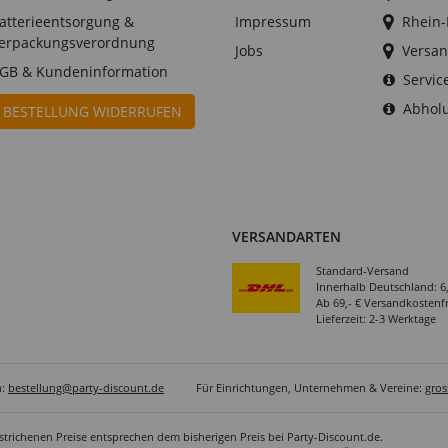
atterieentsorgung &
Impressum
Rhein
erpackungsverordnung
Jobs
Versan
GB & Kundeninformation
Servic
Abholu
BESTELLUNG WIDERRUFEN
VERSANDARTEN
Standard-Versand
Innerhalb Deutschland: 6
Ab 69,- € Versandkostenfr
Lieferzeit: 2-3 Werktage
n:
bestellung@party-discount.de
Für Einrichtungen, Unternehmen & Vereine:
gro
estrichenen Preise entsprechen dem bisherigen Preis bei Party-Discount.de.