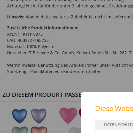
Achtung! Nicht für Kinder unter 3 Jahren geeignet. Erstickungs
Hinweis:
Abgebildetes weiteres Zubehör ist nicht im Lieferumf
Zusätzliche Produktinformationen:
Art.Nr.: KTH18875
EAN: 4002727188753
Material: 100% Polyester
Hersteller: TIB Heyne & Co. GmbH, Konsul-Smidt-Str. 8b, 2821
Warnhinweise: Benutzung des Artikels immer unter Aufsicht vo
Spielzeug - Plastiktüten von Kindern fernhalten.
ZU DIESEM PRODUKT PASSEN AUCH PERFEKT D
Diese Webs
NEU