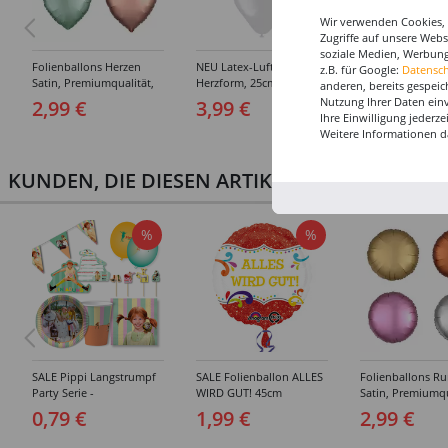
Wir verwenden Cookies, 
Zugriffe auf unsere Web
soziale Medien, Werbung
Folienballons Herzen
NEU Latex-Luftballons in
SALE Folienballo
z.B. für Google:
Datensc
Satin, Premiumqualität,
Herzform, 25cm
Herzen Unifarbe
anderen, bereits gespeic
beidseitig bedruckt,
Durchmesser, 8 Stück,
Premiumqualität
Nutzung Ihrer Daten ein
2,99 €
3,99 €
1,99 €
Größe: ca. 43 cm -
verschiedene Farben
beidseitig bedruc
Ihre Einwilligung jederz
Verschiedene Farben
Größe: ca. 45 cm 
Weitere Informationen d
Verschiedene Fa
KUNDEN, DIE DIESEN ARTIKEL GEKAUFT HAB
%
%
SALE Pippi Langstrumpf
SALE Folienballon ALLES
Folienballons R
Party Serie -
WIRD GUT! 45cm
Satin, Premiumqu
Verschiedene
beidseitig bedruc
0,79 €
1,99 €
2,99 €
Geburtstagsartikel
Größe: ca. 43 cm 
Verschiedene Fa