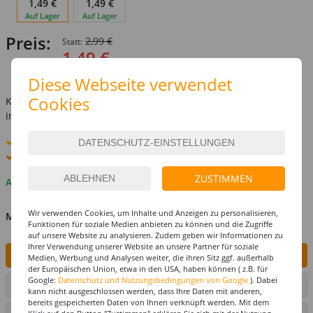
1,49 €
1,49 €
Auf Lager
Auf Lager
Preis:
2,99 €
Statt:
1,49 €
inkl. MwSt.
zzgl. Versandkosten
Diese Webseite verwendet
Cookies
Kostenlose Lieferung ab
69,-€
innerhalb Deutschlands -
Details
Standard-Lieferung
12. - 13. August
Premium
-Lieferung verfügbar
ZUSTIMMEN
Auf Lager
Wir verwenden Cookies, um Inhalte und Anzeigen zu personalisieren,
MENGE
Funktionen für soziale Medien anbieten zu können und die Zugriffe
auf unsere Website zu analysieren. Zudem geben wir Informationen zu
Ihrer Verwendung unserer Website an unsere Partner für soziale
IN DEN WARENKORB
Medien, Werbung und Analysen weiter, die ihren Sitz ggf. außerhalb
der Europäischen Union, etwa in den USA, haben können ( z.B. für
Google:
Datenschutz und Nutzungsbedingungen von Google
). Dabei
ARTIKEL AUF WUNSCHLISTE SETZEN
kann nicht ausgeschlossen werden, dass Ihre Daten mit anderen,
bereits gespeicherten Daten von Ihnen verknüpft werden. Mit dem