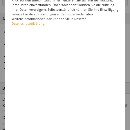
Klick auf den Button "Zustimmen" erklären Sie sich mit der Nutzung
SEITE DRUCKEN
Ihrer Daten einverstanden. Über "Ablehnen" können Sie die Nutzung
Ihrer Daten verweigern. Selbstverständlich können Sie Ihre Einwilligung
jederzeit in den Einstellungen ändern oder widerrufen.
ARTIKEL MERKMALE & DETAILS
Weitere Informationen dazu finden Sie in unserer
Datenschutzerklärung.
Alles für Ihre Fest- & Partydekoration aus dem Hause Party-
Discount
Erstklassige Qualität zu einem fairen Preis-
Leistungsverhältnis
Alle Artikel sind perfekt farblich aufeinander abgestimmt
Zu vielen Artikeln sind auch günstige Spar-Packs erhältlich!
Sie benötigen große Mengen eines Artikels? Wir freuen uns
auf Ihre Anfrage!
BESCHREIBUNG
Die Pompoms sind ideal für die stilvolle und festliche
Raumdekoration im Innenbereich oder auch für das Schmücken
Ihres Gartens oder Balkons im Außenbereich.
Die Pompoms sind für viele Anlässe verwendbar und schaffen
eine einladende Atmosphäre; z.B. bei Geburtstagsfeiern,
Hochzeit, Baby Shower oder sonstigen Mottopartys. Auch bei