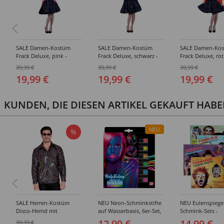
SALE Damen-Kostüm
SALE Damen-Kostüm
SALE Damen-Ko
Frack Deluxe, pink -
Frack Deluxe, schwarz -
Frack Deluxe, rot
verschiedene Größen (XS-
Verschiedene Größen
Verschiedene Gr
39,99 €
39,99 €
39,99 €
XXXL)
(XS-XXXL)
(XS-XXXL)
19,99 €
19,99 €
19,99 €
KUNDEN, DIE DIESEN ARTIKEL GEKAUFT HAB
NEU
%
SALE Herren-Kostüm
NEU Neon-Schminkstifte
NEU Eulenspiege
Disco-Hemd mit
auf Wasserbasis, 6er-Set,
Schmink-Sets -
Pailletten, bunt -
leuchtet unter UV-Licht
Verschiedene
12,99 €
14,99 €
39,99 €