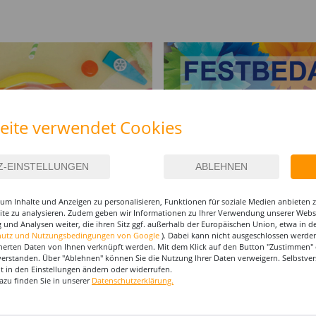
eite verwendet Cookies
um Inhalte und Anzeigen zu personalisieren, Funktionen für soziale Medien anbieten
site zu analysieren. Zudem geben wir Informationen zu Ihrer Verwendung unserer Websi
 und Analysen weiter, die ihren Sitz ggf. außerhalb der Europäischen Union, etwa in 
I-MAKE-UP & ZUBEHÖR
hutz und Nutzungsbedingungen von Google
). Dabei kann nicht ausgeschlossen werden
herten Daten von Ihnen verknüpft werden. Mit dem Klick auf den Button "Zustimmen" er
verstanden. Über "Ablehnen" können Sie die Nutzung Ihrer Daten verweigern. Selbstver
%
%
%
eit in den Einstellungen ändern oder widerrufen.
azu finden Sie in unserer
Datenschutzerklärung.