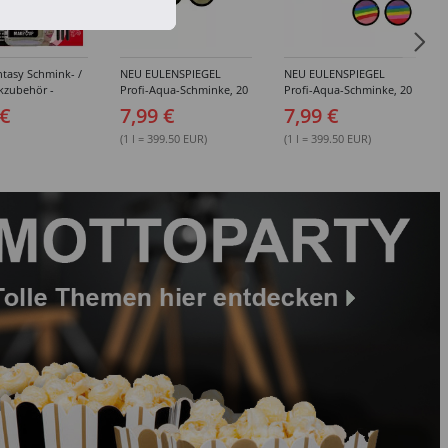
tasy Schmink- /
NEU EULENSPIEGEL
NEU EULENSPIEGEL
kzubehör -
Profi-Aqua-Schminke, 20
Profi-Aqua-Schminke, 20
dene Artikel
ml, Weiß- / Schwarz- &
ml, Rot-Töne -
 €
7,99 €
7,99 €
Grau-Töne -
Verschiedene Farben
Verschiedene Farben
(1 l = 399.50 EUR)
(1 l = 399.50 EUR)