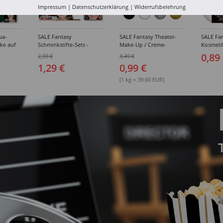
Impressum
|
Datenschutzerklärung
|
Widerrufsbelehrung
ua-
SALE Fantasy
SALE Fantasy Theater-
SALE Fan
ke auf
Schminkstifte-Sets -
Make-Up / Creme-
Kosmeti
kästen /
Verschiedene
Schminke auf Fettbasis,
Verschie
0,89
2,99 €
3,49 €
hiedene
Ausführungen
25g - Verschiedene
1,29 €
0,99 €
Karnevalsfarben
(1 kg = 39.60 EUR)