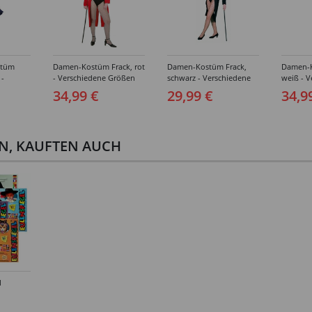
stüm
Damen-Kostüm Frack, rot
Damen-Kostüm Frack,
Damen-K
 -
- Verschiedene Größen
schwarz - Verschiedene
weiß - V
ößen
(34-48)
Größen (34-48)
Größem 
34,99 €
29,99 €
34,9
EN, KAUFTEN AUCH
l