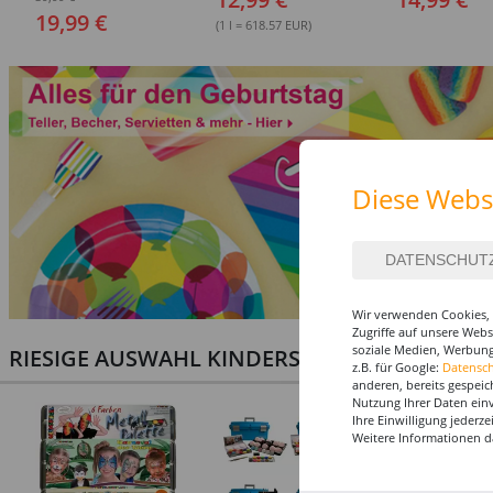
verschiedene Größen (S-
Ausführungen
19,99 €
XXL)
(1 l = 618.57 EUR)
Diese Webs
Wir verwenden Cookies, 
Zugriffe auf unsere Web
soziale Medien, Werbung
RIESIGE AUSWAHL KINDERSCHMINKEN, PROF
z.B. für Google:
Datensc
anderen, bereits gespeic
Nutzung Ihrer Daten ein
Ihre Einwilligung jederz
Weitere Informationen d