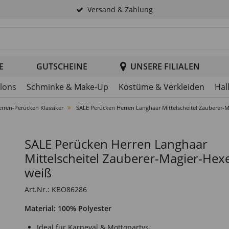
Versand & Zahlung
tsuche im Header
E
GUTSCHEINE
UNSERE FILIALEN
llons
Schminke & Make-Up
Kostüme & Verkleiden
Hal
rren-Perücken Klassiker
SALE Perücken Herren Langhaar Mittelscheitel Zauberer-M
SALE Perücken Herren Langhaar
Mittelscheitel Zauberer-Magier-Hexe
weiß
Art.Nr.: KBO86286
Material: 100% Polyester
Ideal für Karneval & Mottopartys