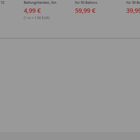
 72
Ballongirlanden, 5m
für 50 Ballons
für 30 B
Deko-Band aus PVC
4,99 €
59,99 €
39,9
(1 m = 1.00 EUR)