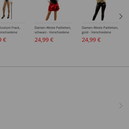
ostüm Frack,
Damen-Weste Pailletten,
Damen-Weste Pailletten,
erschiedene
schwarz - Verschiedene
gold - Verschiedene
(34-48)
Größen (34-52)
Größen (34-52)
9 €
24,99 €
24,99 €