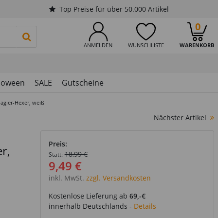
Top Preise für über 50.000 Artikel
0
PRODUKTSUCHE STARTEN
ANMELDEN
WUNSCHLISTE
WARENKORB
loween
SALE
Gutscheine
agier-Hexer, weiß
Nächster Artikel
Preis:
r,
18,99 €
Statt:
9,49 €
inkl. MwSt.
zzgl. Versandkosten
Kostenlose Lieferung ab
69,-€
innerhalb Deutschlands -
Details