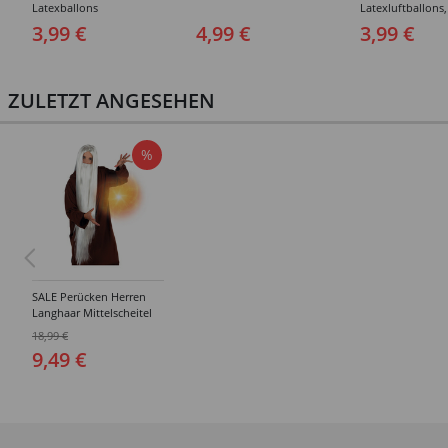
Latexballons
Latexluftballons,
Stück
3,99 €
4,99 €
3,99 €
ZULETZT ANGESEHEN
%
SALE Perücken Herren
Langhaar Mittelscheitel
Zauberer-Magier-Hexer,
18,99 €
weiß
9,49 €