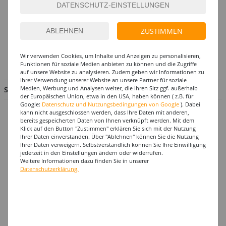
So erreichen Sie das PARTY-DISCOUNT-Team
Hotline:
ZUSTIMMEN
Mo. - Fr. von 8.00 - 17.00 Uhr
02056 - 584440
Wir verwenden Cookies, um Inhalte und Anzeigen zu personalisieren,
Funktionen für soziale Medien anbieten zu können und die Zugriffe
info@party-discount.de
auf unsere Website zu analysieren. Zudem geben wir Informationen zu
Ihrer Verwendung unserer Website an unsere Partner für soziale
Medien, Werbung und Analysen weiter, die ihren Sitz ggf. außerhalb
SERVICE & INFORMATION
der Europäischen Union, etwa in den USA, haben können ( z.B. für
Google:
Datenschutz und Nutzungsbedingungen von Google
). Dabei
Hilfe & Fragen
kann nicht ausgeschlossen werden, dass Ihre Daten mit anderen,
bereits gespeicherten Daten von Ihnen verknüpft werden. Mit dem
Großabnehmer
Klick auf den Button "Zustimmen" erklären Sie sich mit der Nutzung
Ihrer Daten einverstanden. Über "Ablehnen" können Sie die Nutzung
Gutscheine
Ihrer Daten verweigern. Selbstverständlich können Sie Ihre Einwilligung
jederzeit in den Einstellungen ändern oder widerrufen.
Datenschutz
Weitere Informationen dazu finden Sie in unserer
Widerrufsformular
Datenschutzerklärung.
Widerruf
Barrierefreiheit
Cookie-Einstellungen