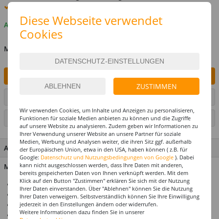
Premium
-Lieferung verfügbar
Diese Webseite verwendet
Auf Lager
Cookies
MENGE
IN DEN WARENKORB
ZUSTIMMEN
ARTIKEL AUF WUNSCHLISTE SETZEN
Wir verwenden Cookies, um Inhalte und Anzeigen zu personalisieren,
SEITE DRUCKEN
Funktionen für soziale Medien anbieten zu können und die Zugriffe
auf unsere Website zu analysieren. Zudem geben wir Informationen zu
Ihrer Verwendung unserer Website an unsere Partner für soziale
Medien, Werbung und Analysen weiter, die ihren Sitz ggf. außerhalb
ARTIKEL MERKMALE & DETAILS
der Europäischen Union, etwa in den USA, haben können ( z.B. für
Google:
Datenschutz und Nutzungsbedingungen von Google
). Dabei
kann nicht ausgeschlossen werden, dass Ihre Daten mit anderen,
Material: 95% Polypropylen, 5% Polyester
bereits gespeicherten Daten von Ihnen verknüpft werden. Mit dem
Klick auf den Button "Zustimmen" erklären Sie sich mit der Nutzung
Ideal für Karneval & Mottopartys
Ihrer Daten einverstanden. Über "Ablehnen" können Sie die Nutzung
Perücke für Erwachsene
Ihrer Daten verweigern. Selbstverständlich können Sie Ihre Einwilligung
Einheitsgröße
jederzeit in den Einstellungen ändern oder widerrufen.
Weitere Informationen dazu finden Sie in unserer
Top-Preis-Leistungsverhältnis