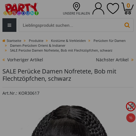
0
UNSERE FILIALEN
Eingabefeld für die Produktsuche im Header
PR
Startseite
Produkte
Kostüme & Verkleiden
Perücken für Damen
Damen-Perücken Orient & Indianer
SALE Perücke Damen Nofretete, Bob mit Flechtzöpfchen, schwarz
Vorheriger Artikel
Nächster Artikel
SALE Perücke Damen Nofretete, Bob mit
Flechtzöpfchen, schwarz
Art.Nr.: KOR30617
%