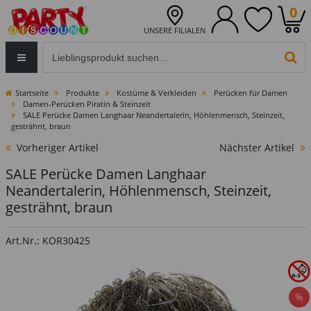
0
UNSERE FILIALEN
Eingabefeld für die Produktsuche im Header
PR
Startseite
Produkte
Kostüme & Verkleiden
Perücken für Damen
Damen-Perücken Piratin & Steinzeit
SALE Perücke Damen Langhaar Neandertalerin, Höhlenmensch, Steinzeit,
gesträhnt, braun
Vorheriger Artikel
Nächster Artikel
SALE Perücke Damen Langhaar
Neandertalerin, Höhlenmensch, Steinzeit,
gesträhnt, braun
Art.Nr.: KOR30425
%