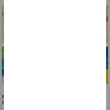
Perücke und Bart,
gesträhnt, braun
RIESIGE AUSWAHL KINDERSCHMINKEN,
PROFI-MAKE-UP & ZUBEHÖR