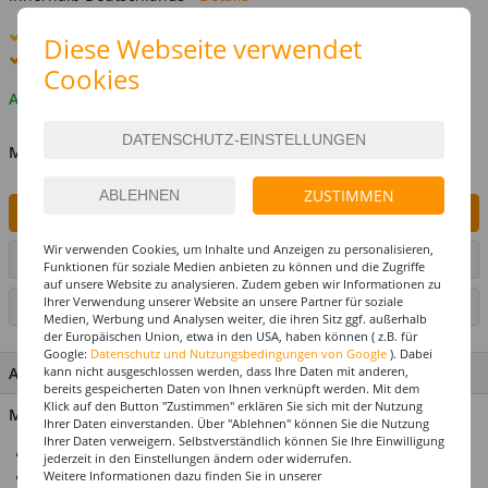
Standard-Lieferung
10. - 11. August
Diese Webseite verwendet
Premium
-Lieferung verfügbar
Cookies
Auf Lager
MENGE
ZUSTIMMEN
IN DEN WARENKORB
Wir verwenden Cookies, um Inhalte und Anzeigen zu personalisieren,
ARTIKEL AUF WUNSCHLISTE SETZEN
Funktionen für soziale Medien anbieten zu können und die Zugriffe
auf unsere Website zu analysieren. Zudem geben wir Informationen zu
Ihrer Verwendung unserer Website an unsere Partner für soziale
SEITE DRUCKEN
Medien, Werbung und Analysen weiter, die ihren Sitz ggf. außerhalb
der Europäischen Union, etwa in den USA, haben können ( z.B. für
Google:
Datenschutz und Nutzungsbedingungen von Google
). Dabei
kann nicht ausgeschlossen werden, dass Ihre Daten mit anderen,
ARTIKEL MERKMALE & DETAILS
bereits gespeicherten Daten von Ihnen verknüpft werden. Mit dem
Klick auf den Button "Zustimmen" erklären Sie sich mit der Nutzung
Material: 91% Polypropylen, 9% Polyester
Ihrer Daten einverstanden. Über "Ablehnen" können Sie die Nutzung
Ihrer Daten verweigern. Selbstverständlich können Sie Ihre Einwilligung
Ideal für Karneval & Mottopartys
jederzeit in den Einstellungen ändern oder widerrufen.
Weitere Informationen dazu finden Sie in unserer
Perücke für Erwachsene