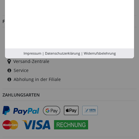
Jobs
FILIALEN
Düsseldorf
Köln
Rhein-Ruhr
Impressum
|
Datenschutzerklärung
|
Widerrufsbelehrung
Versand-Zentrale
Service
Abholung in der Filiale
ZAHLUNGSARTEN