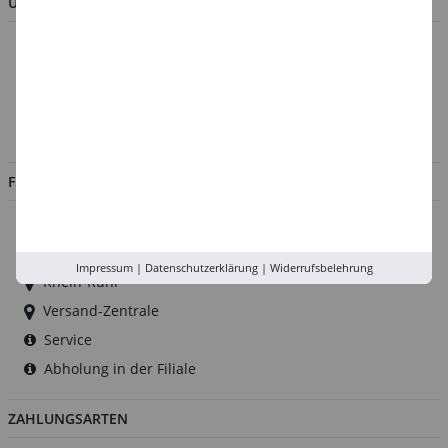
UNTERNEHMEN
Über uns
Kontakt
Impressum
Jobs
FILIALEN
Düsseldorf
Köln
Impressum
|
Datenschutzerklärung
|
Widerrufsbelehrung
Rhein-Ruhr
Versand-Zentrale
Service
Abholung in der Filiale
ZAHLUNGSARTEN