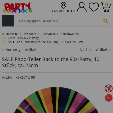
0
UNSERE FILIALEN
Eingabefeld für die Produktsuche im Header
PR
Startseite
Produkte
Partydeko & Themenwelten
Disco-Party & VIP-Party
SALE Papp-Teller Back to the 80s-Party, 10 Stück, ca. 23cm
Vorheriger Artikel
Nächster Artikel
SALE Papp-Teller Back to the 80s-Party, 10
Stück, ca. 23cm
Art.Nr.: KSX6712-99
%