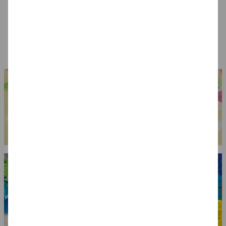
Brille Rock 'n Roll
Brille Polizei,
Hut Al Capone,
Star, gold
verspiegelt
schwarz,
Einheitsgröße
4,99 €
4,99 €
6,99 €