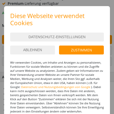
Premium
-Lieferung verfügbar
Auf Lager
Diese Webseite verwendet
Cookies
MENGE
IN DEN WARENKORB
ZUSTIMMEN
ARTIKEL AUF WUNSCHLISTE SETZEN
SEITE DRUCKEN
Wir verwenden Cookies, um Inhalte und Anzeigen zu personalisieren,
Funktionen für soziale Medien anbieten zu können und die Zugriffe
auf unsere Website zu analysieren. Zudem geben wir Informationen zu
Ihrer Verwendung unserer Website an unsere Partner für soziale
ARTIKEL MERKMALE & DETAILS
Medien, Werbung und Analysen weiter, die ihren Sitz ggf. außerhalb
der Europäischen Union, etwa in den USA, haben können ( z.B. für
Google:
Datenschutz und Nutzungsbedingungen von Google
). Dabei
Für die perfekte Motto- & Themenparty
kann nicht ausgeschlossen werden, dass Ihre Daten mit anderen,
Alle Artikel abgestimmt im Design
bereits gespeicherten Daten von Ihnen verknüpft werden. Mit dem
Premium-Qualität
Klick auf den Button "Zustimmen" erklären Sie sich mit der Nutzung
Ihrer Daten einverstanden. Über "Ablehnen" können Sie die Nutzung
Top-Preis-Leistungsverhältnis
Ihrer Daten verweigern. Selbstverständlich können Sie Ihre Einwilligung
Prämiertes US-Design
jederzeit in den Einstellungen ändern oder widerrufen.