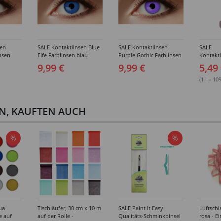
sen
SALE Kontaktlinsen Blue
SALE Kontaktlinsen
SALE
nsen
Elfe Farblinsen blau
Purple Gothic Farblinsen
Kontaktl
gen
lila
Kombilö
9,99 €
9,99 €
5,49
(1 l = 10
EN, KAUFTEN AUCH
%
%
ua-
Tischläufer, 30 cm x 10 m
SALE Paint It Easy
Luftschl
e auf
auf der Rolle -
Qualitäts-Schminkpinsel
rosa - E