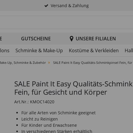
Versand & Zahlung
tsuche im Header
E
GUTSCHEINE
UNSERE FILIALEN
llons
Schminke & Make-Up
Kostüme & Verkleiden
Hal
ake-Up, Schminke & Zubehör
SALE Paint It Easy Qualitäts-Schminkpinsel Fein, fü
SALE Paint It Easy Qualitäts-Schmink
Fein, für Gesicht und Körper
Art.Nr.: KMOC14020
Für alle Arten von Schminke geeignet
Leicht zu Reinigen
Für Kinder und Erwachsene
In verschiedenen Stärken erhältlich