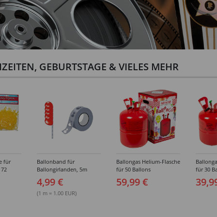
ZEITEN, GEBURTSTAGE & VIELES MEHR
e für
Ballonband für
Ballongas Helium-Flasche
Ballonga
 72
Ballongirlanden, 5m
für 50 Ballons
für 30 B
Deko-Band aus PVC
4,99 €
59,99 €
39,9
(1 m = 1.00 EUR)