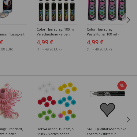
Color-Haarspray, 100 ml -
Color-Haarspray
insenflüssigkeit
Verschiedene Farben
Pastelltöne, 100 ml -
sung 50ml
Verschiedene Farben
 €
4,99 €
4,99 €
9.80 EUR)
(1 l = 49.90 EUR)
(1 l = 49.90 EUR)
%
ange Standard,
Deko-Fächer, 15.2 cm, 5
SALE Qualitäts-Schminke
inzeln oder
Stück - Verschiedene
/ Schminkstifte für