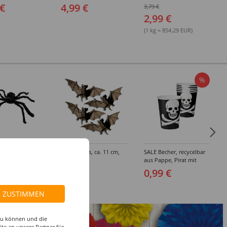
ks
Farben
Gesicht und Körper,
 €
4,99 €
3,79 €
Grau, 3,5g, für Kinder
2,99 €
und Erwachsene
(1 kg = 854.29 EUR)
%
it Plüsch,
Fledermaus, ca. 11 cm,
SALE Becher, recycelbar
, Ø 70 cm
schwarz
aus Pappe, Pirat mit
Totenkopf, schwarz, 250
 €
3,99 €
0,99 €
ml, 6Stk
ZUSTIMMEN
 zu können und die
te an unsere Partner für