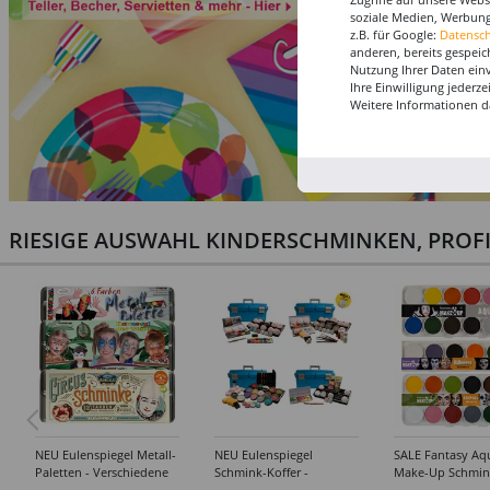
soziale Medien, Werbung
z.B. für Google:
Datensc
anderen, bereits gespeic
Nutzung Ihrer Daten ein
Ihre Einwilligung jederz
Weitere Informationen d
RIESIGE AUSWAHL KINDERSCHMINKEN, PROF
NEU Eulenspiegel Metall-
NEU Eulenspiegel
SALE Fantasy Aq
Paletten - Verschiedene
Schmink-Koffer -
Make-Up Schmin
Sets
Verschiedene
Wasserbasis, Mal