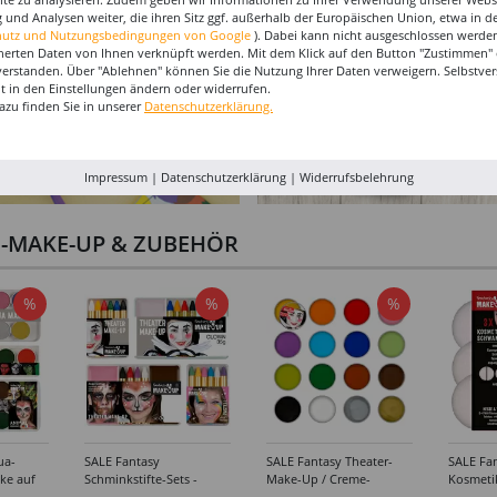
 und Analysen weiter, die ihren Sitz ggf. außerhalb der Europäischen Union, etwa in 
hutz und Nutzungsbedingungen von Google
). Dabei kann nicht ausgeschlossen werden
herten Daten von Ihnen verknüpft werden. Mit dem Klick auf den Button "Zustimmen" er
verstanden. Über "Ablehnen" können Sie die Nutzung Ihrer Daten verweigern. Selbstver
eit in den Einstellungen ändern oder widerrufen.
azu finden Sie in unserer
Datenschutzerklärung.
Impressum
|
Datenschutzerklärung
|
Widerrufsbelehrung
I-MAKE-UP & ZUBEHÖR
%
%
%
ua-
SALE Fantasy
SALE Fantasy Theater-
SALE Fan
ke auf
Schminkstifte-Sets -
Make-Up / Creme-
Kosmeti
kästen /
Verschiedene
Schminke auf Fettbasis,
Verschie