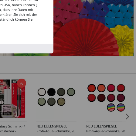
den USA, haben können (
, dass Ihre Daten mit
klären Sie sich mit der
ständlich können Sie
%
tasy Schmink- /
NEU EULENSPIEGEL
NEU EULENSPIEGEL
kzubehör -
Profi-Aqua-Schminke, 20
Profi-Aqua-Schminke, 20
dene Artikel
ml, Weiß- / Schwarz- &
ml, Rot-Töne -