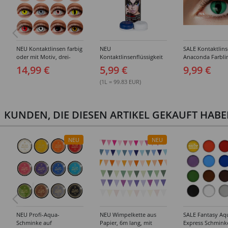
NEU Kontaktlinsen farbig
NEU
SALE Kontaktlin
oder mit Motiv, drei-
Kontaktlinsenflüssigkeit
Anaconda Farbli
Monats-Linsen, zwei
Kombilösung 60ml inkl.
grüne Katzenau
14,99 €
5,99 €
9,99 €
Stück - verschiedene
Döschen
Varianten
(1L = 99.83 EUR)
KUNDEN, DIE DIESEN ARTIKEL GEKAUFT HAB
NEU
NEU
NEU Profi-Aqua-
NEU Wimpelkette aus
SALE Fantasy Aq
Schminke auf
Papier, 6m lang, mit
Express Schmink