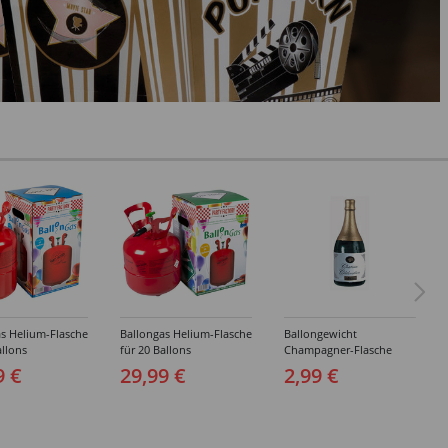
s Helium-Flasche
Ballongas Helium-Flasche
Ballongewicht
allons
für 20 Ballons
Champagner-Flasche
9 €
29,99 €
2,99 €