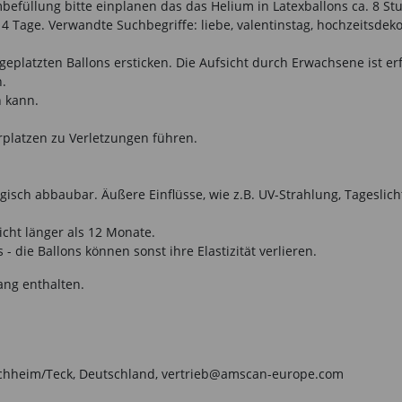
mbefüllung bitte einplanen das das Helium in Latexballons ca. 8 St
4 Tage. Verwandte Suchbegriffe: liebe, valentinstag, hochzeitsdeko
eplatzten Ballons ersticken. Die Aufsicht durch Erwachsene ist er
n.
n kann.
rplatzen zu Verletzungen führen.
isch abbaubar. Äußere Einflüsse, wie z.B. UV-Strahlung, Tageslich
icht länger als 12 Monate.
- die Ballons können sonst ihre Elastizität verlieren.
ang enthalten.
irchheim/Teck, Deutschland, vertrieb@amscan-europe.com