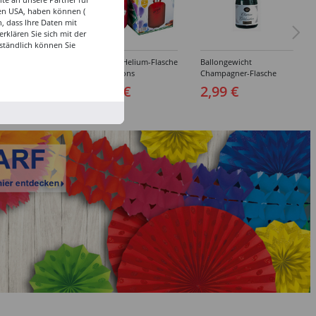
den USA, haben können (
, dass Ihre Daten mit
klären Sie sich mit der
ständlich können Sie
s Helium-Flasche
Ballongas Helium-Flasche
Ballongewicht
allons
für 20 Ballons
Champagner-Flasche
9 €
29,99 €
2,99 €