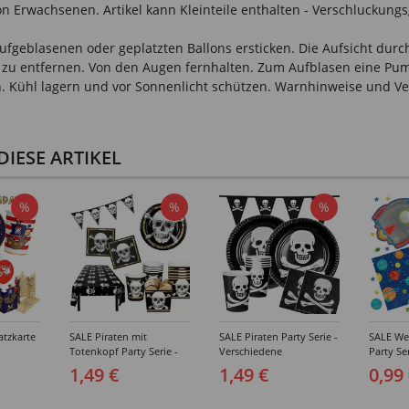
n Erwachsenen. Artikel kann Kleinteile enthalten - Verschluckungs
fgeblasenen oder geplatzten Ballons ersticken. Die Aufsicht durch
ch zu entfernen. Von den Augen fernhalten. Zum Aufblasen eine P
ann. Kühl lagern und vor Sonnenlicht schützen. Warnhinweise und
IESE ARTIKEL
%
%
%
atzkarte
SALE Piraten mit
SALE Piraten Party Serie -
SALE Wel
Totenkopf Party Serie -
Verschiedene
Party Ser
Verschiedene
Geburtstagsartikel
Verschi
1,49 €
1,49 €
0,99
el
Geburtstagsartikel
Geburtst