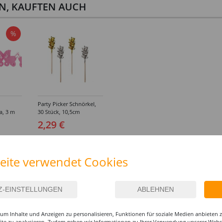
EN, KAUFTEN AUCH
%
Party Picker Schnörkel,
a, 3 m
30 Stück, 10,5cm
2,29 €
eite verwendet Cookies
IEREN
um Inhalte und Anzeigen zu personalisieren, Funktionen für soziale Medien anbieten
site zu analysieren. Zudem geben wir Informationen zu Ihrer Verwendung unserer Websi