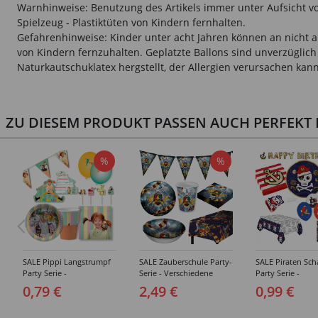
Warnhinweise: Benutzung des Artikels immer unter Aufsicht vo
Spielzeug - Plastiktüten von Kindern fernhalten.
Gefahrenhinweise: Kinder unter acht Jahren können an nicht au
von Kindern fernzuhalten. Geplatzte Ballons sind unverzügli
Naturkautschuklatex hergstellt, der Allergien verursachen k
ZU DIESEM PRODUKT PASSEN AUCH PERFEKT D
%
%
SALE Pippi Langstrumpf
SALE Zauberschule Party-
SALE Piraten Sch
Party Serie -
Serie - Verschiedene
Party Serie -
Verschiedene
Zauberer-Party-Artikel
Verschiedene
0,79 €
2,49 €
0,99 €
Geburtstagsartikel
Geburtstagsartik