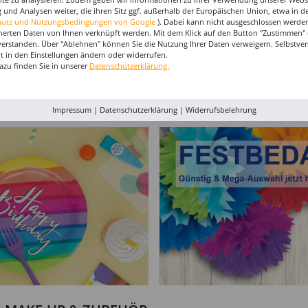
 und Analysen weiter, die ihren Sitz ggf. außerhalb der Europäischen Union, etwa in 
hutz und Nutzungsbedingungen von Google
). Dabei kann nicht ausgeschlossen werden
herten Daten von Ihnen verknüpft werden. Mit dem Klick auf den Button "Zustimmen" er
verstanden. Über "Ablehnen" können Sie die Nutzung Ihrer Daten verweigern. Selbstver
eit in den Einstellungen ändern oder widerrufen.
e für
Ballonband für
Ballongas Helium-Flasche
Ballonga
azu finden Sie in unserer
Datenschutzerklärung.
 72
Ballongirlanden, 5m
für 50 Ballons
für 30 B
Deko-Band aus PVC
4,99 €
59,99 €
39,9
(1 m = 1.00 EUR)
Impressum
|
Datenschutzerklärung
|
Widerrufsbelehrung