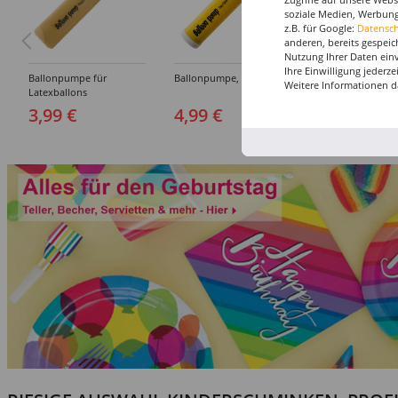
soziale Medien, Werbung
z.B. für Google:
Datensc
anderen, bereits gespeic
Nutzung Ihrer Daten ein
Ihre Einwilligung jederz
Ballonpumpe für
Ballonpumpe, 29 cm
Ballonverschlüss
Weitere Informationen d
Latexballons
Latexluftballons,
Stück
3,99 €
4,99 €
3,99 €