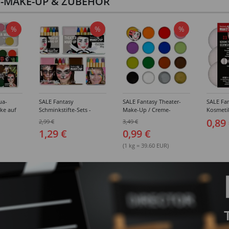
I-MAKE-UP & ZUBEHÖR
%
%
%
ua-
SALE Fantasy
SALE Fantasy Theater-
SALE Fan
ke auf
Schminkstifte-Sets -
Make-Up / Creme-
Kosmeti
kästen /
Verschiedene
Schminke auf Fettbasis,
Verschie
0,89
2,99 €
3,49 €
hiedene
Ausführungen
25g - Verschiedene
1,29 €
0,99 €
Karnevalsfarben
(1 kg = 39.60 EUR)