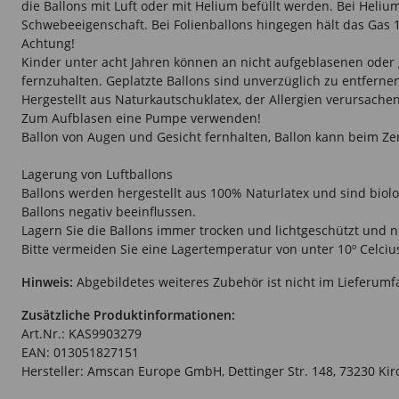
die Ballons mit Luft oder mit Helium befüllt werden. Bei Heliu
Schwebeeigenschaft. Bei Folienballons hingegen hält das Gas 1
Achtung!
Kinder unter acht Jahren können an nicht aufgeblasenen oder g
fernzuhalten. Geplatzte Ballons sind unverzüglich zu entferne
Hergestellt aus Naturkautschuklatex, der Allergien verursache
Zum Aufblasen eine Pumpe verwenden!
Ballon von Augen und Gesicht fernhalten, Ballon kann beim Ze
Lagerung von Luftballons
Ballons werden hergestellt aus 100% Naturlatex und sind biolog
Ballons negativ beeinflussen.
Lagern Sie die Ballons immer trocken und lichtgeschützt und n
Bitte vermeiden Sie eine Lagertemperatur von unter 10º Celcius 
Hinweis:
Abgebildetes weiteres Zubehör ist nicht im Lieferumf
Zusätzliche Produktinformationen:
Art.Nr.: KAS9903279
EAN: 013051827151
Hersteller: Amscan Europe GmbH, Dettinger Str. 148, 73230 K