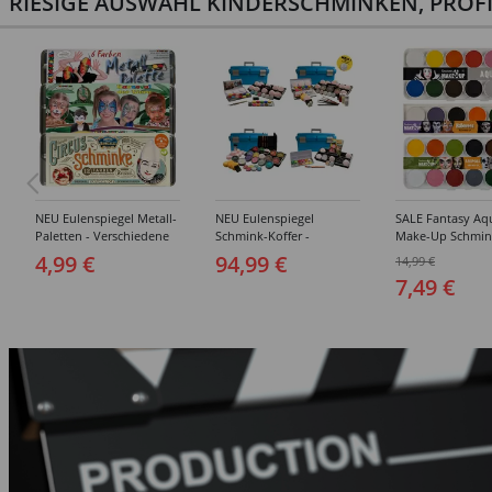
RIESIGE AUSWAHL KINDERSCHMINKEN, PROF
NEU Eulenspiegel Metall-
NEU Eulenspiegel
SALE Fantasy Aq
Paletten - Verschiedene
Schmink-Koffer -
Make-Up Schmin
Sets
Verschiedene
Wasserbasis, Mal
4,99 €
94,99 €
14,99 €
Ausführungen
Paletten - Versc
7,49 €
Ausführungen