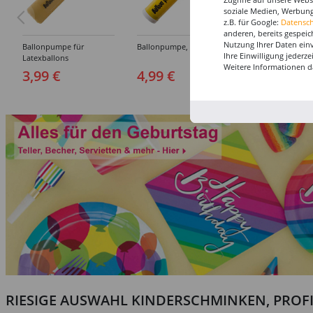
soziale Medien, Werbung
z.B. für Google:
Datensc
anderen, bereits gespeic
Nutzung Ihrer Daten ein
Ballonpumpe für
Ballonpumpe, 29 cm
Ballonverschlüss
Ihre Einwilligung jederz
Latexballons
Latexluftballons,
Weitere Informationen d
Stück
3,99 €
4,99 €
3,99 €
RIESIGE AUSWAHL KINDERSCHMINKEN, PROF