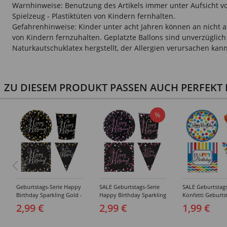
Warnhinweise: Benutzung des Artikels immer unter Aufsicht vo
Spielzeug - Plastiktüten von Kindern fernhalten.
Gefahrenhinweise: Kinder unter acht Jahren können an nicht au
von Kindern fernzuhalten. Geplatzte Ballons sind unverzügli
Naturkautschuklatex hergstellt, der Allergien verursachen k
ZU DIESEM PRODUKT PASSEN AUCH PERFEKT D
%
Geburtstags-Serie Happy
SALE Geburtstags-Serie
SALE Geburtstags
Birthday Sparkling Gold -
Happy Birthday Sparkling
Konfetti Geburts
Teller, Servietten, Becher
Pink - Teller, Servietten,
Happy Birthday - 
2,99 €
2,99 €
1,99 €
& Dekorationen
Becher & Dekorationen
Servietten, Bech
Deko