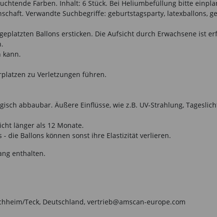
chtende Farben. Inhalt: 6 Stück. Bei Heliumbefüllung bitte einpla
schaft. Verwandte Suchbegriffe: geburtstagsparty, latexballons, g
eplatzten Ballons ersticken. Die Aufsicht durch Erwachsene ist er
n.
n kann.
rplatzen zu Verletzungen führen.
isch abbaubar. Äußere Einflüsse, wie z.B. UV-Strahlung, Tageslich
icht länger als 12 Monate.
- die Ballons können sonst ihre Elastizität verlieren.
ang enthalten.
irchheim/Teck, Deutschland, vertrieb@amscan-europe.com