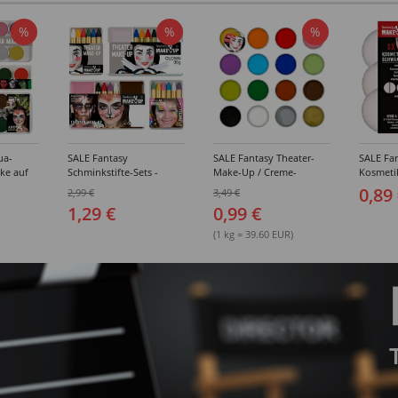
%
%
%
ua-
SALE Fantasy
SALE Fantasy Theater-
SALE Fan
ke auf
Schminkstifte-Sets -
Make-Up / Creme-
Kosmeti
kästen /
Verschiedene
Schminke auf Fettbasis,
Verschie
0,89
2,99 €
3,49 €
hiedene
Ausführungen
25g - Verschiedene
1,29 €
0,99 €
Karnevalsfarben
(1 kg = 39.60 EUR)