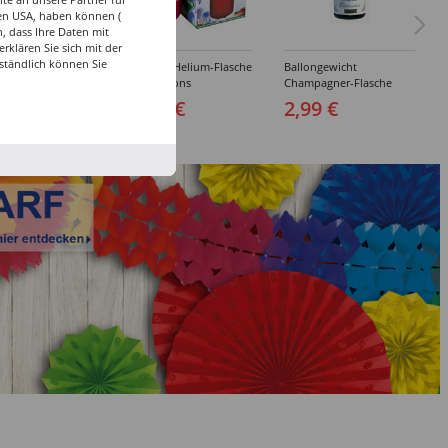
den USA, haben können (
, dass Ihre Daten mit
klären Sie sich mit der
ständlich können Sie
s Helium-Flasche
Ballongas Helium-Flasche
Ballongewicht
allons
für 20 Ballons
Champagner-Flasche
9 €
29,99 €
2,99 €