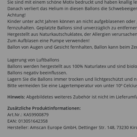
Sie sind mit einem schöne Motiv bedruckt und haben knallig leu
Danach verliert das Helium in diesen Ballons die Schwebeeigen
Achtung!
Kinder unter acht Jahren können an nicht aufgeblasenen oder g
fernzuhalten. Geplatzte Ballons sind unverzüglich zu entferne
Hergestellt aus Naturkautschuklatex, der Allergien verursache
Zum Aufblasen eine Pumpe verwenden!
Ballon von Augen und Gesicht fernhalten, Ballon kann beim Ze
Lagerung von Luftballons
Ballons werden hergestellt aus 100% Naturlatex und sind biolog
Ballons negativ beeinflussen.
Lagern Sie die Ballons immer trocken und lichtgeschützt und n
Bitte vermeiden Sie eine Lagertemperatur von unter 10º Celcius 
Hinweis:
Abgebildetes weiteres Zubehör ist nicht im Lieferumf
Zusätzliche Produktinformationen:
Art.Nr.: KAS9900879
EAN: 013051642358
Hersteller: Amscan Europe GmbH, Dettinger Str. 148, 73230 K