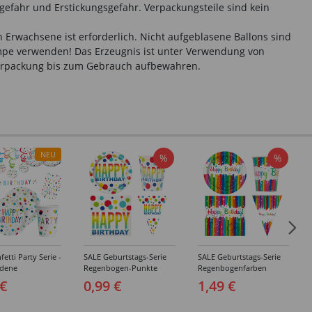
gefahr und Erstickungsgefahr. Verpackungsteile sind kein
 Erwachsene ist erforderlich. Nicht aufgeblasene Ballons sind
umpe verwenden! Das Erzeugnis ist unter Verwendung von
 Verpackung bis zum Gebrauch aufbewahren.
NEU
%
%
etti Party Serie -
SALE Geburtstags-Serie
SALE Geburtstags-Serie
edene
Regenbogen-Punkte
Regenbogenfarben
agsartikel
Geburtstag Happy
Geburtstag Happy
 €
0,99 €
1,49 €
Birthday - Teller,
Birthday - Teller,
Servietten, Becher &
Servietten, Becher &