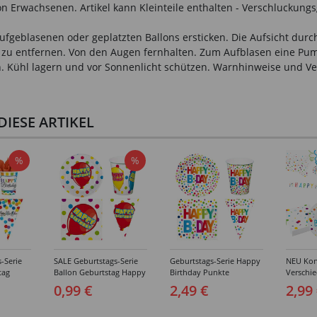
n Erwachsenen. Artikel kann Kleinteile enthalten - Verschluckungs
fgeblasenen oder geplatzten Ballons ersticken. Die Aufsicht durch
ch zu entfernen. Von den Augen fernhalten. Zum Aufblasen eine P
ann. Kühl lagern und vor Sonnenlicht schützen. Warnhinweise und
IESE ARTIKEL
%
%
-Serie
SALE Geburtstags-Serie
Geburtstags-Serie Happy
NEU Konf
tag
Ballon Geburtstag Happy
Birthday Punkte
Verschi
Teller,
Birthday - Teller,
Geburtstag - Teller,
Geburtst
0,99 €
2,49 €
2,99
er &
Servietten, Becher &
Servietten, Becher &
Deko
Deko