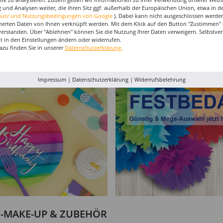
 und Analysen weiter, die ihren Sitz ggf. außerhalb der Europäischen Union, etwa in 
hutz und Nutzungsbedingungen von Google
). Dabei kann nicht ausgeschlossen werden
herten Daten von Ihnen verknüpft werden. Mit dem Klick auf den Button "Zustimmen" er
verstanden. Über "Ablehnen" können Sie die Nutzung Ihrer Daten verweigern. Selbstver
e für
Ballonband für
Ballongas Helium-Flasche
Ballonga
eit in den Einstellungen ändern oder widerrufen.
 72
Ballongirlanden, 5m
für 50 Ballons
für 30 B
azu finden Sie in unserer
Datenschutzerklärung.
Deko-Band aus PVC
4,99 €
59,99 €
39,9
(1 m = 1.00 EUR)
Impressum
|
Datenschutzerklärung
|
Widerrufsbelehrung
I-MAKE-UP & ZUBEHÖR