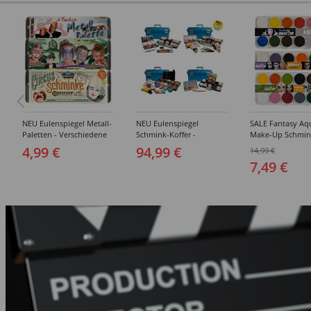
NEU Eulenspiegel Metall-
NEU Eulenspiegel
SALE Fantasy Aq
Paletten - Verschiedene
Schmink-Koffer -
Make-Up Schmin
Sets
Verschiedene
Wasserbasis, Mal
4,99 €
94,99 €
14,99 €
Ausführungen
Paletten - Versc
7,49 €
Ausführungen