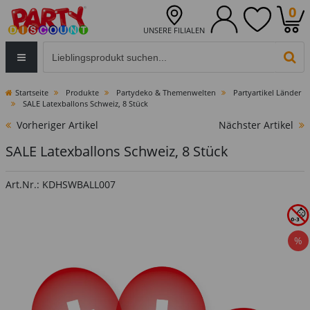
0
UNSERE FILIALEN
Eingabefeld für die Produktsuche im Header
PR
Startseite
Produkte
Partydeko & Themenwelten
Partyartikel Länder
SALE Latexballons Schweiz, 8 Stück
Vorheriger Artikel
Nächster Artikel
SALE Latexballons Schweiz, 8 Stück
Art.Nr.: KDHSWBALL007
%