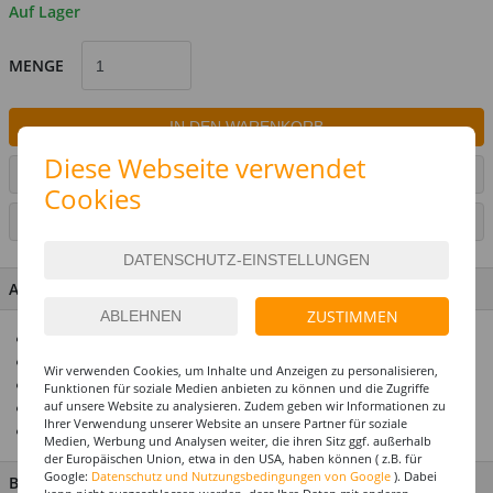
Auf Lager
MENGE
IN DEN WARENKORB
Diese Webseite verwendet
ARTIKEL AUF WUNSCHLISTE SETZEN
Cookies
SEITE DRUCKEN
ARTIKEL MERKMALE & DETAILS
ZUSTIMMEN
Für die perfekte Motto- & Themenparty
Alle Artikel abgestimmt im Design
Wir verwenden Cookies, um Inhalte und Anzeigen zu personalisieren,
Premium-Qualität
Funktionen für soziale Medien anbieten zu können und die Zugriffe
auf unsere Website zu analysieren. Zudem geben wir Informationen zu
Mit vielen verschiedenen Motiven
Ihrer Verwendung unserer Website an unsere Partner für soziale
Ideal als Tischdeko
Medien, Werbung und Analysen weiter, die ihren Sitz ggf. außerhalb
der Europäischen Union, etwa in den USA, haben können ( z.B. für
Google:
Datenschutz und Nutzungsbedingungen von Google
). Dabei
BESCHREIBUNG