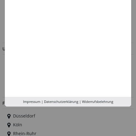
Batterieentsorgung &
Verpackungsverordnung
AGB & Kundeninformation
BESTELLUNG WIDERRUFEN
UNTERNEHMEN
Über uns
Kontakt
Impressum
Jobs
Impressum
|
Datenschutzerklärung
|
Widerrufsbelehrung
FILIALEN
Düsseldorf
Köln
Rhein-Ruhr