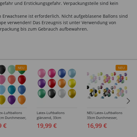
gefahr und Erstickungsgefahr. Verpackungsteile sind kein
 Erwachsene ist erforderlich. Nicht aufgeblasene Ballons sind
umpe verwenden! Das Erzeugnis ist unter Verwendung von
 Verpackung bis zum Gebrauch aufbewahren.
NEU
NEU
ex-Luftballons
Latex-Luftballons
NEU Latex-Luftballons
3cm Durchmesser,
glänzend, 33cm
33cm Durchmesser,
ck, verschiedene
Durchmesser, 100er-Pack,
gemischte Packungen,
9 €
19,99 €
16,99 €
Metallic-Ballons,
100er-Pack, verschiedene
verschiedene Farben
Varianten