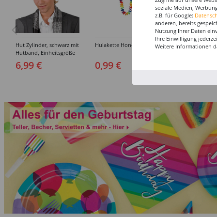
soziale Medien, Werbung
z.B. für Google:
Datensc
anderen, bereits gespeic
Nutzung Ihrer Daten ein
Ihre Einwilligung jederz
Hut Zylinder, schwarz mit
Hulakette Honolulu
Hut Pirat Jack, b
Weitere Informationen d
Hutband, Einheitsgröße
6,99 €
0,99 €
8,99 €