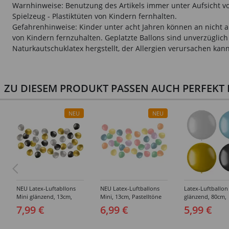
Warnhinweise: Benutzung des Artikels immer unter Aufsicht vo
Spielzeug - Plastiktüten von Kindern fernhalten.
Gefahrenhinweise: Kinder unter acht Jahren können an nicht au
von Kindern fernzuhalten. Geplatzte Ballons sind unverzügli
Naturkautschuklatex hergstellt, der Allergien verursachen k
ZU DIESEM PRODUKT PASSEN AUCH PERFEKT D
NEU
NEU
NEU Latex-Luftabllons
NEU Latex-Luftballons
Latex-Luftballon
Mini glänzend, 13cm,
Mini, 13cm, Pastelltöne
glänzend, 80cm,
silber/gold/schwarz, 50
bunt gemischt, 50 Stück
Riesenballon, Met
7,99 €
6,99 €
5,99 €
Stück
Ballon, verschie
Farben