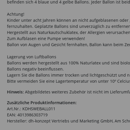
befinden sich 4 blaue und 4 gelbe Ballons. Jeder Ballon ist beid
Achtung!
Kinder unter acht Jahren können an nicht aufgeblasenen oder g
fernzuhalten. Geplatzte Ballons sind unverzüglich zu entferne
Hergestellt aus Naturkautschuklatex, der Allergien verursache
Zum Aufblasen eine Pumpe verwenden!
Ballon von Augen und Gesicht fernhalten, Ballon kann beim Ze
Lagerung von Luftballons
Ballons werden hergestellt aus 100% Naturlatex und sind biolog
Ballons negativ beeinflussen.
Lagern Sie die Ballons immer trocken und lichtgeschützt und n
Bitte vermeiden Sie eine Lagertemperatur von unter 10º Celcius 
Hinweis:
Abgebildetes weiteres Zubehör ist nicht im Lieferumf
Zusätzliche Produktinformationen:
Art.Nr.: KDHSWEBALL011
EAN: 4013986303719
Hersteller: dh-konzept Vertriebs und Marketing GmbH, Am Sch