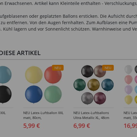
n Erwachsenen. Artikel kann Kleinteile enthalten - Verschluckungs
fgeblasenen oder geplatzten Ballons ersticken. Die Aufsicht durch
ch zu entfernen. Von den Augen fernhalten. Zum Aufblasen eine P
ann. Kühl lagern und vor Sonnenlicht schützen. Warnhinweise und
IESE ARTIKEL
NEU
NEU
 XXL
NEU Latex-Luftballon XXL
NEU Latex-Luftballons
NEU Lat
matt, 80cm,
Ultra-Metallic XL, 48cm
matt, 3
allic-
Riesenballon,
Durchmesser, Kugelform,
100er-Pa
5,99 €
6,99 €
16,9
dene
verschiedene Farben
5er-Pack, hochglänzend,
Farben
verschiedene Farben