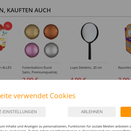
EN, KAUFTEN AUCH
%
on ALLES
Folienballons Rund
Lupe Detektiv, 20 cm
Rauchbo
Satin, Premiumqualität,
beidseitig bedruckt,
2,99 €
4,99 €
3,99
Größe: ca. 43 cm -
Verschiedene Farben
eite verwendet Cookies
IEREN
um Inhalte und Anzeigen zu personalisieren, Funktionen für soziale Medien anbieten
site zu analysieren. Zudem geben wir Informationen zu Ihrer Verwendung unserer Websi