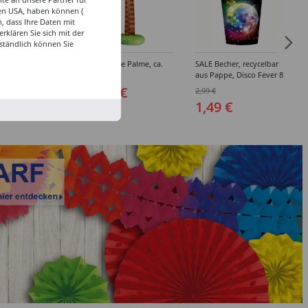
den USA, haben können (
, dass Ihre Daten mit
klären Sie sich mit der
ständlich können Sie
band,
Aufblasbare Palme, ca.
SALE Becher, recycelbar
rot
180 cm
aus Pappe, Disco Fever 8
Stk. 266 ml
 €
18,99 €
2,99 €
1,49 €