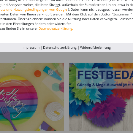
 und Analysen weiter, die ihren Sitz ggf. außerhalb der Europäischen Union, etwa in 
hutz und Nutzungsbedingungen von Google
). Dabei kann nicht ausgeschlossen werden
herten Daten von Ihnen verknüpft werden. Mit dem Klick auf den Button "Zustimmen" er
verstanden. Über "Ablehnen" können Sie die Nutzung Ihrer Daten verweigern. Selbstver
eit in den Einstellungen ändern oder widerrufen.
raun
Perücke Unisex Super-
Regieklappe, ca 18 x
Strumpf
azu finden Sie in unserer
Datenschutzerklärung.
Riesen-Afro Locken,
20cm
schwarz/
schwarz
9,99 €
5,99 €
4,99
Impressum
|
Datenschutzerklärung
|
Widerrufsbelehrung