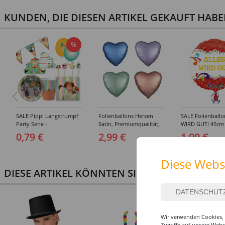
KUNDEN, DIE DIESEN ARTIKEL GEKAUFT HAB
%
SALE Pippi Langstrumpf
Folienballons Herzen
SALE Folienball
Party Serie -
Satin, Premiumqualität,
WIRD GUT! 45cm
Verschiedene
beidseitig bedruckt,
0,79 €
2,99 €
1,99 €
Geburtstagsartikel
Größe: ca. 43 cm -
Verschiedene Farben
Diese Webs
DIESE ARTIKEL KÖNNTEN SIE AUCH INTERESS
Wir verwenden Cookies, 
Zugriffe auf unsere Web