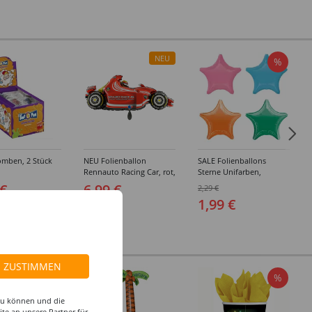
NEU
%
mben, 2 Stück
NEU Folienballon
SALE Folienballons
Rennauto Racing Car, rot,
Sterne Unifarben,
100x41cm
Premiumqualität,
 €
6,99 €
2,29 €
beidseitig bedruckt,
1,99 €
Größe: ca. 45 cm -
Verschiedene Farben
ZUSTIMMEN
%
 zu können und die
te an unsere Partner für