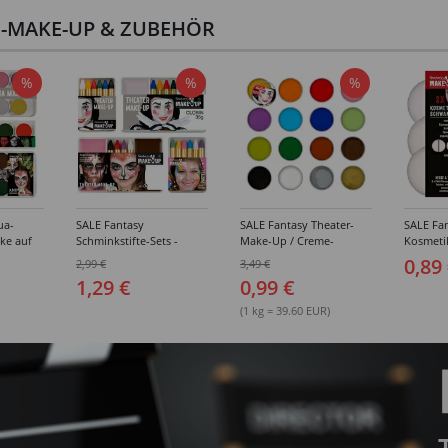
I-MAKE-UP & ZUBEHÖR
%
%
%
ua-
SALE Fantasy
SALE Fantasy Theater-
SALE Fan
ke auf
Schminkstifte-Sets -
Make-Up / Creme-
Kosmeti
kästen /
Verschiedene
Schminke auf Fettbasis,
Verschie
0,89
2,99 €
3,49 €
hiedene
Ausführungen
25g - Verschiedene
1,29 €
0,99 €
Karnevalsfarben
(1 kg = 39.60 EUR)