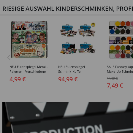
RIESIGE AUSWAHL KINDERSCHMINKEN, PROF
NEU Eulenspiegel Metall-
NEU Eulenspiegel
SALE Fantasy Aq
Paletten - Verschiedene
Schmink-Koffer -
Make-Up Schmin
Sets
Verschiedene
Wasserbasis, Mal
4,99 €
94,99 €
14,99 €
Ausführungen
Paletten - Versc
7,49 €
Ausführungen