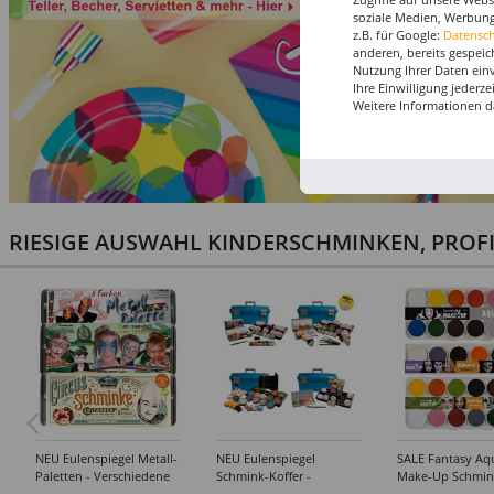
soziale Medien, Werbung
z.B. für Google:
Datensc
anderen, bereits gespeic
Nutzung Ihrer Daten ein
Ihre Einwilligung jederz
Weitere Informationen d
RIESIGE AUSWAHL KINDERSCHMINKEN, PROF
NEU Eulenspiegel Metall-
NEU Eulenspiegel
SALE Fantasy Aq
Paletten - Verschiedene
Schmink-Koffer -
Make-Up Schmin
Sets
Verschiedene
Wasserbasis, Mal