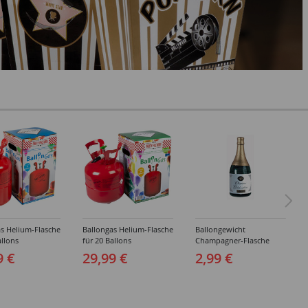
s Helium-Flasche
Ballongas Helium-Flasche
Ballongewicht
allons
für 20 Ballons
Champagner-Flasche
9 €
29,99 €
2,99 €