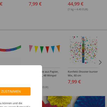
 €
7,99 €
44,99 €
(1 kg = 4.49 EUR)
e Großraum,
Wimpelkette aus Papier,
Konfetti-Shooter bunter
gen, Ø 16 cm, 10
bunt, 10 m, 48 Wimpel
Mix, 60 cm
er entflammbar
9 €
2,99 €
7,99 €
.00 EUR)
(1 m = 0.28 EUR)
ZUSTIMMEN
 zu können und die
te an unsere Partner für