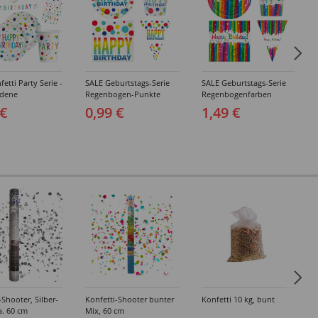
etti Party Serie -
SALE Geburtstags-Serie
SALE Geburtstags-Serie
edene
Regenbogen-Punkte
Regenbogenfarben
agsartikel
Geburtstag Happy
Geburtstag Happy
 €
0,99 €
1,49 €
Birthday - Teller,
Birthday - Teller,
Servietten, Becher &
Servietten, Becher &
Deko
Deko
-Shooter, Silber-
Konfetti-Shooter bunter
Konfetti 10 kg, bunt
ca. 60 cm
Mix, 60 cm