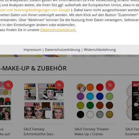
 und Analysen weiter, die ihren Sitz ggf. außerhalb der Europäischen Union, etwa in 
hutz und Nutzungsbedingungen von Google
). Dabei kann nicht ausgeschlossen werden
herten Daten von Ihnen verknüpft werden. Mit dem Klick auf den Button "Zustimmen" er
verstanden. Über "Ablehnen" können Sie die Nutzung Ihrer Daten verweigern. Selbstver
eit in den Einstellungen ändern oder widerrufen.
azu finden Sie in unserer
Datenschutzerklärung.
Impressum
|
Datenschutzerklärung
|
Widerrufsbelehrung
I-MAKE-UP & ZUBEHÖR
%
%
%
ua-
SALE Fantasy
SALE Fantasy Theater-
SALE Fan
ke auf
Schminkstifte-Sets -
Make-Up / Creme-
Kosmeti
kästen /
Verschiedene
Schminke auf Fettbasis,
Verschie