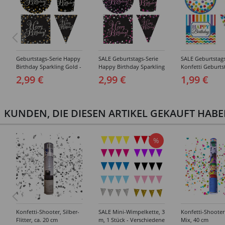
Geburtstags-Serie Happy
SALE Geburtstags-Serie
SALE Geburtstags
Birthday Sparkling Gold -
Happy Birthday Sparkling
Konfetti Geburts
Teller, Servietten, Becher
Pink - Teller, Servietten,
Happy Birthday - 
2,99 €
2,99 €
1,99 €
& Dekorationen
Becher & Dekorationen
Servietten, Bech
Deko
KUNDEN, DIE DIESEN ARTIKEL GEKAUFT HAB
%
Konfetti-Shooter, Silber-
SALE Mini-Wimpelkette, 3
Konfetti-Shooter
Flitter, ca. 20 cm
m, 1 Stück - Verschiedene
Mix, 40 cm