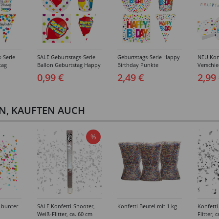
-Serie
SALE Geburtstags-Serie
Geburtstags-Serie Happy
NEU Konf
tag
Ballon Geburtstag Happy
Birthday Punkte
Verschi
Teller,
Birthday - Teller,
Geburtstag - Teller,
Geburtst
0,99 €
2,49 €
2,99
er &
Servietten, Becher &
Servietten, Becher &
Deko
Deko
EN, KAUFTEN AUCH
%
 bunter
SALE Konfetti-Shooter,
Konfetti Beutel mit 1 kg
Konfetti
Weiß-Flitter, ca. 60 cm
Flitter, 