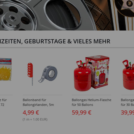
ZEITEN, GEBURTSTAGE & VIELES MEHR
e für
Ballonband für
Ballongas Helium-Flasche
Ballonga
 72
Ballongirlanden, 5m
für 50 Ballons
für 30 B
Deko-Band aus PVC
4,99 €
59,99 €
39,9
(1 m = 1.00 EUR)