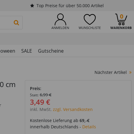
Top Preise für über 50.000 Artikel
0
PRODUKTSUCHE STARTEN
ANMELDEN
WUNSCHLISTE
WARENKORB
loween
SALE
Gutscheine
Nächster Artikel
40 cm
Preis:
6,99 €
Statt:
3,49 €
r
inkl. MwSt.
zzgl. Versandkosten
Kostenlose Lieferung ab
69,-€
innerhalb Deutschlands -
Details