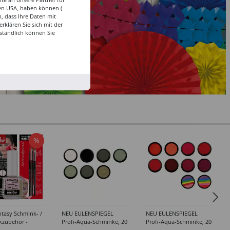
den USA, haben können (
, dass Ihre Daten mit
klären Sie sich mit der
ständlich können Sie
%
tasy Schmink- /
NEU EULENSPIEGEL
NEU EULENSPIEGEL
kzubehör -
Profi-Aqua-Schminke, 20
Profi-Aqua-Schminke, 20
dene Artikel
ml, Weiß- / Schwarz- &
ml, Rot-Töne -