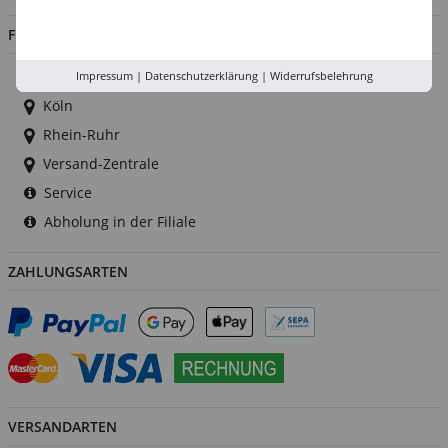
FILIALEN
Düsseldorf
Impressum
|
Datenschutzerklärung
|
Widerrufsbelehrung
Köln
Rhein-Ruhr
Versand-Zentrale
Service
Abholung in der Filiale
ZAHLUNGSARTEN
VERSANDARTEN