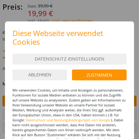
Preis:
39,99 €
Statt:
19,99 €
inkl. MwSt.
zzgl. Versandkosten
Diese Webseite verwendet
Kostenlose Lieferung ab
69,-€
innerhalb Deutschlands -
Details
Cookies
Standard-Lieferung
11. - 12. August
Premium
-Lieferung verfügbar
Auf Lager
ZUSTIMMEN
MENGE
Wir verwenden Cookies, um Inhalte und Anzeigen zu personalisieren,
Funktionen für soziale Medien anbieten zu können und die Zugriffe
auf unsere Website zu analysieren. Zudem geben wir Informationen zu
IN DEN WARENKORB
Ihrer Verwendung unserer Website an unsere Partner für soziale
Medien, Werbung und Analysen weiter, die ihren Sitz ggf. außerhalb
ARTIKEL AUF WUNSCHLISTE SETZEN
der Europäischen Union, etwa in den USA, haben können ( z.B. für
Google:
Datenschutz und Nutzungsbedingungen von Google
). Dabei
kann nicht ausgeschlossen werden, dass Ihre Daten mit anderen,
SEITE DRUCKEN
bereits gespeicherten Daten von Ihnen verknüpft werden. Mit dem
Klick auf den Button "Zustimmen" erklären Sie sich mit der Nutzung