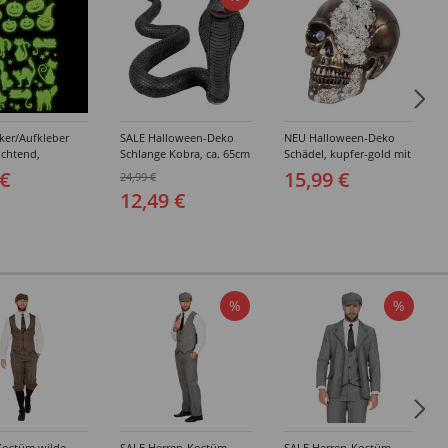
ker/Aufkleber
SALE Halloween-Deko
NEU Halloween-Deko
uchtend,
Schlange Kobra, ca. 65cm
Schädel, kupfer-gold mit
en-Motive
lang, ca. 30cm hoch
Perlen, ca. 16 x 15 x
 €
15,99 €
24,99 €
 Kürbis,
21cm, Totenschädel
12,49 €
m
%
%
Kostüm wilde
SALE Herren-Kostüm
SALE Herren-Kostüm