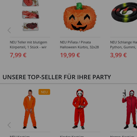
NEU Teller mit blutigem
NEU Piñata / Pinata
NEU Schlange Ha
Körperteil, 1 Stück - wir
Halloween Kürbis, 32x28
Python, Gummi,
wählen für Sie aus ob
cm, mit Schlaufe zum
7,99 €
19,99 €
3,99 €
Herz oder Hand oder
Aufhängen
Gehirn
UNSERE TOP-SELLER FÜR IHRE PARTY
NEU
NEU Kostüm
Kinder-Kostüm
Herren-Kostüm