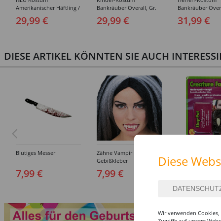
Amerikanischer Häftling /
Bankräuber Overall, Gr.
Bankräuber Overa
Sträfling, Overall, Orange
152-164
190 cm
29,99 €
29,99 €
31,99 €
- verschiedene Größen
(S-XXL)
DIESE ARTIKEL KÖNNTEN SIE AUCH INTERESS
Blutiges Messer
Zähne Vampir mit
Draculas Eckzähn
Diese Webs
Gebißkleber
Dental Qualität
7,99 €
7,99 €
6,99 €
Wir verwenden Cookies, 
Zugriffe auf unsere Web