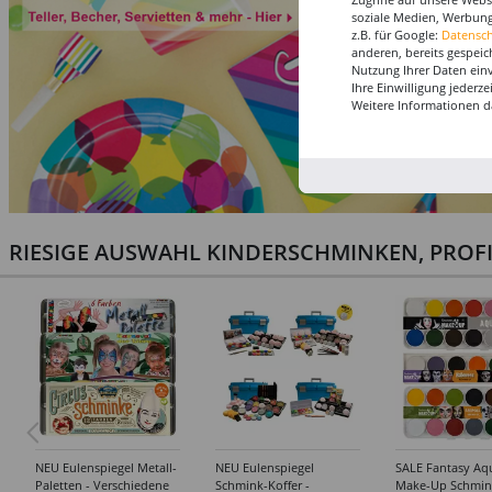
soziale Medien, Werbung
z.B. für Google:
Datensc
anderen, bereits gespeic
Nutzung Ihrer Daten ein
Ihre Einwilligung jederz
Weitere Informationen d
RIESIGE AUSWAHL KINDERSCHMINKEN, PROF
NEU Eulenspiegel Metall-
NEU Eulenspiegel
SALE Fantasy Aq
Paletten - Verschiedene
Schmink-Koffer -
Make-Up Schmin