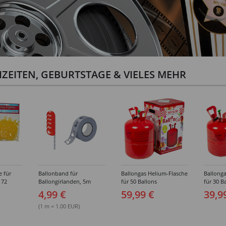
ZEITEN, GEBURTSTAGE & VIELES MEHR
e für
Ballonband für
Ballongas Helium-Flasche
Ballonga
 72
Ballongirlanden, 5m
für 50 Ballons
für 30 B
Deko-Band aus PVC
4,99 €
59,99 €
39,9
(1 m = 1.00 EUR)