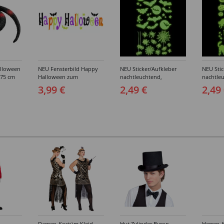
lloween
NEU Fensterbild Happy
NEU Sticker/Aufkleber
NEU Stic
 75 cm
Halloween zum
nachtleuchtend,
nachtle
Ankleben, 50x15cm
Halloween-Motive
Hallowe
3,99 €
2,49 €
2,49
Spinnen & Fledermäuse,
Katzen &
21x15cm
21x15c
Damen-Kostüm Kleid
Hut Zylinder Byron
Herren-