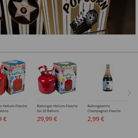
s Helium-Flasche
Ballongas Helium-Flasche
Ballongewicht
allons
für 20 Ballons
Champagner-Flasche
9 €
29,99 €
2,99 €