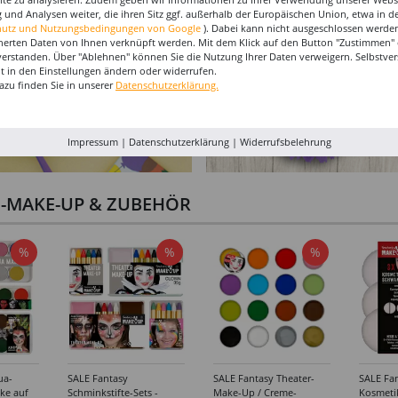
 und Analysen weiter, die ihren Sitz ggf. außerhalb der Europäischen Union, etwa in 
hutz und Nutzungsbedingungen von Google
). Dabei kann nicht ausgeschlossen werden
herten Daten von Ihnen verknüpft werden. Mit dem Klick auf den Button "Zustimmen" er
verstanden. Über "Ablehnen" können Sie die Nutzung Ihrer Daten verweigern. Selbstver
eit in den Einstellungen ändern oder widerrufen.
azu finden Sie in unserer
Datenschutzerklärung.
Impressum
|
Datenschutzerklärung
|
Widerrufsbelehrung
I-MAKE-UP & ZUBEHÖR
%
%
%
ua-
SALE Fantasy
SALE Fantasy Theater-
SALE Fan
ke auf
Schminkstifte-Sets -
Make-Up / Creme-
Kosmeti