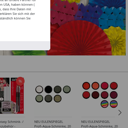
den USA, haben können (
, dass Ihre Daten mit
klären Sie sich mit der
ständlich können Sie
%
tasy Schmink- /
NEU EULENSPIEGEL
NEU EULENSPIEGEL
kzubehör -
Profi-Aqua-Schminke, 20
Profi-Aqua-Schminke, 20