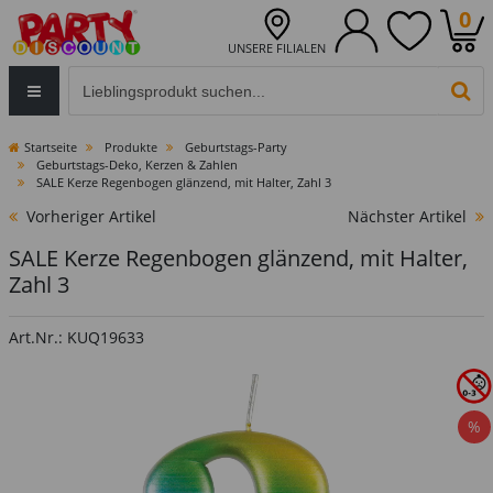
0
UNSERE FILIALEN
Eingabefeld für die Produktsuche im Header
PR
Startseite
Produkte
Geburtstags-Party
Geburtstags-Deko, Kerzen & Zahlen
SALE Kerze Regenbogen glänzend, mit Halter, Zahl 3
Vorheriger Artikel
Nächster Artikel
SALE Kerze Regenbogen glänzend, mit Halter,
Zahl 3
Art.Nr.: KUQ19633
%