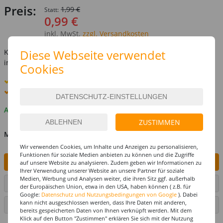
Preis:
1,99 €
Statt:
0,99 €
inkl. MwSt.
zzgl. Versandkosten
Diese Webseite verwendet
Kostenlose Lieferung ab
69,-€
innerhalb Deutschlands -
Details
Cookies
Standard-Lieferung
11. - 12. August
Premium
-Lieferung verfügbar
Auf Lager
ZUSTIMMEN
MENGE
Wir verwenden Cookies, um Inhalte und Anzeigen zu personalisieren,
Funktionen für soziale Medien anbieten zu können und die Zugriffe
IN DEN WARENKORB
auf unsere Website zu analysieren. Zudem geben wir Informationen zu
Ihrer Verwendung unserer Website an unsere Partner für soziale
Medien, Werbung und Analysen weiter, die ihren Sitz ggf. außerhalb
ARTIKEL AUF WUNSCHLISTE SETZEN
der Europäischen Union, etwa in den USA, haben können ( z.B. für
Google:
Datenschutz und Nutzungsbedingungen von Google
). Dabei
kann nicht ausgeschlossen werden, dass Ihre Daten mit anderen,
SEITE DRUCKEN
bereits gespeicherten Daten von Ihnen verknüpft werden. Mit dem
Klick auf den Button "Zustimmen" erklären Sie sich mit der Nutzung