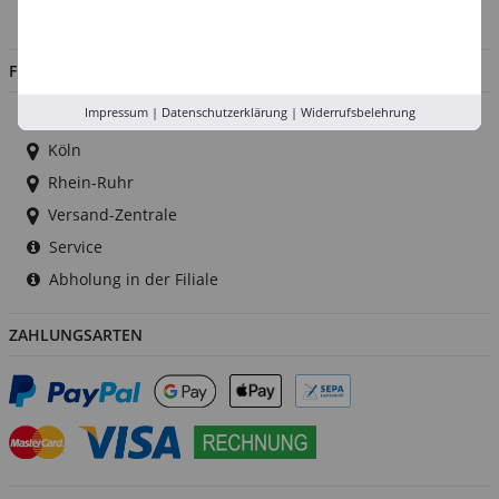
Jobs
FILIALEN
Impressum
|
Datenschutzerklärung
|
Widerrufsbelehrung
Düsseldorf
Köln
Rhein-Ruhr
Versand-Zentrale
Service
Abholung in der Filiale
ZAHLUNGSARTEN