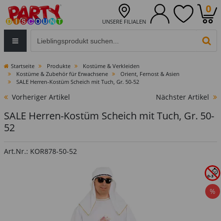
0
UNSERE FILIALEN
Eingabefeld für die Produktsuche im Header
PR
Startseite
Produkte
Kostüme & Verkleiden
Kostüme & Zubehör für Erwachsene
Orient, Fernost & Asien
SALE Herren-Kostüm Scheich mit Tuch, Gr. 50-52
Vorheriger Artikel
Nächster Artikel
SALE Herren-Kostüm Scheich mit Tuch, Gr. 50-
52
Art.Nr.: KOR878-50-52
%