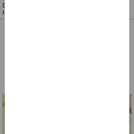
DIESE ARTIKEL KÖNNTEN SIE AUCH
INTERESSIEREN
%
SALE Armreif, gold
Armreif Perserkönig
Säbel, orientalisch,
mit Rubin
mit Rubin, gold-rot
ca. 50 cm
5,99 €
6,99 €
6,99 €
3,49 €