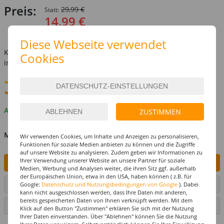
Preis:
29,99 €
Statt:
14,99 €
inkl. MwSt.
zzgl. Versandkosten
Diese Webseite verwendet
Kostenlose Lieferung ab
69,-€
Cookies
innerhalb Deutschlands -
Details
Standard-Lieferung
10. - 11. August
Premium
-Lieferung verfügbar
Auf Lager
ZUSTIMMEN
MENGE
Wir verwenden Cookies, um Inhalte und Anzeigen zu personalisieren,
Funktionen für soziale Medien anbieten zu können und die Zugriffe
auf unsere Website zu analysieren. Zudem geben wir Informationen zu
Ihrer Verwendung unserer Website an unsere Partner für soziale
IN DEN WARENKORB
Medien, Werbung und Analysen weiter, die ihren Sitz ggf. außerhalb
der Europäischen Union, etwa in den USA, haben können ( z.B. für
ARTIKEL AUF WUNSCHLISTE SETZEN
Google:
Datenschutz und Nutzungsbedingungen von Google
). Dabei
kann nicht ausgeschlossen werden, dass Ihre Daten mit anderen,
bereits gespeicherten Daten von Ihnen verknüpft werden. Mit dem
SEITE DRUCKEN
Klick auf den Button "Zustimmen" erklären Sie sich mit der Nutzung
Ihrer Daten einverstanden. Über "Ablehnen" können Sie die Nutzung