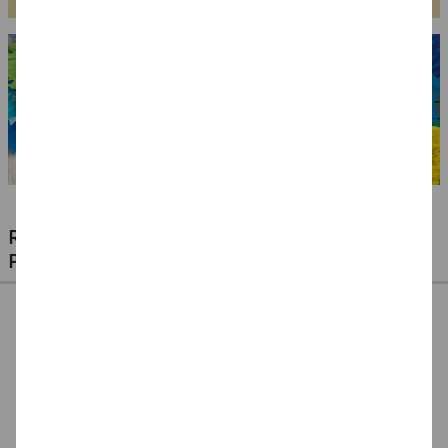
RIESIGE AUSWAHL KINDERSCHMINKEN,
PROFI-MAKE-UP & ZUBEHÖR
%
NEU Eulenspiegel
NEU Eulenspiegel
SALE Fantasy Aqua-
Metall-Paletten -
Schmink-Koffer -
Make-Up Schminke