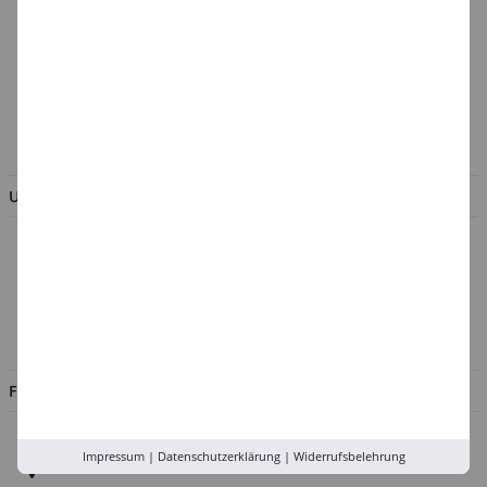
Cookie-Einstellungen
Batterieentsorgung &
Verpackungsverordnung
AGB & Kundeninformation
BESTELLUNG WIDERRUFEN
UNTERNEHMEN
Über uns
Kontakt
Impressum
Jobs
FILIALEN
Düsseldorf
Impressum
|
Datenschutzerklärung
|
Widerrufsbelehrung
Köln