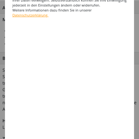
Ihrer Daten verweigern. Selbstverständlich können Sie Ihre Einwilligung
jederzeit in den Einstellungen ändern oder widerrufen.
ARTIKEL MERKMALE & DETAILS
Weitere Informationen dazu finden Sie in unserer
Datenschutzerklärung.
Material: 100 % Polyester
Ideal für Karneval & Motto-Partys
Inklusive Kopftuch mit Goldborte
Top Preis-Leistungsverhältnis
BESCHREIBUNG
Sie wollten sich schon immer einmal fühlen wie ein arabischer
Scheich, dann schlüpfen Sie doch einfach in dieses tolle
traditionelle Kostüm. Sie erscheinen in einem langen weißen
Gewand, welches einen Goldbesatz an den Ärmeln hat. Sie
tragen das typische Kopftuch, dass einem ehrwürdigen Araber
nicht fehlen darf. Verwandte Suchbegriffe: Ölscheich, Vereinigte
Arabische Emirate, Dubai, Araber, Orient, Nahost-Kostüm
Hinweis:
Abgebildetes weiteres Zubehör ist nicht im
Lieferumfang enthalten.
Zusätzliche Produktinformationen: