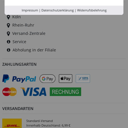
Düsseldorf
Impressum
|
Datenschutzerklärung
|
Widerrufsbelehrung
Köln
Rhein-Ruhr
Versand-Zentrale
Service
Abholung in der Filiale
ZAHLUNGSARTEN
VERSANDARTEN
Standard-Versand
Innerhalb Deutschland: 6,99 €