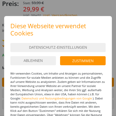
Preis:
59,99 €
Statt:
29,99 €
inkl. MwSt.
zzgl. Versandkosten
Diese Webseite verwendet
Kostenlose Lieferung ab
69,-€
innerhalb Deutschlands -
Details
Cookies
Standard-Lieferung
8. - 10. August
Premium
-Lieferung verfügbar
Auf Lager
ZUSTIMMEN
MENGE
Wir verwenden Cookies, um Inhalte und Anzeigen zu personalisieren,
Funktionen für soziale Medien anbieten zu können und die Zugriffe
auf unsere Website zu analysieren. Zudem geben wir Informationen zu
IN DEN WARENKORB
Ihrer Verwendung unserer Website an unsere Partner für soziale
Medien, Werbung und Analysen weiter, die ihren Sitz ggf. außerhalb
ARTIKEL AUF WUNSCHLISTE SETZEN
der Europäischen Union, etwa in den USA, haben können ( z.B. für
Google:
Datenschutz und Nutzungsbedingungen von Google
). Dabei
kann nicht ausgeschlossen werden, dass Ihre Daten mit anderen,
SEITE DRUCKEN
bereits gespeicherten Daten von Ihnen verknüpft werden. Mit dem
Klick auf den Button "Zustimmen" erklären Sie sich mit der Nutzung
Ihrer Daten einverstanden. Über "Ablehnen" können Sie die Nutzung