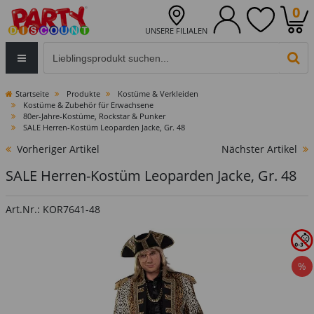
0
UNSERE FILIALEN
Eingabefeld für die Produktsuche im Header
PR
Startseite
Produkte
Kostüme & Verkleiden
Kostüme & Zubehör für Erwachsene
80er-Jahre-Kostüme, Rockstar & Punker
SALE Herren-Kostüm Leoparden Jacke, Gr. 48
Vorheriger Artikel
Nächster Artikel
SALE Herren-Kostüm Leoparden Jacke, Gr. 48
Art.Nr.: KOR7641-48
%