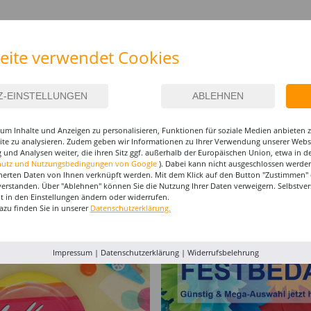
IEREN
eite verwendet Cookies
um Inhalte und Anzeigen zu personalisieren, Funktionen für soziale Medien anbieten
site zu analysieren. Zudem geben wir Informationen zu Ihrer Verwendung unserer Websi
 und Analysen weiter, die ihren Sitz ggf. außerhalb der Europäischen Union, etwa in 
hutz und Nutzungsbedingungen von Google
). Dabei kann nicht ausgeschlossen werden
Eskimo
Damen-Kostüm
Weste SWAT Look
SALE D
herten Daten von Ihnen verknüpft werden. Mit dem Klick auf den Button "Zustimmen" er
tulpen -
Rotkäppchen -
"Kugelsicher" für
Minnie 
verstanden. Über "Ablehnen" können Sie die Nutzung Ihrer Daten verweigern. Selbstver
ößen
Verschiedene Größen
Erwachsene
Größen (
34,99 €
17,99 €
eit in den Einstellungen ändern oder widerrufen.
29,99 €
(36-46)
azu finden Sie in unserer
Datenschutzerklärung.
14,9
Impressum
|
Datenschutzerklärung
|
Widerrufsbelehrung