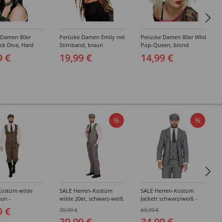
 Damen 80er
Perücke Damen Emily mit
Perücke Damen 80er Wild
ck Diva, Hard
Stirnband, braun
Pop-Queen, blond
chwarz
9 €
19,99 €
14,99 €
%
%
Kostüm wilde
SALE Herren-Kostüm
SALE Herren-Kostüm
aun -
wilde 20er, schwarz-weiß
Jackett schwarz/weiß -
edene Größen
- Verschiedene Größen
Verschiedene Größen
9 €
79,99 €
69,99 €
(48-64)
(48-64)
39,99 €
34,99 €