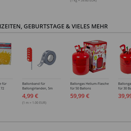
(1 kg = 39.60 EUR)
ZEITEN, GEBURTSTAGE & VIELES MEHR
e für
Ballonband für
Ballongas Helium-Flasche
Ballonga
 72
Ballongirlanden, 5m
für 50 Ballons
für 30 B
Deko-Band aus PVC
4,99 €
59,99 €
39,9
(1 m = 1.00 EUR)