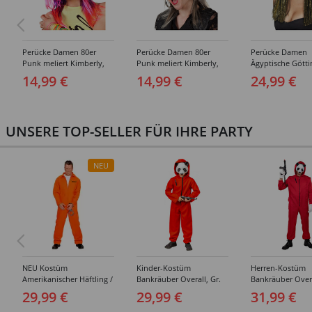
Perücke Damen 80er
Perücke Damen 80er
Perücke Damen
Punk meliert Kimberly,
Punk meliert Kimberly,
Ägyptische Götti
rosa-lila
braun-blond
schwarz-gold
14,99 €
14,99 €
24,99 €
UNSERE TOP-SELLER FÜR IHRE PARTY
NEU
NEU Kostüm
Kinder-Kostüm
Herren-Kostüm
Amerikanischer Häftling /
Bankräuber Overall, Gr.
Bankräuber Overa
Sträfling, Overall, Orange
152-164
190 cm
29,99 €
29,99 €
31,99 €
- verschiedene Größen