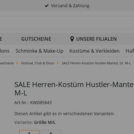
Versand & Zahlung
tsuche im Header
E
GUTSCHEINE
UNSERE FILIALEN
llons
Schminke & Make-Up
Kostüme & Verkleiden
Hal
wachsene
Festival, Club & Disco
SALE Herren-Kostüm Hustler-Mantel, Gr. M-L
SALE Herren-Kostüm Hustler-Mantel
M-L
Art.Nr.: KWD85843
Diesen Artikel gibt es in verschiedenen Varianten:
Variante:
Größe M/L