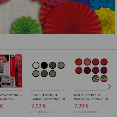
%
tasy Schmink- /
NEU EULENSPIEGEL
NEU EULENSPIEGEL
kzubehör -
Profi-Aqua-Schminke, 20
Profi-Aqua-Schminke, 20
dene Artikel
ml, Weiß- / Schwarz- &
ml, Rot-Töne -
 €
7,99 €
7,99 €
Grau-Töne -
Verschiedene Farben
Verschiedene Farben
(1 l = 399.50 EUR)
(1 l = 399.50 EUR)