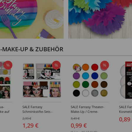
I-MAKE-UP & ZUBEHÖR
%
%
%
ua-
SALE Fantasy
SALE Fantasy Theater-
SALE Fan
ke auf
Schminkstifte-Sets -
Make-Up / Creme-
Kosmeti
kästen /
Verschiedene
Schminke auf Fettbasis,
Verschie
0,89
2,99 €
3,49 €
hiedene
Ausführungen
25g - Verschiedene
1,29 €
0,99 €
Karnevalsfarben