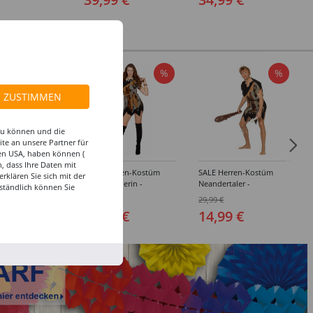
%
%
%
ZUSTIMMEN
 zu können und die
te an unsere Partner für
den USA, haben können (
, dass Ihre Daten mit
amen-Kostüm
SALE Damen-Kostüm
SALE Herren-Kostüm
klären Sie sich mit der
-Verschiedene
Neandertalerin -
Neandertaler -
ständlich können Sie
34-46)
Verschiedene Größen
Verschiedene Größen
29,99 €
29,99 €
(38-48)
(50-60)
9 €
14,99 €
14,99 €