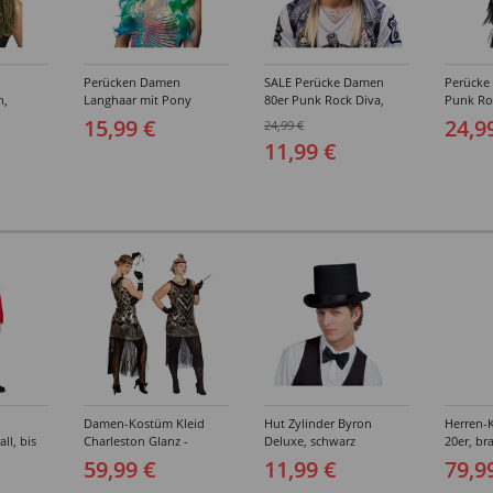
Perücken Damen
SALE Perücke Damen
Perücke
n,
Langhaar mit Pony
80er Punk Rock Diva,
Punk Ro
Meerjungfrau Aqua,
Hard Rock, meliert,
Rock, s
15,99 €
24,9
24,99 €
blau-grün
braun-blond
11,99 €
Damen-Kostüm Kleid
Hut Zylinder Byron
Herren-
ll, bis
Charleston Glanz -
Deluxe, schwarz
20er, br
Verschiedene Größen (S-
Verschi
59,99 €
11,99 €
79,9
XXL)
(46-64)