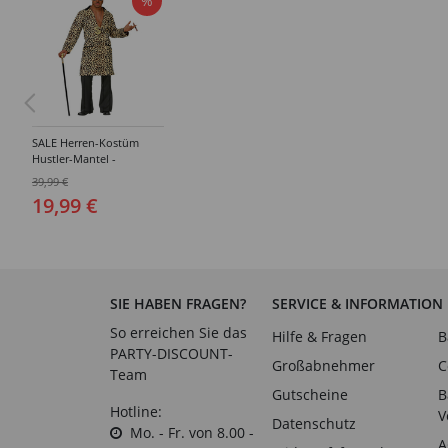
%
SALE Herren-Kostüm
Hustler-Mantel -
Verschiedene Größen (M-
39,99 €
XL)
19,99 €
SIE HABEN FRAGEN?
SERVICE & INFORMATION
So erreichen Sie das
Hilfe & Fragen
B
PARTY-DISCOUNT-
Großabnehmer
C
Team
Gutscheine
B
Hotline:
V
Datenschutz
Mo. - Fr. von 8.00 -
A