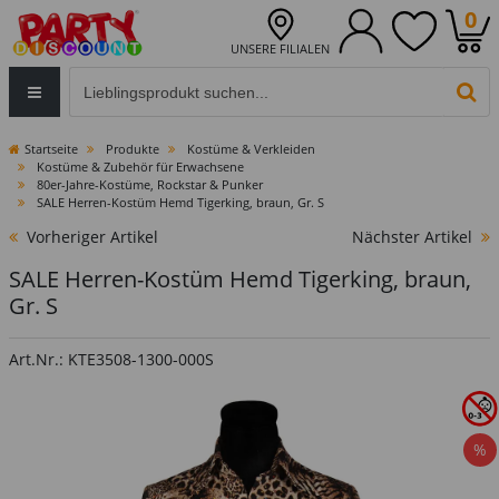
0
UNSERE FILIALEN
Eingabefeld für die Produktsuche im Header
PR
Startseite
Produkte
Kostüme & Verkleiden
Kostüme & Zubehör für Erwachsene
80er-Jahre-Kostüme, Rockstar & Punker
SALE Herren-Kostüm Hemd Tigerking, braun, Gr. S
Vorheriger Artikel
Nächster Artikel
SALE Herren-Kostüm Hemd Tigerking, braun,
Gr. S
Art.Nr.: KTE3508-1300-000S
%