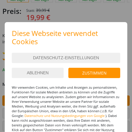
Preis:
39,99 €
Statt:
19,99 €
inkl. MwSt.
zzgl. Versandkosten
Diese Webseite verwendet
Kostenlose Lieferung ab
69,-€
Cookies
innerhalb Deutschlands -
Details
Standard-Lieferung
11. - 12. August
Premium
-Lieferung verfügbar
Auf Lager
ZUSTIMMEN
MENGE
Wir verwenden Cookies, um Inhalte und Anzeigen zu personalisieren,
Funktionen für soziale Medien anbieten zu können und die Zugriffe
auf unsere Website zu analysieren. Zudem geben wir Informationen zu
IN DEN WARENKORB
Ihrer Verwendung unserer Website an unsere Partner für soziale
Medien, Werbung und Analysen weiter, die ihren Sitz ggf. außerhalb
der Europäischen Union, etwa in den USA, haben können ( z.B. für
ARTIKEL AUF WUNSCHLISTE SETZEN
Google:
Datenschutz und Nutzungsbedingungen von Google
). Dabei
kann nicht ausgeschlossen werden, dass Ihre Daten mit anderen,
bereits gespeicherten Daten von Ihnen verknüpft werden. Mit dem
SEITE DRUCKEN
Klick auf den Button "Zustimmen" erklären Sie sich mit der Nutzung