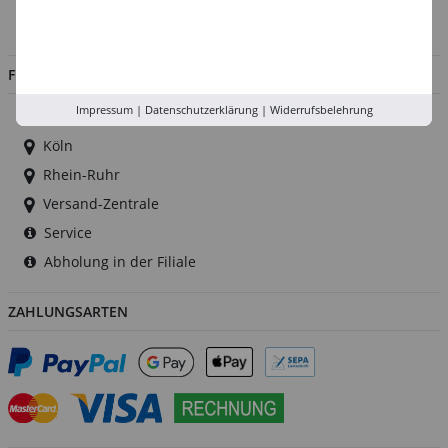
Jobs
FILIALEN
Impressum
|
Datenschutzerklärung
|
Widerrufsbelehrung
Düsseldorf
Köln
Rhein-Ruhr
Versand-Zentrale
Service
Abholung in der Filiale
ZAHLUNGSARTEN