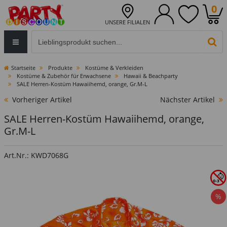
0
UNSERE FILIALEN
Eingabefeld für die Produktsuche im Header
PR
Startseite
Produkte
Kostüme & Verkleiden
Kostüme & Zubehör für Erwachsene
Hawaii & Beachparty
SALE Herren-Kostüm Hawaiihemd, orange, Gr.M-L
Vorheriger Artikel
Nächster Artikel
SALE Herren-Kostüm Hawaiihemd, orange,
Gr.M-L
Art.Nr.: KWD7068G
%