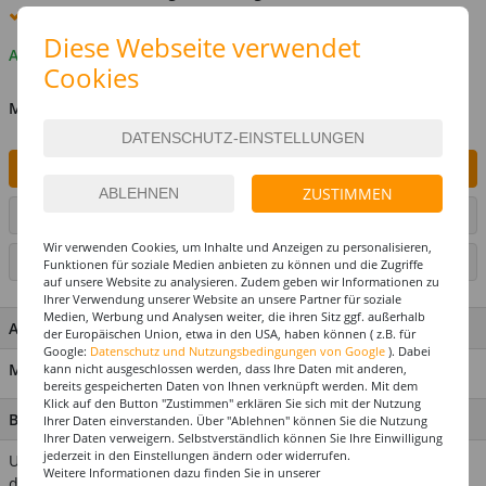
Premium
-Lieferung verfügbar
Diese Webseite verwendet
Auf Lager
Cookies
MENGE
IN DEN WARENKORB
ZUSTIMMEN
ARTIKEL AUF WUNSCHLISTE SETZEN
Wir verwenden Cookies, um Inhalte und Anzeigen zu personalisieren,
SEITE DRUCKEN
Funktionen für soziale Medien anbieten zu können und die Zugriffe
auf unsere Website zu analysieren. Zudem geben wir Informationen zu
Ihrer Verwendung unserer Website an unsere Partner für soziale
Medien, Werbung und Analysen weiter, die ihren Sitz ggf. außerhalb
ARTIKEL MERKMALE & DETAILS
der Europäischen Union, etwa in den USA, haben können ( z.B. für
Google:
Datenschutz und Nutzungsbedingungen von Google
). Dabei
Material: 100% Polyester
kann nicht ausgeschlossen werden, dass Ihre Daten mit anderen,
bereits gespeicherten Daten von Ihnen verknüpft werden. Mit dem
Klick auf den Button "Zustimmen" erklären Sie sich mit der Nutzung
BESCHREIBUNG
Ihrer Daten einverstanden. Über "Ablehnen" können Sie die Nutzung
Ihrer Daten verweigern. Selbstverständlich können Sie Ihre Einwilligung
jederzeit in den Einstellungen ändern oder widerrufen.
Unser oranges Hawaii-Hemd mit karibischem Blumenmotiv ist
Weitere Informationen dazu finden Sie in unserer
das perfekte Kleidungsstück für jede Hawaii- und Beach-Party.