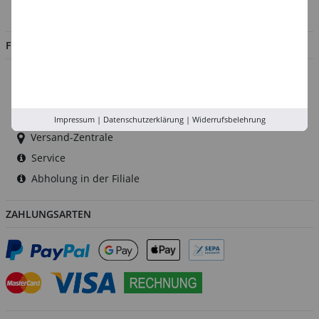
Jobs
FILIALEN
Düsseldorf
Köln
Rhein-Ruhr
Impressum
|
Datenschutzerklärung
|
Widerrufsbelehrung
Versand-Zentrale
Service
Abholung in der Filiale
ZAHLUNGSARTEN