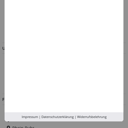
Batterieentsorgung &
Verpackungsverordnung
AGB & Kundeninformation
BESTELLUNG WIDERRUFEN
UNTERNEHMEN
Über uns
Kontakt
Impressum
Jobs
FILIALEN
Düsseldorf
Impressum
|
Datenschutzerklärung
|
Widerrufsbelehrung
Köln
Rhein-Ruhr