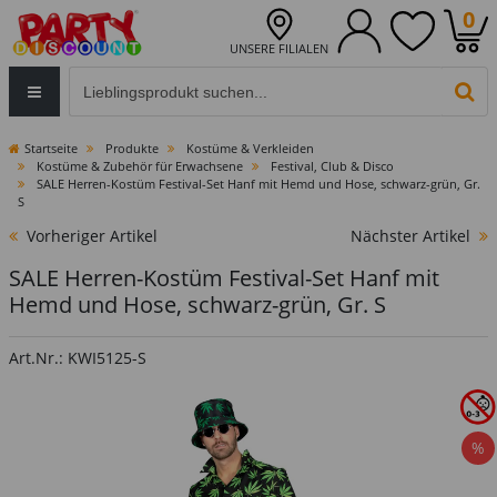
0
UNSERE FILIALEN
Eingabefeld für die Produktsuche im Header
PR
Startseite
Produkte
Kostüme & Verkleiden
Kostüme & Zubehör für Erwachsene
Festival, Club & Disco
SALE Herren-Kostüm Festival-Set Hanf mit Hemd und Hose, schwarz-grün, Gr.
S
Vorheriger Artikel
Nächster Artikel
SALE Herren-Kostüm Festival-Set Hanf mit
Hemd und Hose, schwarz-grün, Gr. S
Art.Nr.: KWI5125-S
%