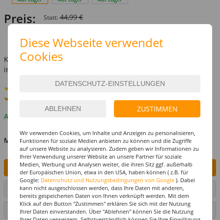
Preis:
44,99 €
Statt:
19,99 €
Diese Webseite verwendet
inkl. MwSt.
zzgl. Versandkosten
Cookies
Kostenlose Lieferung ab
69,-€
innerhalb Deutschlands -
Details
Standard-Lieferung
8. - 10. August
Premium
-Lieferung verfügbar
ZUSTIMMEN
Auf Lager
Wir verwenden Cookies, um Inhalte und Anzeigen zu personalisieren,
MENGE
Funktionen für soziale Medien anbieten zu können und die Zugriffe
auf unsere Website zu analysieren. Zudem geben wir Informationen zu
Ihrer Verwendung unserer Website an unsere Partner für soziale
Medien, Werbung und Analysen weiter, die ihren Sitz ggf. außerhalb
IN DEN WARENKORB
der Europäischen Union, etwa in den USA, haben können ( z.B. für
Google:
Datenschutz und Nutzungsbedingungen von Google
). Dabei
kann nicht ausgeschlossen werden, dass Ihre Daten mit anderen,
ARTIKEL AUF WUNSCHLISTE SETZEN
bereits gespeicherten Daten von Ihnen verknüpft werden. Mit dem
Klick auf den Button "Zustimmen" erklären Sie sich mit der Nutzung
SEITE DRUCKEN
Ihrer Daten einverstanden. Über "Ablehnen" können Sie die Nutzung
Ihrer Daten verweigern. Selbstverständlich können Sie Ihre Einwilligung