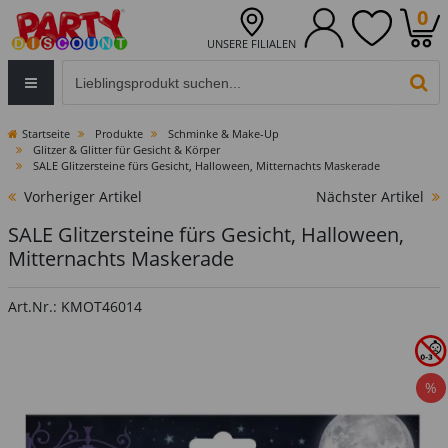
0
UNSERE FILIALEN
Eingabefeld für die Produktsuche im Header
PR
Startseite
Produkte
Schminke & Make-Up
Glitzer & Glitter für Gesicht & Körper
SALE Glitzersteine fürs Gesicht, Halloween, Mitternachts Maskerade
Vorheriger Artikel
Nächster Artikel
SALE Glitzersteine fürs Gesicht, Halloween,
Mitternachts Maskerade
Art.Nr.: KMOT46014
%