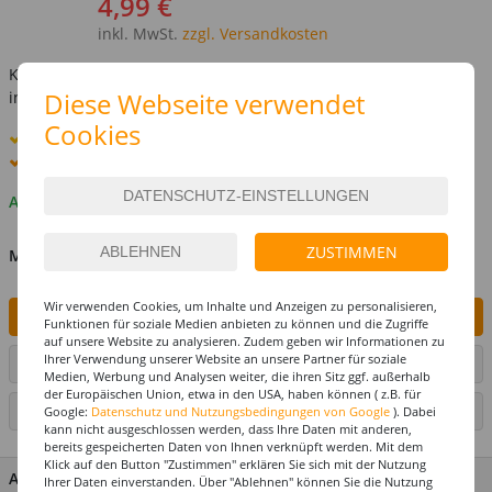
4,99 €
inkl. MwSt.
zzgl. Versandkosten
Kostenlose Lieferung ab
69,-€
Diese Webseite verwendet
innerhalb Deutschlands -
Details
Cookies
Standard-Lieferung
12. - 13. August
Premium
-Lieferung verfügbar
Auf Lager
ZUSTIMMEN
MENGE
Wir verwenden Cookies, um Inhalte und Anzeigen zu personalisieren,
IN DEN WARENKORB
Funktionen für soziale Medien anbieten zu können und die Zugriffe
auf unsere Website zu analysieren. Zudem geben wir Informationen zu
Ihrer Verwendung unserer Website an unsere Partner für soziale
ARTIKEL AUF WUNSCHLISTE SETZEN
Medien, Werbung und Analysen weiter, die ihren Sitz ggf. außerhalb
der Europäischen Union, etwa in den USA, haben können ( z.B. für
SEITE DRUCKEN
Google:
Datenschutz und Nutzungsbedingungen von Google
). Dabei
kann nicht ausgeschlossen werden, dass Ihre Daten mit anderen,
bereits gespeicherten Daten von Ihnen verknüpft werden. Mit dem
Klick auf den Button "Zustimmen" erklären Sie sich mit der Nutzung
ARTIKEL MERKMALE & DETAILS
Ihrer Daten einverstanden. Über "Ablehnen" können Sie die Nutzung