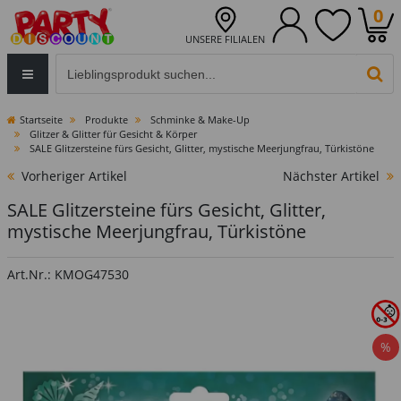
0
UNSERE FILIALEN
Eingabefeld für die Produktsuche im Header
PR
Startseite
Produkte
Schminke & Make-Up
Glitzer & Glitter für Gesicht & Körper
SALE Glitzersteine fürs Gesicht, Glitter, mystische Meerjungfrau, Türkistöne
Vorheriger Artikel
Nächster Artikel
SALE Glitzersteine fürs Gesicht, Glitter,
mystische Meerjungfrau, Türkistöne
Art.Nr.: KMOG47530
%