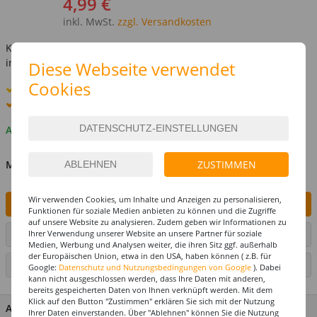
4,99 €
inkl. MwSt.
zzgl. Versandkosten
Kostenlose Lieferung ab
69,-€
innerhalb Deutschlands -
Details
Diese Webseite verwendet
Cookies
Standard-Lieferung
12. - 13. August
Premium
-Lieferung verfügbar
Auf Lager
ZUSTIMMEN
MENGE
Wir verwenden Cookies, um Inhalte und Anzeigen zu personalisieren,
IN DEN WARENKORB
Funktionen für soziale Medien anbieten zu können und die Zugriffe
auf unsere Website zu analysieren. Zudem geben wir Informationen zu
Ihrer Verwendung unserer Website an unsere Partner für soziale
ARTIKEL AUF WUNSCHLISTE SETZEN
Medien, Werbung und Analysen weiter, die ihren Sitz ggf. außerhalb
der Europäischen Union, etwa in den USA, haben können ( z.B. für
SEITE DRUCKEN
Google:
Datenschutz und Nutzungsbedingungen von Google
). Dabei
kann nicht ausgeschlossen werden, dass Ihre Daten mit anderen,
bereits gespeicherten Daten von Ihnen verknüpft werden. Mit dem
Klick auf den Button "Zustimmen" erklären Sie sich mit der Nutzung
ARTIKEL MERKMALE & DETAILS
Ihrer Daten einverstanden. Über "Ablehnen" können Sie die Nutzung