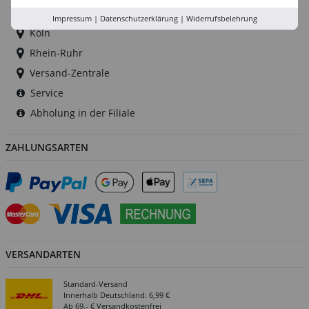
Düsseldorf
Impressum
|
Datenschutzerklärung
|
Widerrufsbelehrung
Köln
Rhein-Ruhr
Versand-Zentrale
Service
Abholung in der Filiale
ZAHLUNGSARTEN
VERSANDARTEN
Standard-Versand
Innerhalb Deutschland: 6,99 €
Ab 69,- € Versandkostenfrei